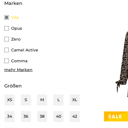
Marken
Vila
Opus
Zero
Camel Active
Comma
mehr Marken
Cecil
Only
Größen
Esprit
XS
S
M
L
XL
Object
Monari
34
36
38
40
42
Tom Tailor