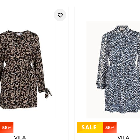
56%
56%
VILA
VILA