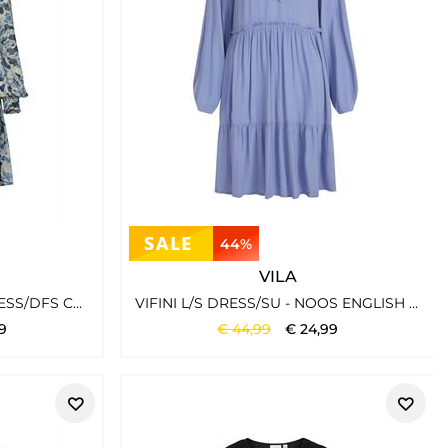
44%
VILA
VIFALIA TWI L/S SHORT DRESS/DFS CORNSTALK
VIFINI L/S DRESS/SU - NOOS ENGLISH MANOR
9
€
44
,
99
€
24
,
99