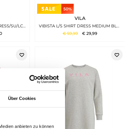
50%
VILA
VILAYA LULA V-NECK L/S DRESS/SU/LC BLACK
VIBISTA L/S SHIRT DRESS MEDIUM BLUE DENIM
0
€
59
,
99
€
29
,
99
Über Cookies
 Medien anbieten zu können