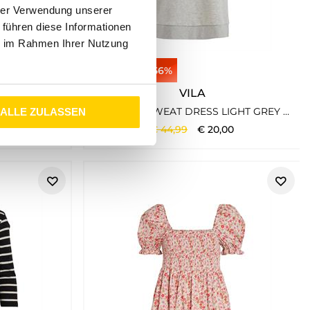
hrer Verwendung unserer
 führen diese Informationen
ie im Rahmen Ihrer Nutzung
56%
VILA
VIPLISA V-NECK S/S DRESS/SU/VOL PINK YARROW
VIVILA L/S SWEAT DRESS LIGHT GREY MELANGE
ALLE ZULASSEN
0
€
44
,
99
€
20
,
00