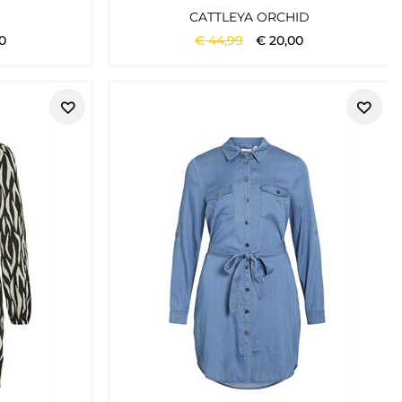
CATTLEYA ORCHID
0
€
44
,
99
€
20
,
00