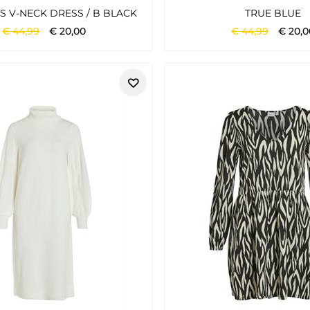
/S V-NECK DRESS / B BLACK
TRUE BLUE
€
44
,
99
€
20
,
00
€
44
,
99
€
20
,
0