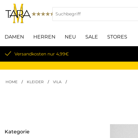
DAMEN
HERREN
NEU
SALE
STORES
Lieferung innerhalb von 3-5 Werktagen
HOME
/
KLEIDER
/
VILA
/
Kategorie