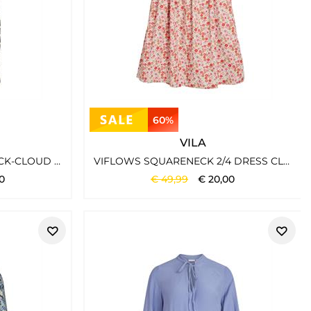
60%
VILA
VIVINNY 3/4 DRESS/LS BLACK-CLOUD DANCER
VIFLOWS SQUARENECK 2/4 DRESS CLOUD DANCER
0
€
49
,
99
€
20
,
00