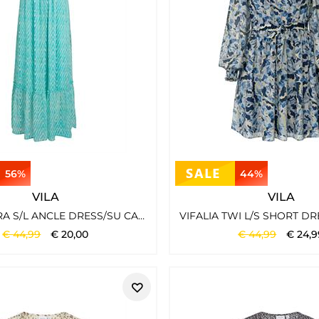
56%
44%
VILA
VILA
VIFALIA KIRA S/L ANCLE DRESS/SU CAPRI
€
44
,
99
€
20
,
00
€
44
,
99
€
24
,
9