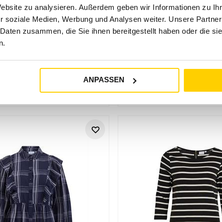
Website zu analysieren. Außerdem geben wir Informationen zu I
r soziale Medien, Werbung und Analysen weiter. Unsere Partner
 Daten zusammen, die Sie ihnen bereitgestellt haben oder die s
n.
47%
43%
VILA
VILA
VIPRISILLA NEW S/L STRAP KNEE DRESS BEGONIA PINK
ANPASSEN
€
37
,
99
€
20
,
00
€
34
,
99
€
20
,
0