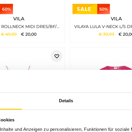
60%
50%
VILA
VILA
VISARA L/S ROLLNECK MIDI DRES/BF/KA SNOW WHITE
€
49
,
99
€
20
,
00
€
39
,
99
€
20
,
0
Details
Cookies
nhalte und Anzeigen zu personalisieren, Funktionen für soziale