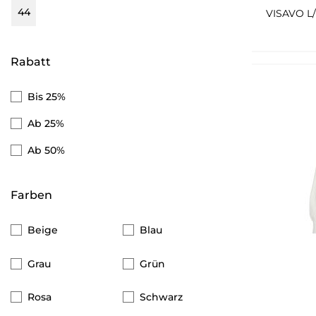
44
VISAVO L
Vero Moda
Brax
Rabatt
comma CI
Bis 25%
QS
Ab 25%
Pieces
Ab 50%
JDY
Zabaione
Farben
s.Oliver
Beige
Blau
Ragwear
Street One
Grau
Grün
Noisy May
Rosa
Schwarz