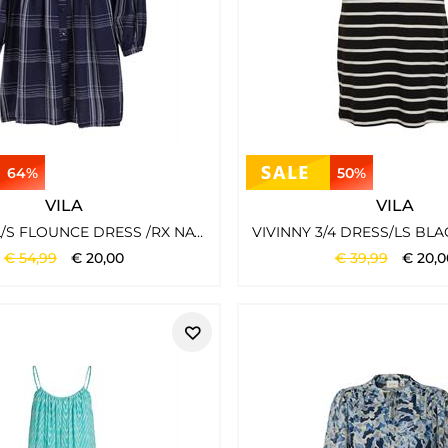
64%
50%
VILA
VILA
VIBOBBY L/S FLOUNCE DRESS /RX NAVY BLAZER
€
54
,
99
€
20
,
00
€
39
,
99
€
20
,
0