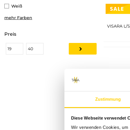
STREET ONE STUDIO
Weiß
Tommy Hilfiger
mehr Farben
Topshop
Eight 2 Nine
Preis
JJXX
Hailys
G-star Raw
Tommy Jeans
Calvin Klein Jeans
Zustimmung
s.Oliver Black Label
Diese Webseite verwendet 
Wir verwenden Cookies, um I