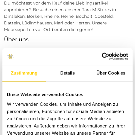
Du möchtest vor dem Kauf deine Lieblingsartikel
anprobieren? Besuche einen unserer Tara-M Stores in
Dinslaken, Borken, Rheine, Herne, Bocholt, Coesfeld,
Datteln, Lüdinghausen, Marl oder Herten. Unsere
Modeexperten vor Ort beraten dich gerne!
Über uns
Tara-M steht für hochwertige Mode und exzellenten
Kundenservice. Unser Ziel ist es, dir stets die neuesten
Trends und zeitlosen Klassiker zu bieten, die deinen
persönlichen Stil unterstreichen. Mit einer großen Auswahl
Zustimmung
Details
Über Cookies
und kompetenter Beratung sorgen wir dafür, dass du
immer das perfekte Outfit findest.
Diese Webseite verwendet Cookies
Wir verwenden Cookies, um Inhalte und Anzeigen zu
personalisieren, Funktionen für soziale Medien anbieten
RETOURE / REKLAMATION
zu können und die Zugriffe auf unsere Website zu
analysieren. Außerdem geben wir Informationen zu Ihrer
MARKENINFORMATIONEN
Verwendung unserer Website an unsere Partner für