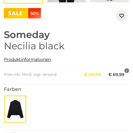
50%
Someday
Necilia black
Produktinformationen
€
139
,
99
€
69
,
99
Preis inkl. MwSt. zzgl. Versand
Farben