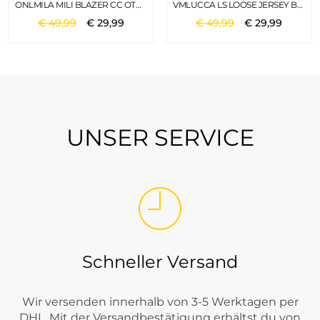
ONLMILA MILI BLAZER CC OTW BLACK
VMLUCCA LS LOOSE JERSEY BLAZER NOOS BLACK
€
49
,
99
€
29
,
99
€
49
,
99
€
29
,
99
UNSER SERVICE
Schneller Versand
Wir versenden innerhalb von 3-5 Werktagen per
DHL. Mit der Versandbestätigung erhältst du von