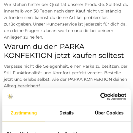
Wir stehen hinter der Qualität unserer Produkte. Solltest du
innerhalb von 30 Tagen nach dem Kauf nicht vollständig
zufrieden sein, kannst du deine Artikel problemlos
zurückgeben. Unser Kundenservice ist jederzeit für dich da,
um deine Fragen zu beantworten und dir bei deinem
Anliegen zu helfen.
Warum du den PARKA
KONFEKTION jetzt kaufen solltest
Verpasse nicht die Gelegenheit, einen Parka zu besitzen, der
Stil, Funktionalität und Komfort perfekt vereint. Bestelle
jetzt und erlebe selbst, wie der PARKA KONFEKTION deinen
Alltag bereichert!
Besuche unsere Stores
Du möchtest vor dem Kauf deine Lieblingsartikel
anprobieren? Besuche einen unserer Tara-M Stores in
Zustimmung
Details
Über Cookies
Dinslaken, Borken, Rheine, Herne, Bocholt, Coesfeld,
Datteln, Lüdinghausen, Marl oder Herten. Unsere
Modeexperten vor Ort beraten dich gerne!