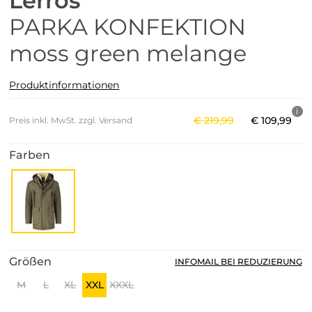
Lerros
PARKA KONFEKTION
moss green melange
Produktinformationen
€
219
,
99
€
109
,
99
Preis inkl. MwSt. zzgl. Versand
Farben
Größen
INFOMAIL BEI REDUZIERUNG
M
L
XL
XXL
XXXL