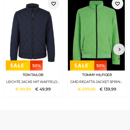
50%
50%
TOM TAILOR
TOMMY HILFIGER
LEICHTE JACKE MIT WAFFELOPTIK SKY CAPTAIN BLUE
GMD REGATTA JACKET SPRING LIME
€
99
,
99
€
49
,
99
€
279
,
90
€
139
,
99