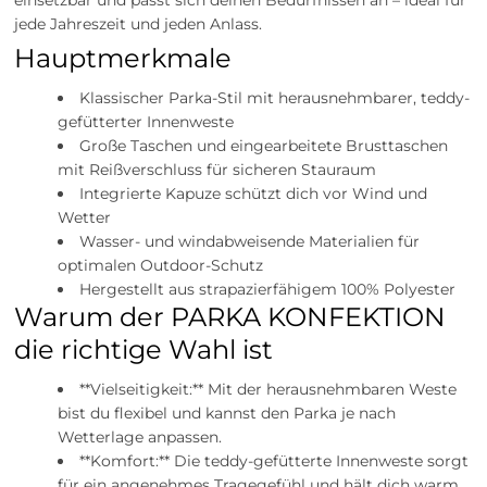
einsetzbar und passt sich deinen Bedürfnissen an – ideal für
jede Jahreszeit und jeden Anlass.
Hauptmerkmale
Klassischer Parka-Stil mit herausnehmbarer, teddy-
gefütterter Innenweste
Große Taschen und eingearbeitete Brusttaschen
mit Reißverschluss für sicheren Stauraum
Integrierte Kapuze schützt dich vor Wind und
Wetter
Wasser- und windabweisende Materialien für
optimalen Outdoor-Schutz
Hergestellt aus strapazierfähigem 100% Polyester
Warum der PARKA KONFEKTION
die richtige Wahl ist
**Vielseitigkeit:** Mit der herausnehmbaren Weste
bist du flexibel und kannst den Parka je nach
Wetterlage anpassen.
**Komfort:** Die teddy-gefütterte Innenweste sorgt
für ein angenehmes Tragegefühl und hält dich warm.