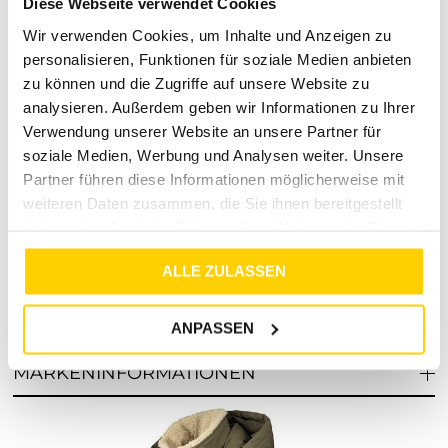
Diese Webseite verwendet Cookies
Über uns
Wir verwenden Cookies, um Inhalte und Anzeigen zu
personalisieren, Funktionen für soziale Medien anbieten
Bei Tara-M legen wir großen Wert auf Qualität, Stil und
zu können und die Zugriffe auf unsere Website zu
Kundenzufriedenheit. Unser Sortiment bietet eine breite
analysieren. Außerdem geben wir Informationen zu Ihrer
Auswahl an modischen Kleidungsstücken, die nicht nur gut
Verwendung unserer Website an unsere Partner für
aussehen, sondern auch langlebig und funktional sind.
Entdecke die neuesten Trends und Klassiker, die deinen
soziale Medien, Werbung und Analysen weiter. Unsere
persönlichen Stil unterstreichen. Bei Fragen oder
Partner führen diese Informationen möglicherweise mit
Anregungen steht dir unser freundliches Team jederzeit zur
weiteren Daten zusammen, die Sie ihnen bereitgestellt
Verfügung. Erlebe Mode, die zu dir passt – mit Tara-M.
haben oder die sie im Rahmen Ihrer Nutzung der Dienste
gesammelt haben.
ALLE ZULASSEN
RETOURE / REKLAMATION
ANPASSEN
MARKENINFORMATIONEN