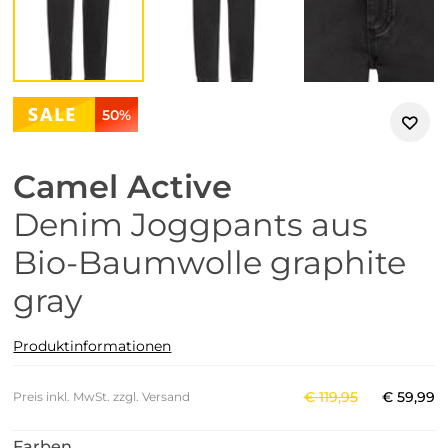
50%
Camel Active
Denim Joggpants aus
Bio-Baumwolle graphite
gray
Produktinformationen
€
119
,
95
€
59
,
99
Preis inkl. MwSt. zzgl. Versand
Farben