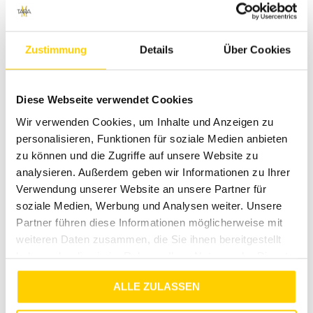
Kundenservice und Garantie
Deine Zufriedenheit ist uns wichtig. Daher bieten wir dir
Zustimmung
Details
Über Cookies
eine Rückgabemöglichkeit innerhalb von 30 Tagen nach
dem Kauf. Bei Fragen oder Anliegen steht dir unser
freundlicher Kundenservice jederzeit zur Verfügung.
Diese Webseite verwendet Cookies
Genieße zudem den Versand innerhalb Deutschlands für nur
Wir verwenden Cookies, um Inhalte und Anzeigen zu
4,99 €.
personalisieren, Funktionen für soziale Medien anbieten
Jetzt Kaufen
zu können und die Zugriffe auf unsere Website zu
Verpasse nicht die Chance, nachhaltige und stylische Denim
analysieren. Außerdem geben wir Informationen zu Ihrer
Joggpants aus Bio-Baumwolle zu erwerben. Bestelle jetzt
Verwendung unserer Website an unsere Partner für
und erlebe höchsten Tragekomfort kombiniert mit
soziale Medien, Werbung und Analysen weiter. Unsere
modernem Design!
Partner führen diese Informationen möglicherweise mit
weiteren Daten zusammen, die Sie ihnen bereitgestellt
haben oder die sie im Rahmen Ihrer Nutzung der Dienste
gesammelt haben.
ALLE ZULASSEN
RETOURE / REKLAMATION