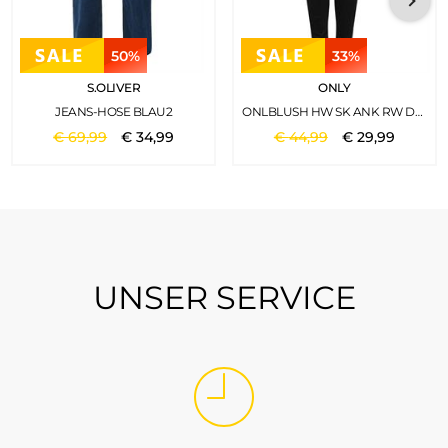
50%
33%
S.OLIVER
ONLY
JEANS-HOSE BLAU2
ONLBLUSH HW SK ANK RW DNM REA005 WASHED BLACK
€
69
,
99
€
34
,
99
€
44
,
99
€
29
,
99
UNSER SERVICE