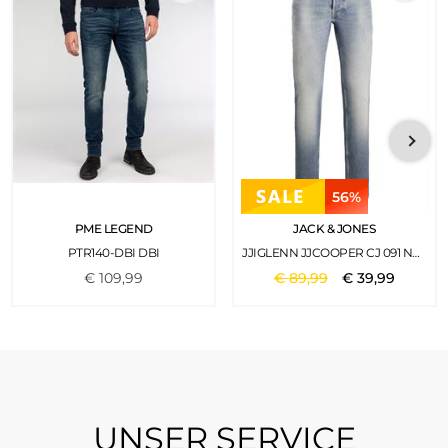
56%
PME LEGEND
JACK & JONES
PTR140-DBI DBI
JJIGLENN JJCOOPER CJ 091 NOOS BLUE DENIM
€
109
,
99
€
89
,
99
€
39
,
99
UNSER SERVICE