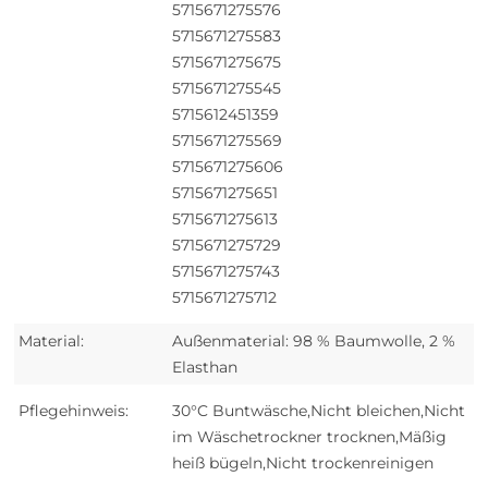
5715671275576
5715671275583
5715671275675
5715671275545
5715612451359
5715671275569
5715671275606
5715671275651
5715671275613
5715671275729
5715671275743
5715671275712
Material:
Außenmaterial: 98 % Baumwolle, 2 %
Elasthan
Pflegehinweis:
30°C Buntwäsche,Nicht bleichen,Nicht
im Wäschetrockner trocknen,Mäßig
heiß bügeln,Nicht trockenreinigen