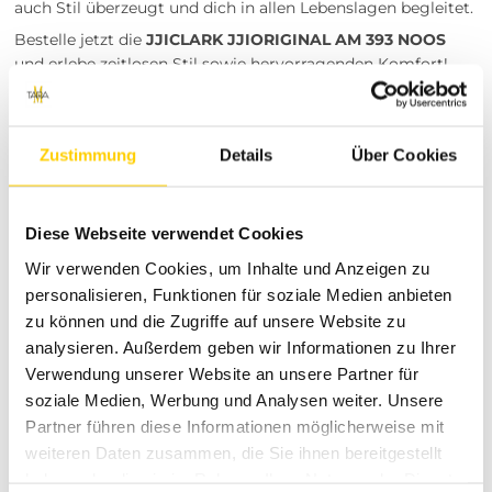
auch Stil überzeugt und dich in allen Lebenslagen begleitet.
Bestelle jetzt die
JJICLARK JJIORIGINAL AM 393 NOOS
und erlebe zeitlosen Stil sowie hervorragenden Komfort!
Versand & Rückgabe
Versandkosten: 4,99 € innerhalb Deutschlands
Zustimmung
Details
Über Cookies
Rückgaberecht: Rückgabe der Artikel ist innerhalb
von 30 Tagen nach Kauf möglich
Besuche unsere Stores
Diese Webseite verwendet Cookies
Du möchtest vor dem Kauf deine Lieblingsartikel
Wir verwenden Cookies, um Inhalte und Anzeigen zu
anprobieren? Besuche einen unserer Tara-M Stores in
personalisieren, Funktionen für soziale Medien anbieten
Dinslaken, Borken, Rheine, Herne, Bocholt, Coesfeld,
zu können und die Zugriffe auf unsere Website zu
Datteln, Lüdinghausen, Marl oder Herten. Unsere
analysieren. Außerdem geben wir Informationen zu Ihrer
Modeexperten vor Ort beraten dich gerne!
Verwendung unserer Website an unsere Partner für
Über uns
soziale Medien, Werbung und Analysen weiter. Unsere
Partner führen diese Informationen möglicherweise mit
Tara-M steht für hochwertige Mode und exzellenten
Kundenservice. Unser Ziel ist es, dir stets die neuesten
weiteren Daten zusammen, die Sie ihnen bereitgestellt
Trends und bewährte Klassiker anzubieten, die deinen
haben oder die sie im Rahmen Ihrer Nutzung der Dienste