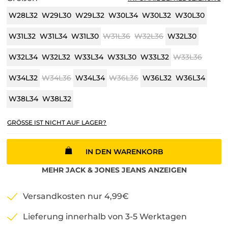
W28L32
W29L30
W29L32
W30L34
W30L32
W30L30
W31L32
W31L34
W31L30
W31L36
W32L36
W32L30
W32L34
W32L32
W33L34
W33L30
W33L32
W33L36
W34L32
W34L36
W34L34
W36L36
W36L32
W36L34
W38L34
W38L32
GRÖSSE IST NICHT AUF LAGER?
IN DEN WARENKORB
MEHR
JACK & JONES
JEANS
ANZEIGEN
Versandkosten nur 4,99€
Lieferung innerhalb von 3-5 Werktagen