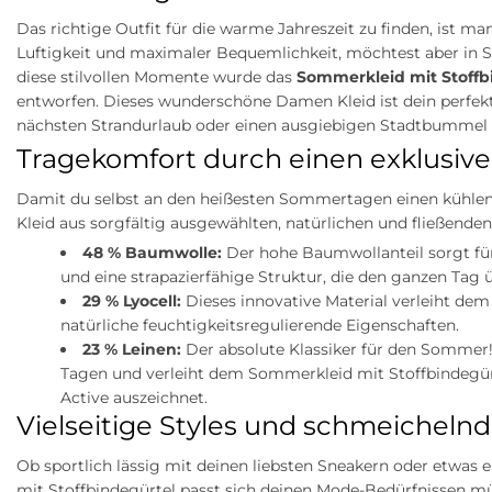
Das richtige Outfit für die warme Jahreszeit zu finden, ist 
Luftigkeit und maximaler Bequemlichkeit, möchtest aber in 
diese stilvollen Momente wurde das
Sommerkleid mit Stoffb
entworfen. Dieses wunderschöne Damen Kleid ist dein perfekte
nächsten Strandurlaub oder einen ausgiebigen Stadtbummel 
Tragekomfort durch einen exklusive
Damit du selbst an den heißesten Sommertagen einen kühlen K
Kleid aus sorgfältig ausgewählten, natürlichen und fließende
48 % Baumwolle:
Der hohe Baumwollanteil sorgt für
und eine strapazierfähige Struktur, die den ganzen Tag 
29 % Lyocell:
Dieses innovative Material verleiht dem
natürliche feuchtigkeitsregulierende Eigenschaften.
23 % Leinen:
Der absolute Klassiker für den Sommer
Tagen und verleiht dem Sommerkleid mit Stoffbindegürte
Active auszeichnet.
Vielseitige Styles und schmeichelnd
Ob sportlich lässig mit deinen liebsten Sneakern oder etwas
mit Stoffbindegürtel passt sich deinen Mode-Bedürfnissen mü