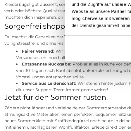
und die Zugriffe auf unsere 
Kleiderbügel gut aussieht, sondern exakt deinen persönlichen L
verbindet höchste Qualitätsansprüche mit aktuellen Trends. 
Website an unsere Partner fü
möchten dich inspirieren, dir Trends näherbringen und dir Outf
möglicherweise mit weiteren
Sorgenfrei shoppen: Versand, Rück
der Dienste gesammelt habe
Du machst dir Gedanken darüber, ob die Passform auch wirkli
völlig stressfrei und ohne Risiko gestaltet:
Fairer Versand:
Wir bringen dir deine neuen Mode-High
Versandkosten innerhalb Deutschlands bis an die Haustü
Entspannte Rückgabe:
Probier alles in Ruhe vor de
von 30 Tagen nach Kauf absolut unkompliziert möglich, 
Vorstellungen entsprechen sollte.
Service aus Leidenschaft:
Wir stehen hinter jedem P
dir unser Support-Team immer gerne weiter!
Jetzt für den Sommer rüsten!
Zögere nicht länger und verleihe deiner Sommergarderobe da
atmungsaktive Materialien, einen perfekten, bequemen Sitz 
neues Sommerkleid mit Stoffbindegürtel noch heute in dei
mit einem unschlagbaren Wohlfühlfaktor. Erlebe direkt den er