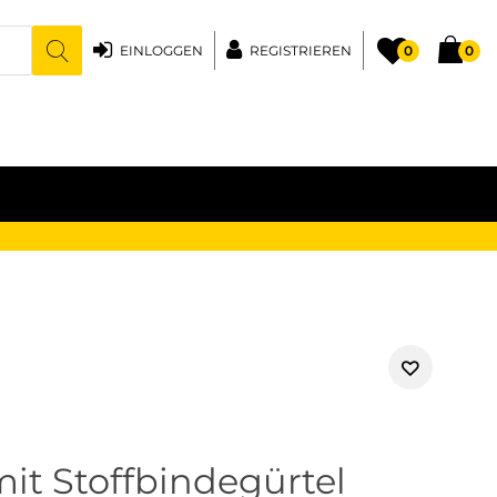
EINLOGGEN
REGISTRIEREN
0
0
t Stoffbindegürtel