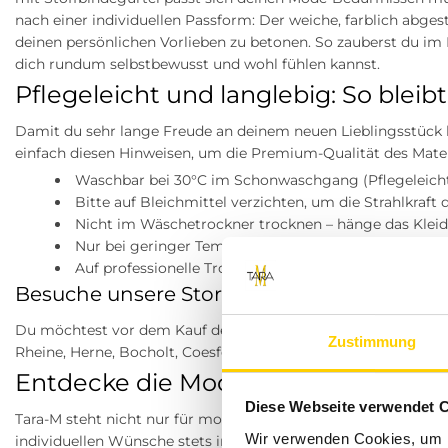
nach einer individuellen Passform: Der weiche, farblich abges
deinen persönlichen Vorlieben zu betonen. So zauberst du im
dich rundum selbstbewusst und wohl fühlen kannst.
Pflegeleicht und langlebig: So bleib
Damit du sehr lange Freude an deinem neuen Lieblingsstück 
einfach diesen Hinweisen, um die Premium-Qualität des Materi
Waschbar bei 30°C im Schonwaschgang (Pflegeleich
Bitte auf Bleichmittel verzichten, um die Strahlkraft
Nicht im Wäschetrockner trocknen – hänge das Kleid
Nur bei geringer Temperatur bügeln (nicht heiß büge
Auf professionelle Trockenreinigung verzichten
Besuche unsere Stores
Du möchtest vor dem Kauf deine Lieblingsartikel anprobieren
Zustimmung
Rheine, Herne, Bocholt, Coesfeld, Datteln, Lüdinghausen, Mar
Entdecke die Modewelt von Tara-M
Diese Webseite verwendet 
Tara-M steht nicht nur für modische Vielfalt, sondern vor alle
Wir verwenden Cookies, um I
individuellen Wünsche stets im Fokus stehen. Wir wissen, wie 