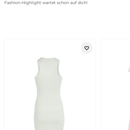
Fashion-Highlight wartet schon auf dich!
Retouren
camel active – hochwertige Casual
camel active steht seit vielen Jahrzehnten für hochwertige Fr
dem Leben in Bewegung entstehen Kollektionen, die sich im A
moderne Basics – camel active verbindet langlebige Materia
https://www.tara-m.de/retouren/
Bei Tara-M gehört camel active seit vielen Jahren zu den be
Verarbeitung, natürlichen Farben und vielseitigen Kombinatio
Die Geschichte von camel active