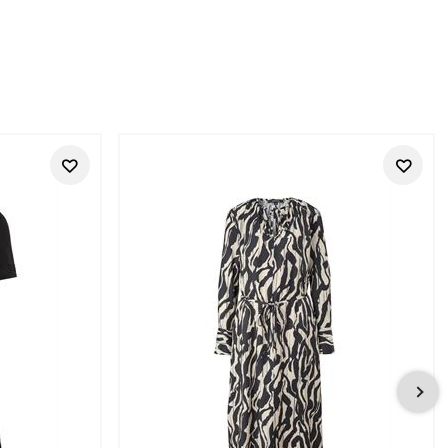
st
teinander verbindet. Inspiriert von Reisen, neuen Kulturen und
äten. Ob hochwertige Jacken, Hemden, Jeans, Strick oder
sual-Stil.
en und Kunden schätzen die Kombination aus hochwertiger
teil unseres Sortiments – online und in unseren
Tara-M Stores
.