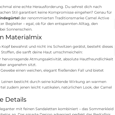
manchmal eine echte Herausforderung. Du sehnst dich nach
Sachen Stil garantiert keine Kompromisse eingehen? Genau für
indegürtel
der renommierten Traditionsmarke Camel Active
r Begleiter – egal, ob für den entspannten Alltag, den
bei Sonnenschein.
n Materialmix
opf bewahrst und nicht ins Schwitzen gerätst, besteht dieses
n Stoffen, die sanft deine Haut umschmeicheln:
 hervorragende Atmungsaktivität, absolute Hautfreundlichkeit
über angenehm sitzt.
 Gewebe einen weichen, elegant fließenden Fall und bietet
! Leinen besticht durch seine kühlende Wirkung an warmen
l zudem jenen leicht rustikalen, natürlichen Look, der Camel
e Details
 eleganter mit feinen Sandaletten kombiniert – das Sommerkleid
helos an. Das smarte Design adressiert perfekt das Bedürfnis