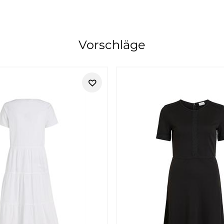
Vorschläge
-Mode für Menschen mit Entdeckergei
eizeitmode, die Funktionalität, Komfort und zeitloses Design mi
lltag ebenso bewähren wie auf Reisen oder bei Outdoor-Aktivit
lien mit einer angenehmen Passform und einem authentischen Ca
liebtesten Marken für Damen und Herren. Viele unserer Kundinn
nsmöglichkeiten. Genau deshalb ist camel active fester Bestand