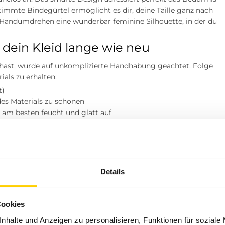
timmte Bindegürtel ermöglicht es dir, deine Taille ganz nach
 Handumdrehen eine wunderbar feminine Silhouette, in der du
t dein Kleid lange wie neu
hast, wurde auf unkomplizierte Handhabung geachtet. Folge
als zu erhalten:
t)
 des Materials zu schonen
 am besten feucht und glatt auf
ln)
? Besuche einen unserer Tara-M Stores in Dinslaken, Borken,
Details
l oder Herten. Unsere Modeexperten vor Ort beraten dich gerne!
Cookies
m für ein familiäres Einkaufserlebnis, bei dem deine
nhalte und Anzeigen zu personalisieren, Funktionen für soziale
wichtig es ist, Mode zu finden, die nicht nur auf dem