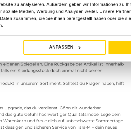
Website zu analysieren. Außerdem geben wir Informationen zu I
ifestyle unterstreicht. Unser sorgfältig kuratiertes Sortiment
Wir bei Tara-M verstehen uns als dein Mode-Zuhause: Wir
r soziale Medien, Werbung und Analysen weiter. Unsere Partner
its bieten, die dein Potenzial jeden Tag aufs Neue entfalten.
 Daten zusammen, die Sie ihnen bereitgestellt haben oder die s
gabe und unser Versprechen
n.
ch online überzeugen kann? Shopping bei Tara-M ist für dich
ANPASSEN
lights sicher, zuverlässig und schnell für lediglich 4,99 €
r.
m eigenen Spiegel an. Eine Rückgabe der Artikel ist innerhalb
falls ein Kleidungsstück doch einmal nicht deinen
rodukt in unserem Sortiment. Solltest du Fragen haben, hilft
s Upgrade, das du verdienst. Gönn dir wunderbar
und das gute Gefühl hochwertiger Qualitätsmode. Lege dein
nen Warenkorb und freue dich auf unbeschwerte Sommertage
stklassigen und sicheren Service von Tara-M – dein neues