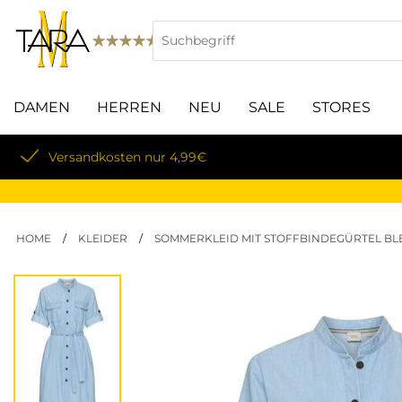
DAMEN
HERREN
NEU
SALE
STORES
Lieferung innerhalb von 3-5 Werktagen
HOME
/
KLEIDER
/
SOMMERKLEID MIT STOFFBINDEGÜRTEL B