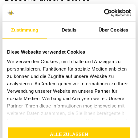
Du möchtest vor dem Kauf deine Lieblingsartikel
anprobieren? Besuche einen unserer Tara-M Stores in
Dinslaken, Borken, Rheine, Herne, Bocholt, Coesfeld,
Datteln, Lüdinghausen, Marl oder Herten. Unsere
Zustimmung
Details
Über Cookies
Modeexperten vor Ort beraten dich gerne!
Über Noisy May
Diese Webseite verwendet Cookies
Noisy May steht für trendbewusste Damenmode, die
Wir verwenden Cookies, um Inhalte und Anzeigen zu
Qualität und Stil vereint. Unser Sortiment bietet dir eine
personalisieren, Funktionen für soziale Medien anbieten
Vielzahl an modischen Kleidungsstücken, die deinen
zu können und die Zugriffe auf unsere Website zu
individuellen Look unterstreichen. Entdecke die neuesten
analysieren. Außerdem geben wir Informationen zu Ihrer
Trends und lasse dich von unserer Leidenschaft für Mode
Verwendung unserer Website an unsere Partner für
inspirieren.
soziale Medien, Werbung und Analysen weiter. Unsere
Starte jetzt dein Modeerlebnis
Partner führen diese Informationen möglicherweise mit
Verpasse nicht die Gelegenheit, dein neues Lieblingskleid zu
weiteren Daten zusammen, die Sie ihnen bereitgestellt
sichern. Klicke jetzt und füge das NMJOY S/S DRESS MB zu
haben oder die sie im Rahmen Ihrer Nutzung der Dienste
deinem Warenkorb hinzu!
gesammelt haben.
ALLE ZULASSEN