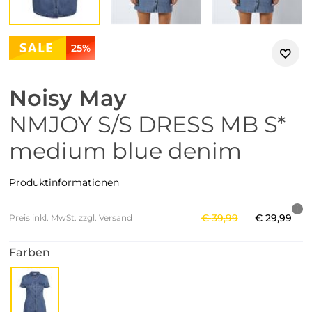
25%
Noisy May
NMJOY S/S DRESS MB S*
medium blue denim
Produktinformationen
€
39
,
99
€
29
,
99
Preis inkl. MwSt. zzgl. Versand
Farben