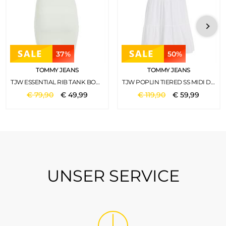
37%
50%
TOMMY JEANS
TOMMY JEANS
TJW ESSENTIAL RIB TANK BODYCON MINTY
TJW POPLIN TIERED SS MIDI DRESS WHITE
€
79
,
90
€
49
,
99
€
119
,
90
€
59
,
99
UNSER SERVICE