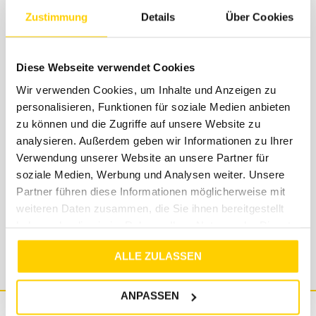
Zustimmung
Details
Über Cookies
Diese Webseite verwendet Cookies
Support
Wir verwenden Cookies, um Inhalte und Anzeigen zu
personalisieren, Funktionen für soziale Medien anbieten
Solltest du Fragen, Anregungen oder Beschwerden
zu können und die Zugriffe auf unsere Website zu
haben, dann schreibe uns einfach eine Mail an
analysieren. Außerdem geben wir Informationen zu Ihrer
shop@tara-m.de
. Unser Support-Team steht dir
Verwendung unserer Website an unsere Partner für
kostenlos mit Rat und Tat zur Seite. Wir geben uns
soziale Medien, Werbung und Analysen weiter. Unsere
Mühe, dass eure Anfragen innerhalb von 48
Partner führen diese Informationen möglicherweise mit
Stunden beantwortet werden - wenn es einmal
weiteren Daten zusammen, die Sie ihnen bereitgestellt
länger dauern sollte, bitten wir um Verständnis.
haben oder die sie im Rahmen Ihrer Nutzung der Dienste
gesammelt haben.
ALLE ZULASSEN
ANPASSEN