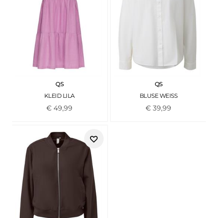
QS
QS
KLEID LILA
BLUSE WEISS
€
49
,
99
€
39
,
99