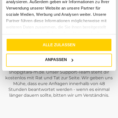
analysieren. Außerdem geben wir Informationen zu Ihrer
kostenloses Retourenlabel von DHL bei. ( Innerhalb
Verwendung unserer Website an unsere Partner für
DE )
soziale Medien, Werbung und Analysen weiter. Unsere
Partner führen diese Informationen möglicherweise mit
weiteren Daten zusammen, die Sie ihnen bereitgestellt
haben oder die sie im Rahmen Ihrer Nutzung der Dienste
gesammelt haben.
Support
ALLE ZULASSEN
ANPASSEN
Solltest du Fragen, Anregungen oder Beschwerden
haben, dann schreibe uns einfach eine Mail an
shop@tara-m.de
. Unser Support-Team steht dir
kostenlos mit Rat und Tat zur Seite. Wir geben uns
Mühe, dass eure Anfragen innerhalb von 48
Stunden beantwortet werden - wenn es einmal
länger dauern sollte, bitten wir um Verständnis.