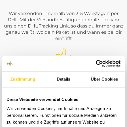
Wir versenden innerhalb von 3-5 Werktagen per
DHL. Mit der Versandbestätigung erhältst du von
uns einen DHL Tracking Link, so dass du immer ganz
genau weißt, wo dein Paket ist und wann es bei dir
eintrifft
Kostengünstiger Versand
Zustimmung
Details
Über Cookies
Den größten Teil der Versandkosten übernehmen
Diese Webseite verwendet Cookies
wir für dich. Einen kleinen Anteil von 4,99€
berechnen wir dir einmalig pro Bestellung für
Wir verwenden Cookies, um Inhalte und Anzeigen zu
angefallene Porto- und Verpackungskosten. Der
personalisieren, Funktionen für soziale Medien anbieten
Rückversand im Falle einer Retoure ist immer
zu können und die Zugriffe auf unsere Website zu
kostenlos. Jeder Bestellung legen wir ein