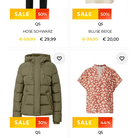
50%
50%
QS
QS
HOSE SCHWARZ
BLUSE BEIGE
€
59
,
99
€
29
,
99
€
39
,
99
€
20
,
00
30%
44%
QS
QS