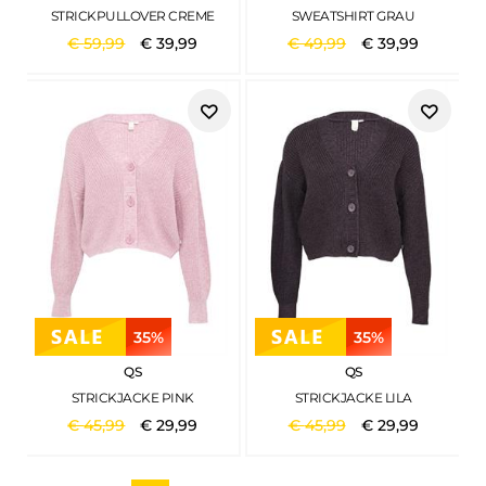
STRICKPULLOVER CREME
SWEATSHIRT GRAU
€
59
,
99
€
39
,
99
€
49
,
99
€
39
,
99
35%
35%
QS
QS
STRICKJACKE PINK
STRICKJACKE LILA
€
45
,
99
€
29
,
99
€
45
,
99
€
29
,
99