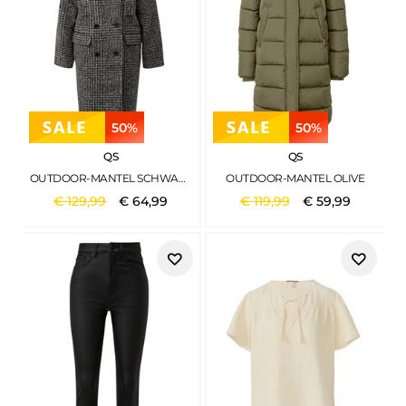
50%
50%
QS
QS
OUTDOOR-MANTEL SCHWARZ
OUTDOOR-MANTEL OLIVE
€
129
,
99
€
64
,
99
€
119
,
99
€
59
,
99