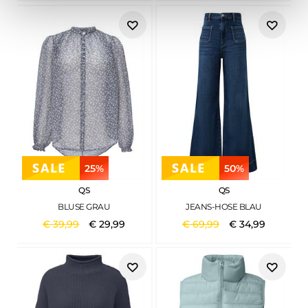
25%
50%
QS
QS
BLUSE GRAU
JEANS-HOSE BLAU
€
39
,
99
€
29
,
99
€
69
,
99
€
34
,
99