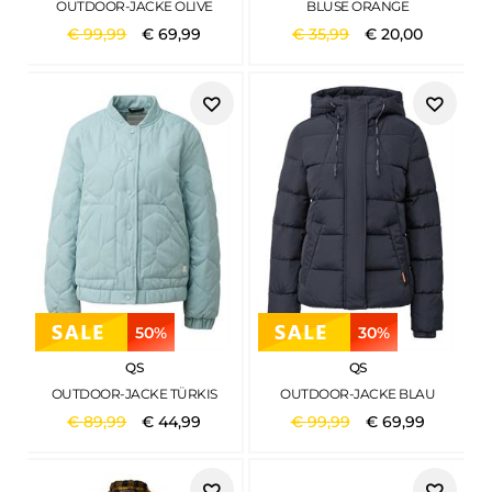
OUTDOOR-JACKE OLIVE
BLUSE ORANGE
€
99
,
99
€
69
,
99
€
35
,
99
€
20
,
00
50%
30%
QS
QS
OUTDOOR-JACKE TÜRKIS
OUTDOOR-JACKE BLAU
€
89
,
99
€
44
,
99
€
99
,
99
€
69
,
99