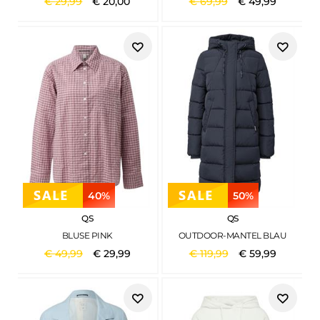
€
29
,
99
€
20
,
00
€
69
,
99
€
49
,
99
40%
50%
QS
QS
BLUSE PINK
OUTDOOR-MANTEL BLAU
€
49
,
99
€
29
,
99
€
119
,
99
€
59
,
99