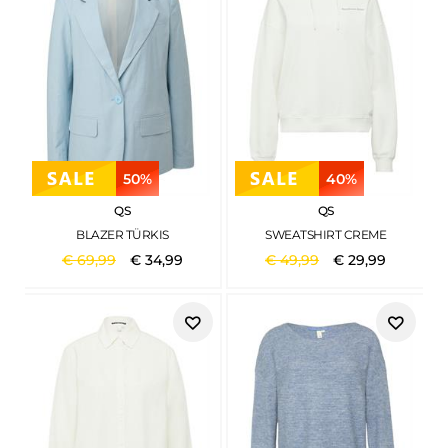
50%
40%
QS
QS
BLAZER TÜRKIS
SWEATSHIRT CREME
€
69
,
99
€
34
,
99
€
49
,
99
€
29
,
99