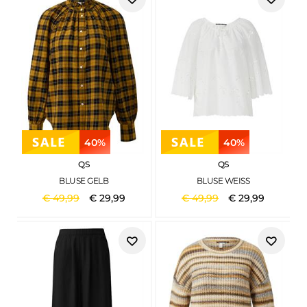
40%
40%
QS
QS
BLUSE GELB
BLUSE WEISS
€
49
,
99
€
29
,
99
€
49
,
99
€
29
,
99