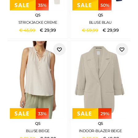
35%
50%
QS
QS
STRICKJACKE CREME
BLUSE BLAU
€
45
,
99
€
29
,
99
€
59
,
99
€
29
,
99
33%
29%
QS
QS
BLUSE BEIGE
INDOOR-BLAZER BEIGE