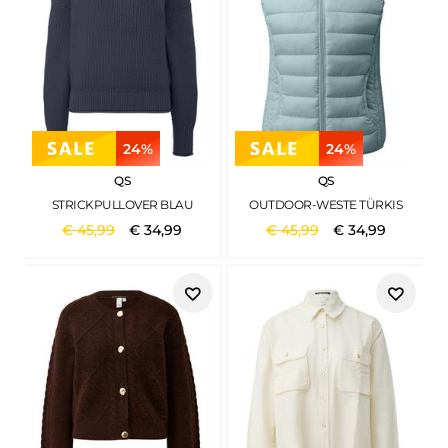
24%
24%
QS
QS
STRICKPULLOVER BLAU
OUTDOOR-WESTE TÜRKIS
€
45
,
99
€
34
,
99
€
45
,
99
€
34
,
99