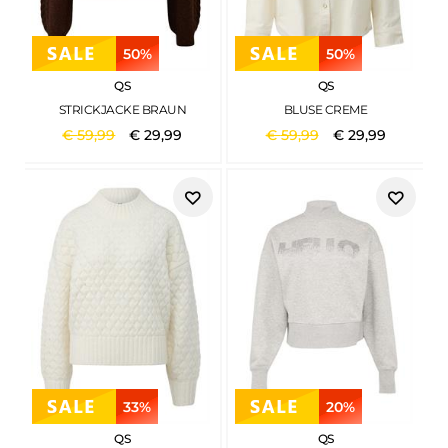
50%
50%
QS
QS
STRICKJACKE BRAUN
BLUSE CREME
€
59
,
99
€
29
,
99
€
59
,
99
€
29
,
99
33%
20%
QS
QS