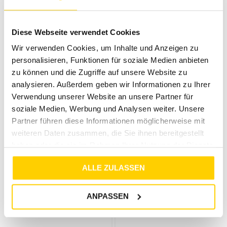
QS
QS
STRICKPULLOVER ROT
STRICKPULLOVER CREME
Diese Webseite verwendet Cookies
€
39
,
99
€
29
,
99
€
49
,
99
€
29
,
99
Wir verwenden Cookies, um Inhalte und Anzeigen zu
personalisieren, Funktionen für soziale Medien anbieten
zu können und die Zugriffe auf unsere Website zu
analysieren. Außerdem geben wir Informationen zu Ihrer
Verwendung unserer Website an unsere Partner für
soziale Medien, Werbung und Analysen weiter. Unsere
Partner führen diese Informationen möglicherweise mit
weiteren Daten zusammen, die Sie ihnen bereitgestellt
haben oder die sie im Rahmen Ihrer Nutzung der Dienste
gesammelt haben.
ALLE ZULASSEN
25%
25%
QS
QS
ANPASSEN
STRICKPULLOVER PINK
SWEATSHIRT PINK
€
39
,
99
€
29
,
99
€
39
,
99
€
29
,
99