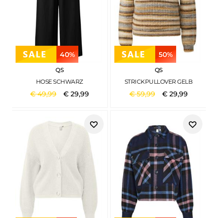
40%
50%
QS
QS
HOSE SCHWARZ
STRICKPULLOVER GELB
€
49
,
99
€
29
,
99
€
59
,
99
€
29
,
99