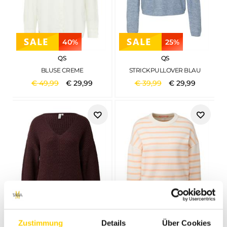
40%
25%
QS
QS
BLUSE CREME
STRICKPULLOVER BLAU
€
49
,
99
€
29
,
99
€
39
,
99
€
29
,
99
25%
40%
Zustimmung
Details
Über Cookies