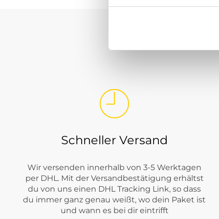
Tom Tailor
Selected
Gant
s.Oliver
Street One
G-star Raw
Tom Tailor Denim
Schneller Versand
ETERNA
Marc O'Polo
Wir versenden innerhalb von 3-5 Werktagen
Ragwear
per DHL. Mit der Versandbestätigung erhältst
du von uns einen DHL Tracking Link, so dass
Monari
du immer ganz genau weißt, wo dein Paket ist
und wann es bei dir eintrifft
Someday