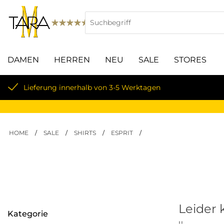
DAMEN
HERREN
NEU
SALE
STORES
Lieferung innerhalb von 3-5 Werktagen
HOME
/
SALE
/
SHIRTS
/
ESPRIT
/
Leider 
Kategorie