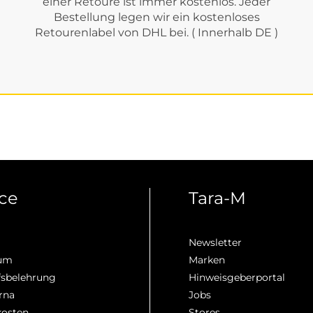
einer Retoure ist immer kostenlos. Jeder
Bestellung legen wir ein kostenloses
Retourenlabel von DHL bei. ( Innerhalb DE )
ice
Tara-M
Newsletter
sum
Marken
fsbelehrung
Hinweisgeberportal
rna
Jobs
kosten
Stores