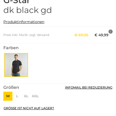
G-Star
dk black gd
Produktinformationen
€
69
,
95
€
49
,
99
Preis inkl. MwSt. zzgl. Versand
Farben
Größen
INFOMAIL BEI REDUZIERUNG
M
L
XL
XXL
GRÖSSE IST NICHT AUF LAGER?