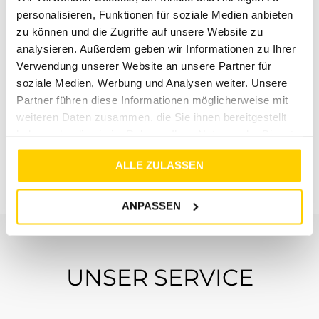
personalisieren, Funktionen für soziale Medien anbieten
zu können und die Zugriffe auf unsere Website zu
analysieren. Außerdem geben wir Informationen zu Ihrer
Verwendung unserer Website an unsere Partner für
soziale Medien, Werbung und Analysen weiter. Unsere
Partner führen diese Informationen möglicherweise mit
50%
43%
weiteren Daten zusammen, die Sie ihnen bereitgestellt
CALVIN KLEIN
BRAX
haben oder die sie im Rahmen Ihrer Nutzung der Dienste
SMOOTH COTTON SLIM POLO QUIET GREEN
PALE OLIVE
gesammelt haben.
€
79
,
90
€
39
,
99
€
69
,
95
€
39
,
99
ALLE ZULASSEN
ANPASSEN
UNSER SERVICE