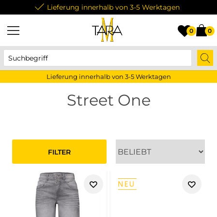
Kostenlose Retoure
0
0
Lieferung innerhalb von 3-5 Werktagen
Street One
FILTER