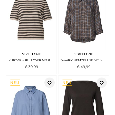
STREET ONE
STREET ONE
KURZARM PULLOVER MIT RUNDHALS UND STREIFEN CLAY SAND MEL.
3/4-ARM HEMDBLUSE MIT MUSTER SILK BROWN
€
39
,
99
€
49
,
99