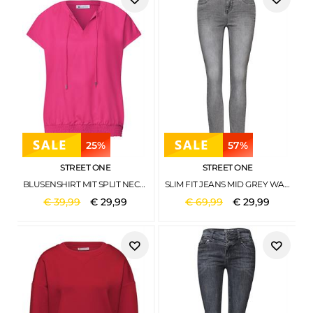
25%
57%
STREET ONE
STREET ONE
BLUSENSHIRT MIT SPLIT NECK UND SMOKDETAIL MAGENTA DREAM
SLIM FIT JEANS MID GREY WASHED
€
39
,
99
€
29
,
99
€
69
,
99
€
29
,
99