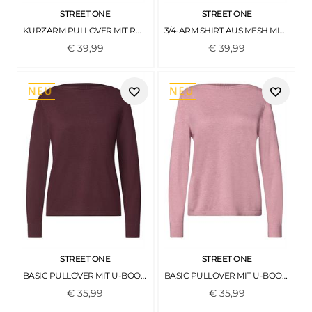
STREET ONE
STREET ONE
KURZARM PULLOVER MIT RUNDHALS UND STREIFEN RUSTIC ROUGE MEL.
3/4-ARM SHIRT AUS MESH MIT PRINT BLACK COFFEE
€
39
,
99
€
39
,
99
STREET ONE
STREET ONE
BASIC PULLOVER MIT U-BOOT-AUSSCHNITT RUSTIC ROUGE
BASIC PULLOVER MIT U-BOOT-AUSSCHNITT VINTAGE BLUSH MEL.
€
35
,
99
€
35
,
99