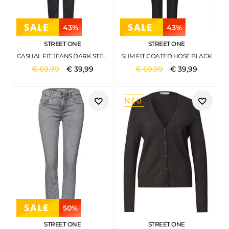
43%
43%
STREET ONE
STREET ONE
CASUAL FIT JEANS DARK STEEL GREY WASHED
SLIM FIT COATED HOSE BLACK
€
69
,
99
€
39
,
99
€
69
,
99
€
39
,
99
50%
STREET ONE
STREET ONE