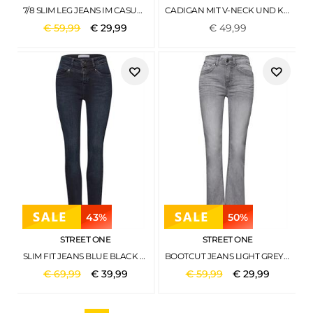
7/8 SLIM LEG JEANS IM CASUAL FIT LIGHT GREY RANDOM WASH
CADIGAN MIT V-NECK UND KNOPFLEISTE BLACK COFFEE MEL.
€
59
,
99
€
29
,
99
€
49
,
99
43%
50%
STREET ONE
STREET ONE
SLIM FIT JEANS BLUE BLACK WASHED
BOOTCUT JEANS LIGHT GREY WASHED
€
69
,
99
€
39
,
99
€
59
,
99
€
29
,
99