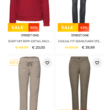
60%
43%
STREET ONE
STREET ONE
SHIRT MIT RIPP-DETAIL RACING RED MEL.
CASUAL FIT JEANS DARK STEEL GREY WASHED
€
49
,
99
€
20
,
00
€
69
,
99
€
39
,
99