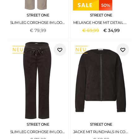
50%
STREET ONE
STREET ONE
SLIM LEG CORDHOSE IM LOOSE FIT FADING SAND
MELANGE HOSE MIT DETAIL DARKEST BROWN MEL.
€
79
,
99
€
69
,
99
€
34
,
99
STREET ONE
STREET ONE
SLIM LEG CORDHOSE IM LOOSE FIT BLACK COFFEE
JACKE MIT RUNDHALS IN CORD-OPTIK BLACK COFFEE