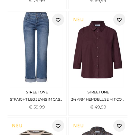
€
79
,
99
€
69
,
99
STREET ONE
STREET ONE
STRAIGHT LEG JEANS IM CASUAL FIT MIT TURN-UP MID BLUE AUTHENTIC WASHED
3/4 ARM HEMDBLUSE MIT CORDMIX RUSTIC ROUGE
€
59
,
99
€
49
,
99