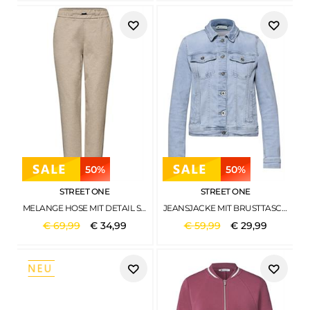
50%
50%
STREET ONE
STREET ONE
MELANGE HOSE MIT DETAIL SANDED BEIGE MEL.
JEANSJACKE MIT BRUSTTASCHEN UND KNÖPFEN LIGHT BLUE WASHED
€
69
,
99
€
34
,
99
€
59
,
99
€
29
,
99