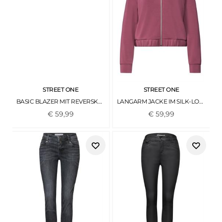
STREET ONE
STREET ONE
BASIC BLAZER MIT REVERSKRAGEN UND DESSIN BLACK
LANGARM JACKE IM SILK-LOOK MIT ZIPPER DARK CLOUDED BLUSH
€
59
,
99
€
59
,
99