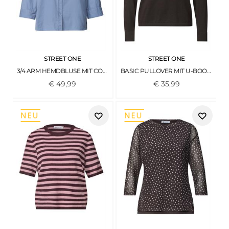
STREET ONE
STREET ONE
3/4 ARM HEMDBLUSE MIT CORDMIX NORTHERN BLUE
BASIC PULLOVER MIT U-BOOT-AUSSCHNITT BLACK COFFEE
€
49
,
99
€
35
,
99