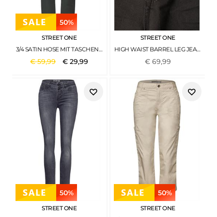
50%
STREET ONE
STREET ONE
3/4 SATIN HOSE MIT TASCHEN MARSHY GREEN
HIGH WAIST BARREL LEG JEANS IM LOOSE FIT BROWN WASHED
€
59
,
99
€
29
,
99
€
69
,
99
50%
50%
STREET ONE
STREET ONE