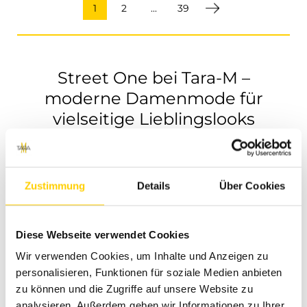
1
2
...
39
Street One bei Tara-M –
moderne Damenmode für
vielseitige Lieblingslooks
Street One steht für Damenmode, die modern,
unkompliziert und vielseitig kombinierbar ist. Bei Tara-M
Zustimmung
Details
Über Cookies
findest du ausgewählte Street One Styles für Frauen, die
im Alltag gut angezogen sein möchten, ohne lange über
ihr Outfit nachzudenken. Die Marke passt besonders gut,
Diese Webseite verwendet Cookies
wenn du feminine Casual-Mode suchst, die frisch wirkt,
bequem bleibt und sich immer wieder neu stylen lässt.
Wir verwenden Cookies, um Inhalte und Anzeigen zu
personalisieren, Funktionen für soziale Medien anbieten
zu können und die Zugriffe auf unsere Website zu
Ob Jeans, Hose, Bluse, Shirt, Pullover, Jacke, Kleid, Rock
analysieren. Außerdem geben wir Informationen zu Ihrer