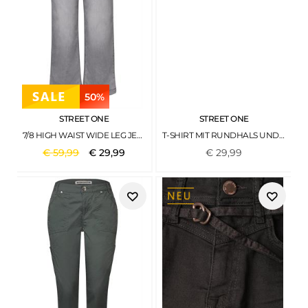
50%
STREET ONE
STREET ONE
7/8 HIGH WAIST WIDE LEG JEANS IM LOOSE FIT LIGHT GREY WASH
T-SHIRT MIT RUNDHALS UND KONTRASTDETAIL BLACK COFFEE
€
59
,
99
€
29
,
99
€
29
,
99