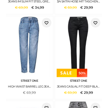
JEANS IM SLIM FIT STEEL GREY NET WASH
3/4 SATIN HOSE MIT TASCHEN BARLEY BEIGE
€
69
,
99
€
34
,
99
€
59
,
99
€
29
,
99
50%
STREET ONE
STREET ONE
HIGH WAIST BARREL LEG JEANS IM LOOSE FIT LIGHT BLUE WASH
JEANS CASUAL FIT DEEP BLACK WASH
€
69
,
99
€
59
,
99
€
29
,
99