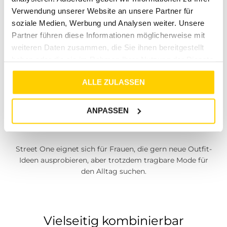
oder Accessoire:
Street One
bringt viele Bausteine für
Verwendung unserer Website an unsere Partner für
moderne Alltagslooks mit. Die Styles eignen sich für
Freizeit, Stadt, Büro-Casual, Reise, Wochenende und
soziale Medien, Werbung und Analysen weiter. Unsere
entspannte Anlässe. Besonders stark ist Street One,
Partner führen diese Informationen möglicherweise mit
wenn du komplette Outfits aufbauen möchtest, die
weiteren Daten zusammen, die Sie ihnen bereitgestellt
nicht zu streng, aber auch nicht beliebig wirken.
haben oder die sie im Rahmen Ihrer Nutzung der Dienste
gesammelt haben.
ALLE ZULASSEN
ANPASSEN
Moderne Lieblingslooks
Street One eignet sich für Frauen, die gern neue Outfit-
Ideen ausprobieren, aber trotzdem tragbare Mode für
den Alltag suchen.
Vielseitig kombinierbar