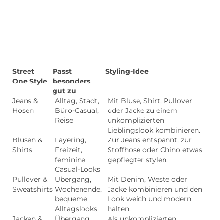
Street
Passt
Styling-Idee
One Style
besonders
gut zu
Jeans &
Alltag, Stadt,
Mit Bluse, Shirt, Pullover
Hosen
Büro-Casual,
oder Jacke zu einem
Reise
unkomplizierten
Lieblingslook kombinieren.
Blusen &
Layering,
Zur Jeans entspannt, zur
Shirts
Freizeit,
Stoffhose oder Chino etwas
feminine
gepflegter stylen.
Casual-Looks
Pullover &
Übergang,
Mit Denim, Weste oder
Sweatshirts
Wochenende,
Jacke kombinieren und den
bequeme
Look weich und modern
Alltagslooks
halten.
Jacken &
Übergang,
Als unkomplizierten