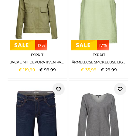
17%
17%
ESPRIT
ESPRIT
JACKE MIT DEKORATIVEN PATTEN LIGHT KHAKI
ÄRMELLOSE SMOKBLUSE LIGHT GREEN
€
119
,
99
€
99
,
99
€
35
,
99
€
29
,
99