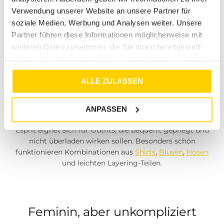
bringt eine ruhige, tragbare Modehaltung mit. Die
Verwendung unserer Website an unsere Partner für
Farben, Schnitte und Materialien wirken vertraut,
soziale Medien, Werbung und Analysen weiter. Unsere
modern und alltagstauglich. Genau deshalb lässt sich
Partner führen diese Informationen möglicherweise mit
Esprit sehr gut mit anderen Lieblingsmarken und Basics
weiteren Daten zusammen, die Sie ihnen bereitgestellt
aus deiner Garderobe kombinieren.
haben oder die sie im Rahmen Ihrer Nutzung der Dienste
gesammelt haben.
ALLE ZULASSEN
Casual Looks für jeden Tag
ANPASSEN
Esprit eignet sich für Outfits, die bequem, gepflegt und
nicht überladen wirken sollen. Besonders schön
funktionieren Kombinationen aus
Shirts
,
Blusen
,
Hosen
und leichten Layering-Teilen.
Feminin, aber unkompliziert