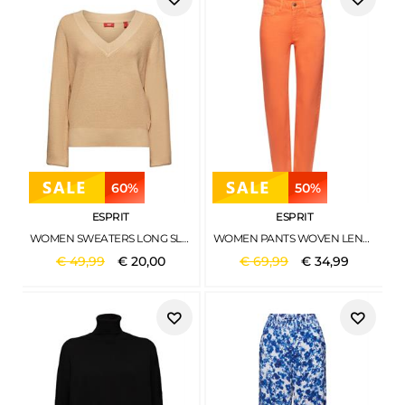
60%
50%
ESPRIT
ESPRIT
WOMEN SWEATERS LONG SLEEVE CREAM BEIGE
WOMEN PANTS WOVEN LENGTH SERVICE ORANGE RED
€
49
,
99
€
20
,
00
€
69
,
99
€
34
,
99