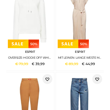
50%
50%
ESPRIT
ESPRIT
OVERSIZE-HOODIE OFF WHITE
MIT LEINEN: LANGE WESTE MIT BINDEGÜRTEL LIGHT TAUPE
€
79
,
99
€
39
,
99
€
89
,
99
€
44
,
99