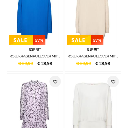
57%
57%
ESPRIT
ESPRIT
ROLLKRAGENPULLOVER MIT FLEDERMAUSÄRMELN BRIGHT BLUE
ROLLKRAGENPULLOVER MIT FLEDERMAUSÄRMELN CREAM BEIGE
€
69
,
99
€
29
,
99
€
69
,
99
€
29
,
99