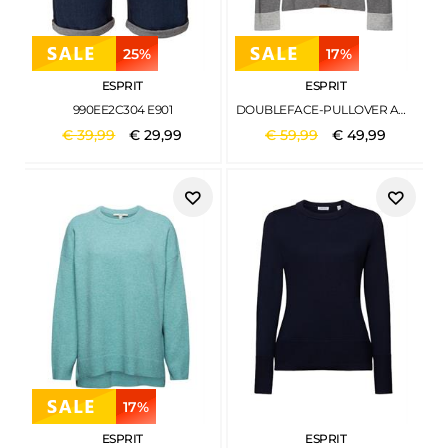
25%
17%
ESPRIT
ESPRIT
990EE2C304 E901
DOUBLEFACE-PULLOVER AUS BIO-BAUMWOLL-MIX GUNMETAL 2
€
39
,
99
€
29
,
99
€
59
,
99
€
49
,
99
17%
ESPRIT
ESPRIT