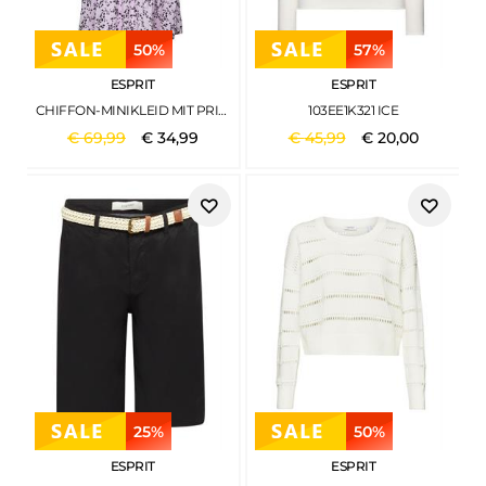
50%
57%
ESPRIT
ESPRIT
CHIFFON-MINIKLEID MIT PRINT LAVENDER
103EE1K321 ICE
€
69
,
99
€
34
,
99
€
45
,
99
€
20
,
00
25%
50%
ESPRIT
ESPRIT