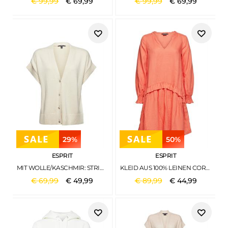
€
99
,
99
€
69
,
99
€
99
,
99
€
69
,
99
29%
50%
ESPRIT
ESPRIT
MIT WOLLE/KASCHMIR: STRICKWESTE ICE
KLEID AUS 100% LEINEN CORAL ORANGE
€
69
,
99
€
49
,
99
€
89
,
99
€
44
,
99