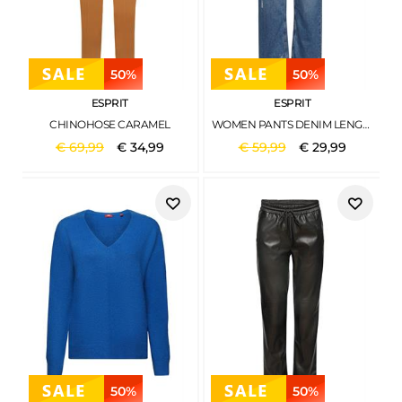
50%
50%
ESPRIT
ESPRIT
CHINOHOSE CARAMEL
WOMEN PANTS DENIM LENGTH SERVICE BLUE MEDIUM WASHED
€
69
,
99
€
34
,
99
€
59
,
99
€
29
,
99
50%
50%