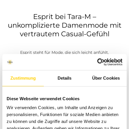
Esprit bei Tara-M –
unkomplizierte Damenmode mit
vertrautem Casual-Gefühl
Esprit steht für Mode, die sich leicht anfühlt,
unkompliziert kombinieren lässt und im Alltag
zuverlässig funktioniert. Bei Tara-M findest du
ausgewählte Esprit Styles für Damen, die moderne
Casual-Looks mit femininen Details verbinden. Die
Zustimmung
Details
Über Cookies
Marke passt besonders gut zu Frauen, die sich nicht
verkleiden möchten, sondern Kleidung suchen, die
natürlich wirkt, angenehm sitzt und zu vielen Momenten
Diese Webseite verwendet Cookies
im Alltag passt.
Wir verwenden Cookies, um Inhalte und Anzeigen zu
personalisieren, Funktionen für soziale Medien anbieten
Ob entspannter Freizeitlook, gepflegtes Büro-Outfit
zu können und die Zugriffe auf unsere Website zu
oder ein femininer Style für den Stadtbummel:
Esprit
analysieren. Außerdem geben wir Informationen zu Ihrer