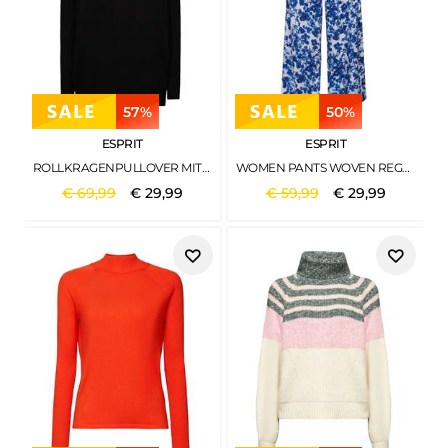
57%
50%
ESPRIT
ESPRIT
ROLLKRAGENPULLOVER MIT FLEDERMAUSÄRMELN BLACK
WOMEN PANTS WOVEN REGULAR ICE 4
€
69
,
99
€
29
,
99
€
59
,
99
€
29
,
99