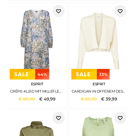
44%
33%
ESPRIT
ESPRIT
CRÊPE-KLEID MIT MILLEFLEURS LIGHT BEIGE
CARDIGAN IN OFFENEM DESIGN CREAM BEIGE
€
89
,
99
€
49
,
99
€
59
,
99
€
39
,
99