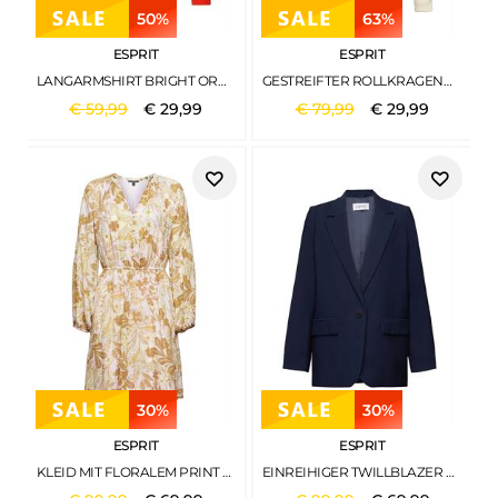
50%
63%
ESPRIT
ESPRIT
LANGARMSHIRT BRIGHT ORANGE
GESTREIFTER ROLLKRAGENPULLOVER IN RIPPSTRICK ICE
€
59
,
99
€
29
,
99
€
79
,
99
€
29
,
99
30%
30%
ESPRIT
ESPRIT
KLEID MIT FLORALEM PRINT BEIGE
EINREIHIGER TWILLBLAZER NAVY