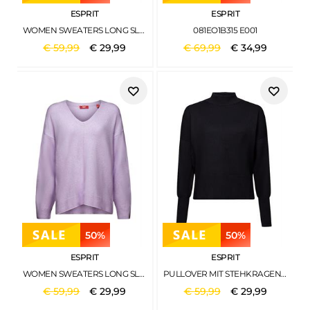
ESPRIT
ESPRIT
WOMEN SWEATERS LONG SLEEVE BRIGHT BLUE 5
081EO1B315 E001
€
59
,
99
€
29
,
99
€
69
,
99
€
34
,
99
50%
50%
ESPRIT
ESPRIT
WOMEN SWEATERS LONG SLEEVE LAVENDER 5
PULLOVER MIT STEHKRAGEN BLACK
€
59
,
99
€
29
,
99
€
59
,
99
€
29
,
99