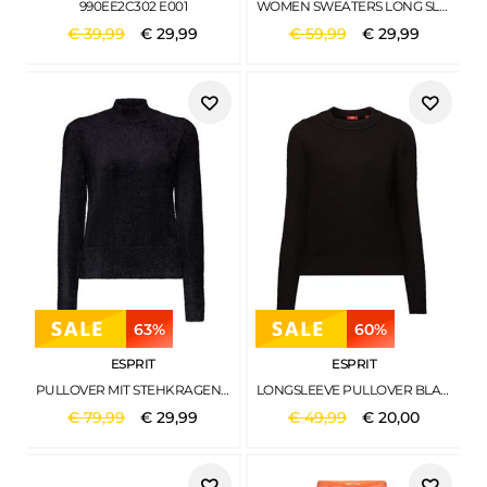
990EE2C302 E001
WOMEN SWEATERS LONG SLEEVE OFF WHITE
€
39
,
99
€
29
,
99
€
59
,
99
€
29
,
99
63%
60%
ESPRIT
ESPRIT
PULLOVER MIT STEHKRAGEN AUS WOLLMIX BLACK
LONGSLEEVE PULLOVER BLACK
€
79
,
99
€
29
,
99
€
49
,
99
€
20
,
00