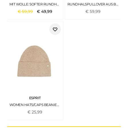
MIT WOLLE: SOFTER RUNDHALS-PULLOVER MIT MELANGE TURQUOISE 5
RUNDHALSPULLOVER AUS BAUMWOLLE NAVY
€
59
,
99
€
49
,
99
€
59
,
99
ESPRIT
WOMEN HATS/CAPS BEANIES BEIGE
€
25
,
99