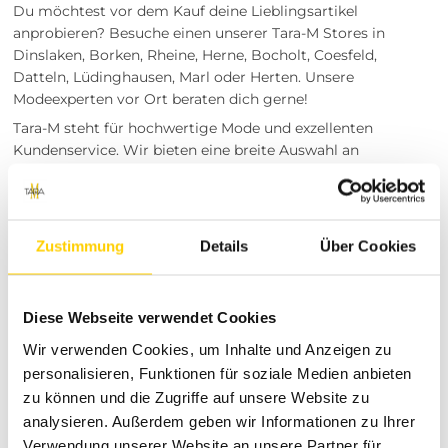
Du möchtest vor dem Kauf deine Lieblingsartikel
anprobieren? Besuche einen unserer Tara-M Stores in
Dinslaken, Borken, Rheine, Herne, Bocholt, Coesfeld,
Datteln, Lüdinghausen, Marl oder Herten. Unsere
Modeexperten vor Ort beraten dich gerne!
Tara-M steht für hochwertige Mode und exzellenten
Kundenservice. Wir bieten eine breite Auswahl an
modischen Kleidungsstücken, die deinen persönlichen Stil
unterstreichen. Mit unserer langjährigen Erfahrung und
Leidenschaft für Mode sorgen wir dafür, dass du immer top
gestylt bist. Entdecke die neuesten Trends und zeitlose
Zustimmung
Details
Über Cookies
Klassiker in unseren Stores oder online unter tara-m.de.
Diese Webseite verwendet Cookies
Wir verwenden Cookies, um Inhalte und Anzeigen zu
RETOURE / REKLAMATION
personalisieren, Funktionen für soziale Medien anbieten
zu können und die Zugriffe auf unsere Website zu
MARKENINFORMATIONEN
analysieren. Außerdem geben wir Informationen zu Ihrer
Verwendung unserer Website an unsere Partner für