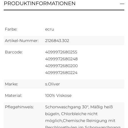
PRODUKTINFORMATIONEN
Farbe:
ecru
Artikel-Nummer:
2126843.302
Barcode:
4099972680255
4099972680248
4099972680200
4099972680224
Marke:
s.Oliver
Material:
100% Viskose
Pflegehinweis:
Schonwaschgang 30°, Mäßig heiß
bügeln, Chlorbleiche nicht
möglich,Chemische Reinigung mit
Perchlorethylen im Schonwaschgang,