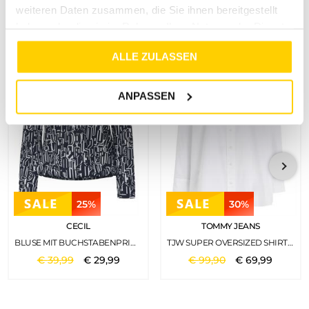
Vorschläge
weiteren Daten zusammen, die Sie ihnen bereitgestellt
haben oder die sie im Rahmen Ihrer Nutzung der Dienste
gesammelt haben.
ALLE ZULASSEN
ANPASSEN
25%
30%
CECIL
TOMMY JEANS
BLUSE MIT BUCHSTABENPRINT DEEP BLUE
TJW SUPER OVERSIZED SHIRT WHITE
€
39
,
99
€
29
,
99
€
99
,
90
€
69
,
99