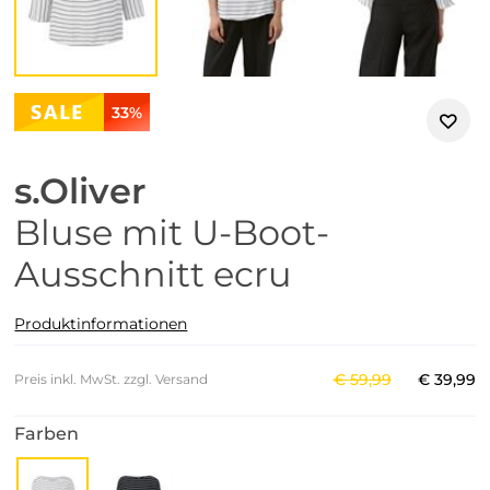
33%
s.Oliver
Bluse mit U-Boot-
Ausschnitt ecru
Produktinformationen
€
59
,
99
€
39
,
99
Preis inkl. MwSt. zzgl. Versand
Farben