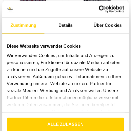
40%
38%
Zustimmung
Details
Über Cookies
FREIZEITHEMD KURZARM BLAU
KURZARMHEMD MIT PAISLEYPRINT NAVY BIG PAISLEY DESIGN
Diese Webseite verwendet Cookies
€
49
,
99
€
29
,
99
€
39
,
99
€
24
,
99
Wir verwenden Cookies, um Inhalte und Anzeigen zu
personalisieren, Funktionen für soziale Medien anbieten
zu können und die Zugriffe auf unsere Website zu
analysieren. Außerdem geben wir Informationen zu Ihrer
Verwendung unserer Website an unsere Partner für
soziale Medien, Werbung und Analysen weiter. Unsere
UNSER SERVICE
Partner führen diese Informationen möglicherweise mit
weiteren Daten zusammen, die Sie ihnen bereitgestellt
haben oder die sie im Rahmen Ihrer Nutzung der Dienste
gesammelt haben.
ALLE ZULASSEN