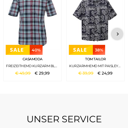
40%
38%
CASAMODA
TOM TAILOR
FREIZEITHEMD KURZARM BLAU
KURZARMHEMD MIT PAISLEYPRINT NAVY BIG PAISLEY DESIGN
€
49
,
99
€
29
,
99
€
39
,
99
€
24
,
99
UNSER SERVICE