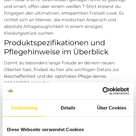
und smart, offen über einem weißen T-Shirt kreierst du
hingegen den ultimativen, entspannten Freizeit-Look. Es
richtet sich an Männer, die modischen Anspruch und
absolute Alltagstauglichkeit in einem einzigen
Kleidungsstück suchen.
Produktspezifikationen und
Pflegehinweise im Überblick
Damit du besonders lange Freude an deinem neuen
Oberteil hast, findest du hier alle wichtigen Details zur
Beschaffenheit und der optimalen Pflege deines
CASAMODA Hemdes:
Ausrichtung:
Herren > Hemden > Halbarmhemden
Marke:
CASAMODA
Material:
55 % Leinen, 45 % Baumwolle
Zustimmung
Details
Über Cookies
Waschempfehlung:
Pflegeleicht bei 30 °C
Buntwäsche
Bügeln:
Mäßig heiß bügeln
Diese Webseite verwendet Cookies
Weitere Hinweise:
Nicht bleichen, nicht im