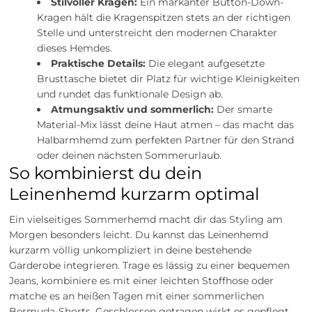
Stilvoller Kragen:
Ein markanter Button-Down-
Kragen hält die Kragenspitzen stets an der richtigen
Stelle und unterstreicht den modernen Charakter
dieses Hemdes.
Praktische Details:
Die elegant aufgesetzte
Brusttasche bietet dir Platz für wichtige Kleinigkeiten
und rundet das funktionale Design ab.
Atmungsaktiv und sommerlich:
Der smarte
Material-Mix lässt deine Haut atmen – das macht das
Halbarmhemd zum perfekten Partner für den Strand
oder deinen nächsten Sommerurlaub.
So kombinierst du dein
Leinenhemd kurzarm optimal
Ein vielseitiges Sommerhemd macht dir das Styling am
Morgen besonders leicht. Du kannst das Leinenhemd
kurzarm völlig unkompliziert in deine bestehende
Garderobe integrieren. Trage es lässig zu einer bequemen
Jeans, kombiniere es mit einer leichten Stoffhose oder
matche es an heißen Tagen mit einer sommerlichen
Bermuda-Shorts. Geschlossen getragen wirkt es gepflegt