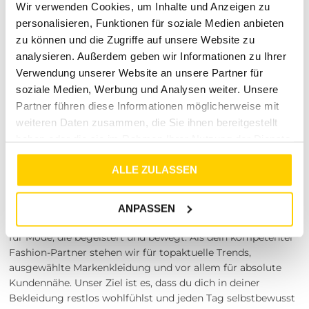
Wäschetrockner trocknen, nicht nassreinigen.
Wir verwenden Cookies, um Inhalte und Anzeigen zu
(Behandlung in einer Reinigungsmaschine mit
personalisieren, Funktionen für soziale Medien anbieten
Perchlorethylen oder Kohlenwasserstoffen ist jedoch
zu können und die Zugriffe auf unsere Website zu
möglich).
analysieren. Außerdem geben wir Informationen zu Ihrer
Besuche unsere Stores
Verwendung unserer Website an unsere Partner für
soziale Medien, Werbung und Analysen weiter. Unsere
Du möchtest vor dem Kauf deine Lieblingsartikel
Partner führen diese Informationen möglicherweise mit
anprobieren? Besuche einen unserer Tara-M Stores in
weiteren Daten zusammen, die Sie ihnen bereitgestellt
Dinslaken, Borken, Rheine, Herne, Bocholt, Coesfeld,
Datteln, Lüdinghausen, Marl oder Herten. Unsere
haben oder die sie im Rahmen Ihrer Nutzung der Dienste
Modeexperten vor Ort beraten dich gerne!
gesammelt haben.
ALLE ZULASSEN
Entdecke die Welt von Tara-M:
Deine Mode, dein Style
ANPASSEN
Bei Tara-M leben wir Tag für Tag eine große Leidenschaft
für Mode, die begeistert und bewegt. Als dein kompetenter
Fashion-Partner stehen wir für topaktuelle Trends,
ausgewählte Markenkleidung und vor allem für absolute
Kundennähe. Unser Ziel ist es, dass du dich in deiner
Bekleidung restlos wohlfühlst und jeden Tag selbstbewusst