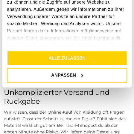
unsere große Leidenschaft für hochwertige Fashion und ein
zu können und die Zugriffe auf unsere Website zu
rundum herausragendes Einkaufserlebnis für dich. Wir bei
analysieren. Außerdem geben wir Informationen zu Ihrer
Tara-M haben es uns zur Aufgabe gemacht, dir topaktuelle
Verwendung unserer Website an unsere Partner für
Modetrends sowie unverzichtbare, zeitlose Klassiker der
soziale Medien, Werbung und Analysen weiter. Unsere
besten Top-Marken näherzubringen. Unser Anspruch ist
Partner führen diese Informationen möglicherweise mit
ganz einfach: Wir möchten, dass du dich in deiner neuen
weiteren Daten zusammen, die Sie ihnen bereitgestellt
Kleidung absolut wohlfühlst und jeden Tag selbstbewusst
haben oder die sie im Rahmen Ihrer Nutzung der Dienste
starten kannst. Deshalb legen wir unser Augenmerk auf
gesammelt haben.
eine äußerst sorgfältige Auswahl unserer Kollektionen.
ALLE ZULASSEN
Kundenservice auf Augenhöhe, ehrliche Beratung und deine
vollste Zufriedenheit sind der Antrieb für unser gesamtes
Tara-M Team.
ANPASSEN
Sorgenfrei shoppen:
Unkomplizierter Versand und
Rückgabe
Wir wissen, dass der Online-Kauf von Kleidung oft Fragen
aufwirft: Passt der Schnitt zu meiner Figur? Fühlt sich das
Material wirklich gut an? Bei Tara-M shoppst du ab der
ersten Minute ohne Risiko. Wir liefern deine Bestellung