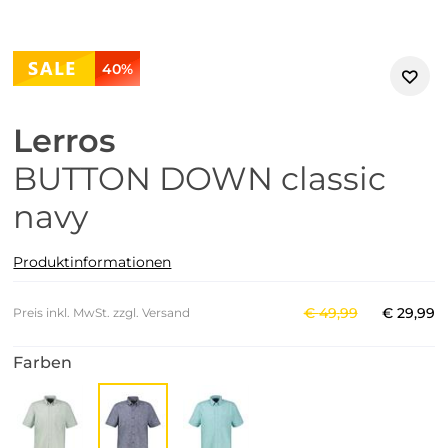
40%
Lerros
BUTTON DOWN classic
navy
Produktinformationen
€
49
,
99
€
29
,
99
Preis inkl. MwSt. zzgl. Versand
Farben