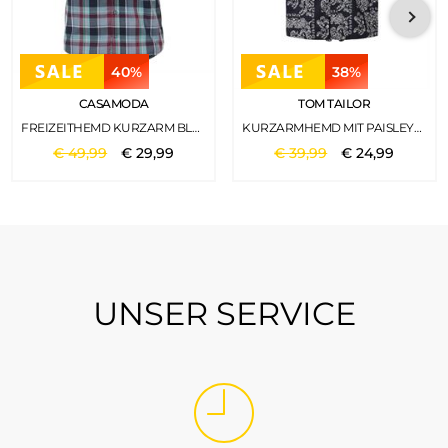
40%
38%
CASAMODA
TOM TAILOR
FREIZEITHEMD KURZARM BLAU
KURZARMHEMD MIT PAISLEYPRINT NAVY BIG PAISLEY DESIGN
€
49
,
99
€
29
,
99
€
39
,
99
€
24
,
99
UNSER SERVICE