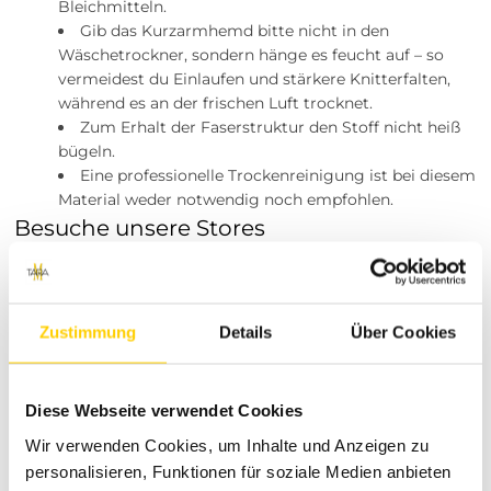
Bleichmitteln.
Gib das Kurzarmhemd bitte nicht in den
Wäschetrockner, sondern hänge es feucht auf – so
vermeidest du Einlaufen und stärkere Knitterfalten,
während es an der frischen Luft trocknet.
Zum Erhalt der Faserstruktur den Stoff nicht heiß
bügeln.
Eine professionelle Trockenreinigung ist bei diesem
Material weder notwendig noch empfohlen.
Besuche unsere Stores
Du möchtest vor dem Kauf deine Lieblingsartikel
anprobieren? Besuche einen unserer Tara-M Stores in
Dinslaken, Borken, Rheine, Herne, Bocholt, Coesfeld,
Zustimmung
Details
Über Cookies
Datteln, Lüdinghausen, Marl oder Herten. Unsere
Modeexperten vor Ort beraten dich gerne!
Über Tara-M: Deine Destination für
Diese Webseite verwendet Cookies
erstklassige Mode
Wir verwenden Cookies, um Inhalte und Anzeigen zu
personalisieren, Funktionen für soziale Medien anbieten
Hinter Tara-M steht weit mehr als nur ein Name – es ist