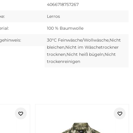
4066718757267
ke:
Lerros
rial:
100 % Baumwolle
gehinweis:
30°C Feinwäsche/Wollwäsche,Nicht
bleichen,Nicht im Wäschetrockner
trocknen,Nicht heiß bügeln,Nicht
trockenreinigen
Reise
LERROS Styles für Männer, die unkomplizierte Outfits mit
dentlich wirken soll.
lässlichen Herrenstil mit. Die Styles wirken nicht zu streng,
nachzudenken.