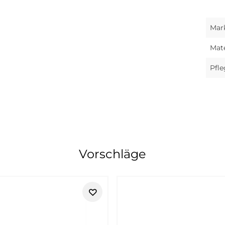
Mar
Mate
Pfle
Herrenmode für Alltag, Freizeit und 
Vorschläge
d leicht kombinierbar ist. Bei Tara-M findest du ausgewählte 
 gut, wenn dein Look alltagstauglich, entspannt und trotzdem or
ts, Weste oder Jacke:
LERROS
bringt viele Bausteine für einen ver
ner, die sich gut anziehen möchten, ohne lange über ihr Outfit 