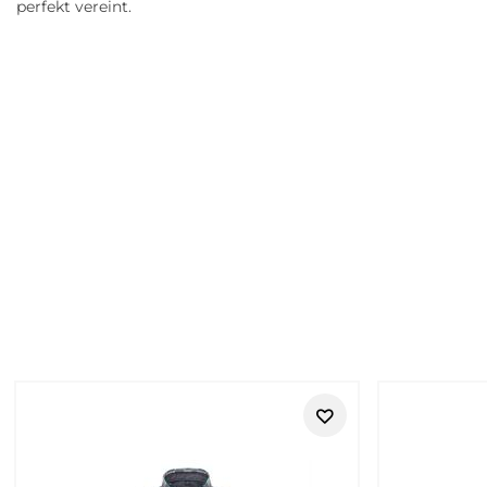
perfekt vereint.
Retouren
LERROS bei Tara-M – unkomplizierte 
LERROS steht für moderne Herrenmode, die bequem, tragbar un
gepflegter Casual-Wirkung suchen. Die Marke passt besonders
Ob Shirt, Polo, Hemd, Pullover, Sweatshirt, Hose, Jeans, Shor
nicht zu laut und nicht zu modisch überdreht – ideal für Män