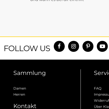
FOLLOW US
Sammlung
Serv
Damen
FAQ
Herren
Impres
Widerru
Kontakt
Über Kla