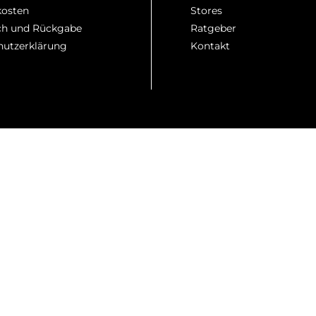
kosten
Stores
h und Rückgabe
Ratgeber
hutzerklärung
Kontakt
Styling-Idee
Mit Jeans, Chino oder Shorts kombinieren und 
eitlooks
Zur dunklen Jeans oder Hose tragen, offen über 
al
Mit Shirt, Polo, Hemd oder Pullover zu einem kla
Über Shirt oder Hemd tragen und mit Denim od
sh
Als unkomplizierten Abschluss über Shirt, Hemd 
e Herrenmarken bei Tara-M.
Tom Tailor
und
s.Oliver
wirken ähnlic
oks passen
camel active
,
Vanguard
und
PME Legend
gut dazu.
 klar und vielseitig
ell funktionieren soll. Die Marke eignet sich für Männer, die kl
em Basic. So entstehen Looks, die im Alltag gut aussehen und 