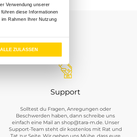
hrer Verwendung unserer
 führen diese Informationen
ie im Rahmen Ihrer Nutzung
 aus Bereichen wie
Shirts
,
Poloshirts
,
Hemden
,
Pullover &
mmerlich oder entspannt stylen.
ALLE ZULASSEN
Support
Solltest du Fragen, Anregungen oder
Beschwerden haben, dann schreibe uns
einfach eine Mail an
shop@tara-m.de
. Unser
Support-Team steht dir kostenlos mit Rat und
Tat zur Seite. Wir geben uns Mühe, dass eure