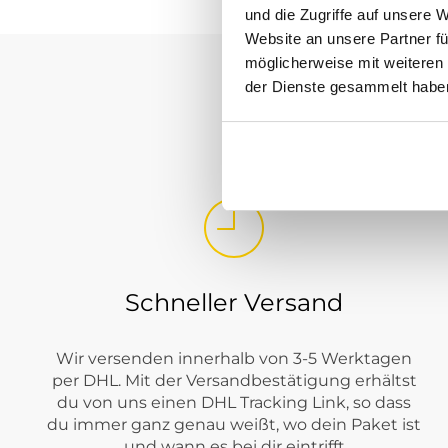
und die Zugriffe auf unsere 
Website an unsere Partner fü
möglicherweise mit weiteren
Welche LERROS Kleidung findest du
der Dienste gesammelt habe
Bei Tara-M steht LERROS für vielseitige Herrenmode mit unko
Sweatshirts
,
Jeans
,
Hosen
,
Shorts
,
Westen
,
Jacken
,
Big Boys
u
Schneller Versand
Wir versenden innerhalb von 3-5 Werktagen
per DHL. Mit der Versandbestätigung erhältst
du von uns einen DHL Tracking Link, so dass
du immer ganz genau weißt, wo dein Paket ist
und wann es bei dir eintrifft