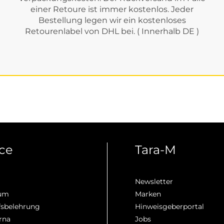
einer Retoure ist immer kostenlos. Jeder
Bestellung legen wir ein kostenloses
Retourenlabel von DHL bei. ( Innerhalb DE )
ice
Tara-M
Newsletter
sum
Marken
fsbelehrung
Hinweisgeberportal
rna
Jobs