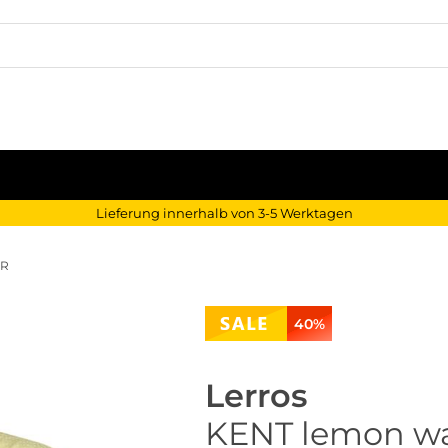
Lieferung innerhalb von 3-5 Werktagen
ER
40%
Lerros
KENT lemon wa