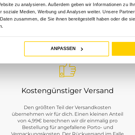
Website zu analysieren. Außerdem geben wir Informationen zu I
r soziale Medien, Werbung und Analysen weiter. Unsere Partner
 Daten zusammen, die Sie ihnen bereitgestellt haben oder die s
 bei Tara-M?
n.
UNSER SERVICE
mpliziertem Casual-Charakter. Je nach Saison findest du Styles
ANPASSEN
nd
Regulaer
. Dadurch lässt sich LERROS sportlich, gepflegt, so
Kostengünstiger Versand
Den größten Teil der Versandkosten
übernehmen wir für dich. Einen kleinen Anteil
von 4,99€ berechnen wir dir einmalig pro
Bestellung für angefallene Porto- und
Verpackungskosten. Der Rückversand im Falle