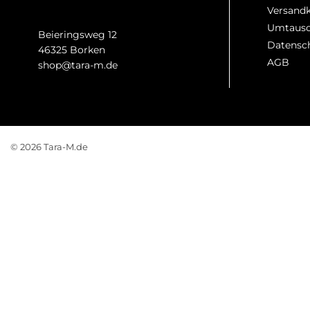
Versand
Umtausc
Beieringsweg 12
Datensc
46325 Borken
LERROS Style
Passt besonders gut zu
AGB
shop@tara-m.de
Shirts & Poloshirts
Freizeit, Alltag, Sommer, Reise
Hemden
Büro-Casual, Stadt, gepflegte Freiz
Jeans & Hosen
Everyday Looks, Reise, Smart Casu
Pullover & Sweatshirts
Übergang, Freizeit, Layering
Jacken & Westen
Übergang, Reise, Stadt, Outfit-Fini
© 2026 Tara-M.de
Wenn du LERROS magst, lohnt sich auch ein Blick auf weiter
BRAX
gepflegter und hochwertiger. Für robustere Casual-Lo
So kombinierst du LERROS – bequem,
LERROS lässt sich besonders gut tragen, wenn dein Outfit schn
Chino, ein Hemd zur dunklen Hose oder ein Pullover über ein