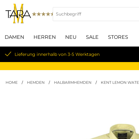
DAMEN
HERREN
NEU
SALE
STORES
Lieferung innerhalb von 3-5 Werktagen
HOME
/
HEMDEN
/
HALBARMHEMDEN
/
KENT LEMON WAT