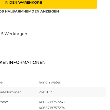
IN DEN WARENKORB
OS
HALBARMHEMDEN
ANZEIGEN
3-5 Werktagen
KENINFORMATIONEN
e:
lemon water
ikel-Nummer:
2662059
code:
4066718757243
4066718757274