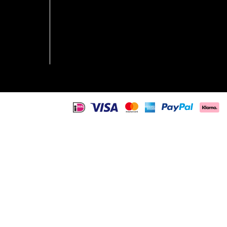
mit Sneakern oder leichten Schuhen abrunden.
einem Shirt oder klassisch geschlossen.
ren Alltagsoutfit verbinden.
er Chino kombinieren.
oder Strickteil tragen.
h alltagstauglich,
Street One Men
unkompliziert und modern,
are Kombinationen mögen: ein Shirt zur Jeans, ein Polo zur
trotzdem bequem bleiben.