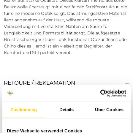
Klarer Stil, starke Qualität: Dieses Kurzarmhemd aus softer
Baumwolle überzeugt mit einer feinen Streifenstruktur, die
für eine moderne Optik sorgt. Das atmungsaktive Material
liegt angenehm auf der Haut, während die robuste
Verarbeitung mit verstärkten Nähten am Saum für
Langlebigkeit und Formstabilität sorgt. Die aufgesetzte
Brusttasche ergänzt den Look funktional. Ob zur Jeans oder
Chino dies es Hemd ist ein vielseitiger Begleiter, der
Komfort und Stil perfekt vereint.
RETOURE / REKLAMATION
MARKENINFORMATIONEN
Vorschläge
Zustimmung
Details
Über Cookies
Diese Webseite verwendet Cookies