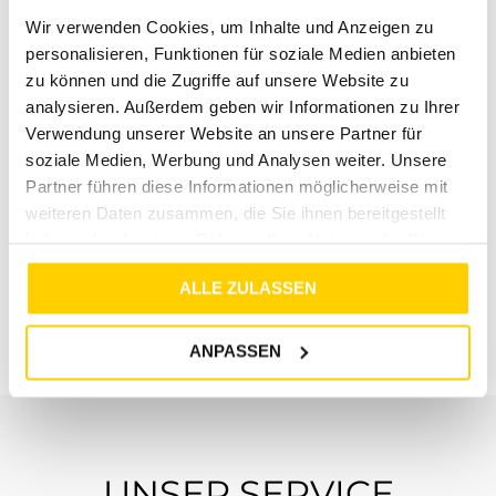
Wir verwenden Cookies, um Inhalte und Anzeigen zu
personalisieren, Funktionen für soziale Medien anbieten
zu können und die Zugriffe auf unsere Website zu
analysieren. Außerdem geben wir Informationen zu Ihrer
Verwendung unserer Website an unsere Partner für
soziale Medien, Werbung und Analysen weiter. Unsere
Partner führen diese Informationen möglicherweise mit
weiteren Daten zusammen, die Sie ihnen bereitgestellt
40%
38%
haben oder die sie im Rahmen Ihrer Nutzung der Dienste
CASAMODA
TOM TAILOR
gesammelt haben.
ALLE ZULASSEN
FREIZEITHEMD KURZARM BLAU
KURZARMHEMD MIT PAISLEYPRINT NAVY BIG PAISLEY DESIGN
€
49
,
99
€
29
,
99
€
39
,
99
€
24
,
99
ANPASSEN
UNSER SERVICE