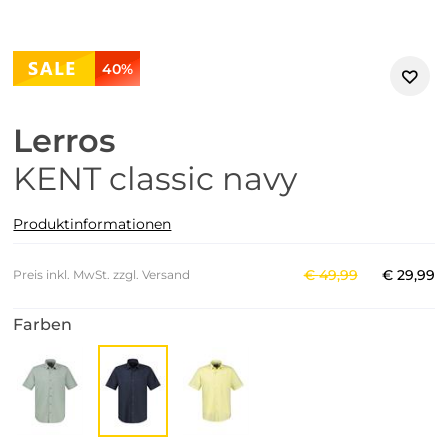
40%
Lerros
KENT classic navy
Produktinformationen
€
49
,
99
€
29
,
99
Preis inkl. MwSt. zzgl. Versand
Farben