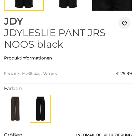
JDY
JDYLESLIE PANT JRS
NOOS black
Produktinformationen
€
29
,
99
Preis inkl. MwSt. zzgl. Versand
Farben
Größen
INFOMAIL BEI REDUZIERUNG