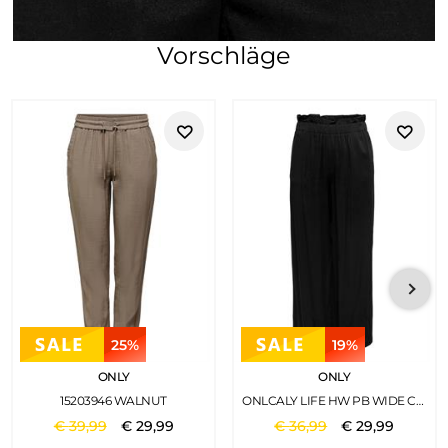
Vorschläge
25%
19%
ONLY
ONLY
15203946 WALNUT
ONLCALY LIFE HW PB WIDE CROP PNT NOOS BLACK 1
€
39
,
99
€
29
,
99
€
36
,
99
€
29
,
99