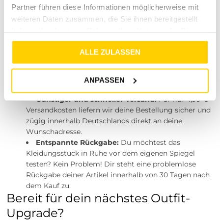
unterstreicht.
Partner führen diese Informationen möglicherweise mit
Transparente Bedingungen und
weiteren Daten zusammen, die Sie ihnen bereitgestellt
haben oder die sie im Rahmen Ihrer Nutzung der Dienste
unser Versprechen an dich
gesammelt haben.
ALLE ZULASSEN
Wir möchten, dass dein Online-Einkauf bei uns so bequem
und sorgenfrei wie möglich abläuft. Hast du Bedenken, ob
die Hose optimal sitzen wird? Bei Tara-M kaufst du ganz
ANPASSEN
ohne Risiko dank unserer kundenfreundlichen Konditionen:
Günstiger und schneller Versand:
Für nur 4,99 €
Versandkosten liefern wir deine Bestellung sicher und
zügig innerhalb Deutschlands direkt an deine
Wunschadresse.
Entspannte Rückgabe:
Du möchtest das
Kleidungsstück in Ruhe vor dem eigenen Spiegel
testen? Kein Problem! Dir steht eine problemlose
Rückgabe deiner Artikel innerhalb von 30 Tagen nach
dem Kauf zu.
Bereit für dein nächstes Outfit-
Upgrade?