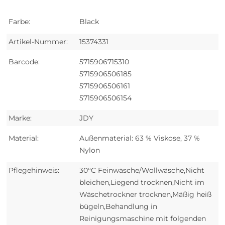
Farbe:
Black
Artikel-Nummer:
15374331
Barcode:
5715906715310
5715906506185
5715906506161
5715906506154
Marke:
JDY
Material:
Außenmaterial: 63 % Viskose, 37 %
Nylon
Pflegehinweis:
30°C Feinwäsche/Wollwäsche,Nicht
bleichen,Liegend trocknen,Nicht im
Wäschetrockner trocknen,Mäßig heiß
bügeln,Behandlung in
Reinigungsmaschine mit folgenden