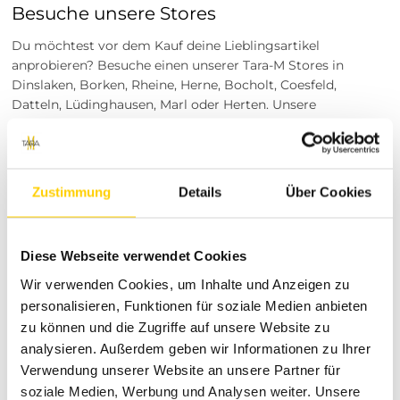
Besuche unsere Stores
Du möchtest vor dem Kauf deine Lieblingsartikel
anprobieren? Besuche einen unserer Tara-M Stores in
Dinslaken, Borken, Rheine, Herne, Bocholt, Coesfeld,
Datteln, Lüdinghausen, Marl oder Herten. Unsere
Modeexperten vor Ort beraten dich gerne!
Entdecke die exklusive Modewelt
von Tara-M
Zustimmung
Details
Über Cookies
Bei Tara-M stehen du und dein persönlicher Style stets im
Mittelpunkt unseres Handelns. Wir wissen genau, wie
wichtig es ist, Damenmode zu finden, die nicht nur auf dem
Diese Webseite verwendet Cookies
Kleiderbügel gut aussieht, sondern in der du dich auch im
Wir verwenden Cookies, um Inhalte und Anzeigen zu
realen Alltag rundum sicher und wohlfühlst. Als dein
personalisieren, Funktionen für soziale Medien anbieten
verlässlicher Fashion-Partner bieten wir dir sorgfältig
zu können und die Zugriffe auf unsere Website zu
ausgewählte Kollektionen, die aktuelle Trends mit zeitloser
analysieren. Außerdem geben wir Informationen zu Ihrer
Klassik verbinden. Unser oberstes Ziel ist es, dir ein
inspirierendes Shopping-Erlebnis zu bieten, bei dem du
Verwendung unserer Website an unsere Partner für
genau die Mode entdeckst, die deine Persönlichkeit perfekt
soziale Medien, Werbung und Analysen weiter. Unsere