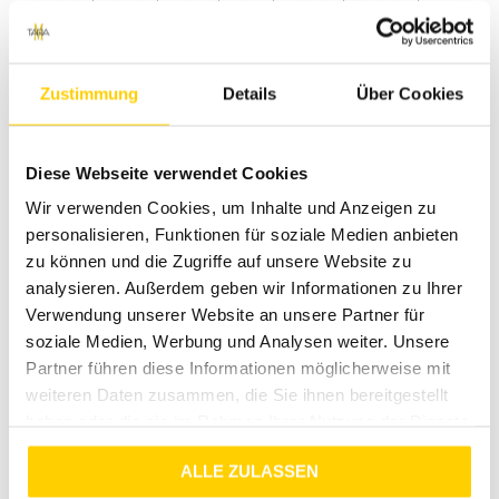
Datteln, Lüdinghausen, Marl oder Herten. Unsere
Modeexperten vor Ort beraten dich gerne!
Über Tara-M – Deine Destination
Zustimmung
Details
Über Cookies
für exklusive Damenmode
Wir bei Tara-M lieben Fashion genauso wie du. Als dein
Diese Webseite verwendet Cookies
vertrauensvoller Partner in Sachen Mode ist es unser
oberstes Ziel, dir nicht nur Bekleidung, sondern echte
Wir verwenden Cookies, um Inhalte und Anzeigen zu
Lieblingsstücke anzubieten, die deinen Alltag verschönern.
personalisieren, Funktionen für soziale Medien anbieten
Wir verstehen, dass Onlineshopping manchmal Fragen
zu können und die Zugriffe auf unsere Website zu
aufwirft – und genau deshalb möchten wir dir ein sicheres,
analysieren. Außerdem geben wir Informationen zu Ihrer
transparentes und rundum perfektes Kauferlebnis bieten.
Verwendung unserer Website an unsere Partner für
Sorgenfrei shoppen: Versand,
soziale Medien, Werbung und Analysen weiter. Unsere
Service & Garantien
Partner führen diese Informationen möglicherweise mit
weiteren Daten zusammen, die Sie ihnen bereitgestellt
Wir möchten, dass du vollkommen unbesorgt einkaufen
haben oder die sie im Rahmen Ihrer Nutzung der Dienste
kannst. Was passiert, wenn dir die bestellte Mode nicht
gesammelt haben.
optimal passt? Bei uns gehst du kein Risiko ein. Wir liefern
ALLE ZULASSEN
dir dein neues Trendteil rasch und zuverlässig für nur 4,99 €