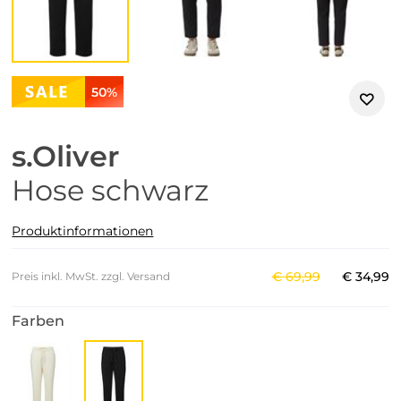
50%
s.Oliver
Hose schwarz
Produktinformationen
€
69
,
99
€
34
,
99
Preis inkl. MwSt. zzgl. Versand
Farben