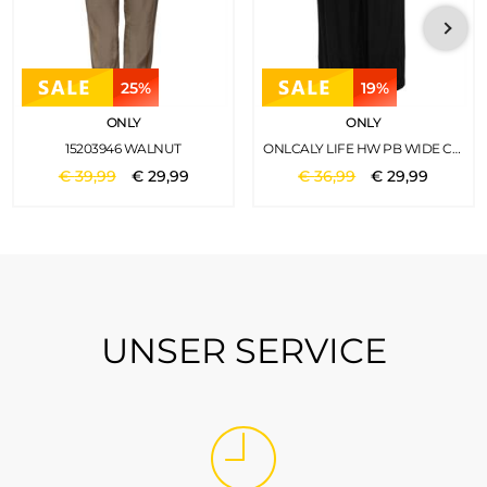
25%
19%
ONLY
ONLY
15203946 WALNUT
ONLCALY LIFE HW PB WIDE CROP PNT NOOS BLACK 1
€
39
,
99
€
29
,
99
€
36
,
99
€
29
,
99
UNSER SERVICE