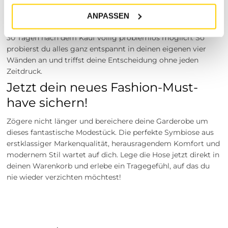
Versandkosten innerhalb Deutschlands bis an die Haustür.
Nimm dir die Zeit, die du brauchst: Eine unkomplizierte
ANPASSEN
Rückgabe der Artikel ist für dich innerhalb von großzügigen
30 Tagen nach dem Kauf völlig problemlos möglich. So
probierst du alles ganz entspannt in deinen eigenen vier
Wänden an und triffst deine Entscheidung ohne jeden
Zeitdruck.
Jetzt dein neues Fashion-Must-
have sichern!
Zögere nicht länger und bereichere deine Garderobe um
dieses fantastische Modestück. Die perfekte Symbiose aus
erstklassiger Markenqualität, herausragendem Komfort und
modernem Stil wartet auf dich. Lege die Hose jetzt direkt in
deinen Warenkorb und erlebe ein Tragegefühl, auf das du
nie wieder verzichten möchtest!