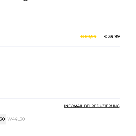
€
59
,
99
€
39
,
99
INFOMAIL BEI REDUZIERUNG
30
W44L30