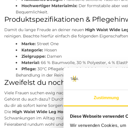
Hochwertiger Materialmix:
Der formstabile aber we
Bequemlichkeit.
Produktspezifikationen & Pflegehin
Damit du lange Freude an deiner neuen
High Waist Wide Leg
reinigen. Beachte hierfür einfach die folgenden Eigenschafte
Marke:
Street One
Kategorie:
Hosen
Zielgruppe:
Damen
Material:
66 % Baumwolle, 30 % Polyester, 4 % Elast
Pflege:
30°C Pflegeleicht, nicht bleichen, nicht im W
Behandlung in der Reinigungsmaschine (mit Perchloreth
Zweifelst du noch an der perfekten
Viele Frauen suchen ewig nach einer Hose, die modisch aussie
Zustimmung
Gehörst du auch dazu? Durch den sanften Elasthan-Anteil von
du dir ab sofort keine Sorgen mehr über störende Druckstel
Die
High Waist Wide Leg Hose im Loose Fit
schmiegt sich we
Diese Webseite verwendet 
Schwankungen im Alltag mühelos aus. So fühlst du dich vom
Feierabend rundum wohl und perfekt angezogen.
Wir verwenden Cookies, um I