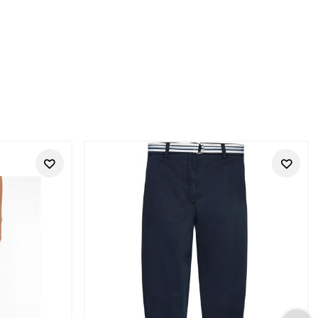
oks
te Street One Styles für Frauen, die im Alltag gut angezogen
, die frisch wirkt, bequem bleibt und sich immer wieder neu
looks mit. Die Styles eignen sich für Freizeit, Stadt, Büro-
st, die nicht zu streng, aber auch nicht beliebig wirken.