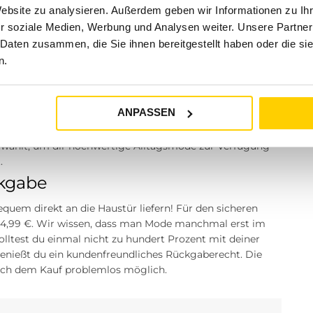
Website zu analysieren. Außerdem geben wir Informationen zu I
r soziale Medien, Werbung und Analysen weiter. Unsere Partner
? Besuche einen unserer Tara-M Stores in Dinslaken,
 Daten zusammen, die Sie ihnen bereitgestellt haben oder die s
sen, Marl oder Herten. Unsere Modeexperten vor Ort
n.
Tara-M
ANPASSEN
ten Mittelpunkt. Wir bieten dir nicht nur aktuelle
welt, die dich mit Qualität und erstklassigen Marken
sgewählt, um dir hochwertige Alltagsmode zur Verfügung
.
ckgabe
quem direkt an die Haustür liefern! Für den sicheren
e 4,99 €. Wir wissen, dass man Mode manchmal erst im
lltest du einmal nicht zu hundert Prozent mit deiner
 genießt du ein kundenfreundliches Rückgaberecht. Die
 nach dem Kauf problemlos möglich.