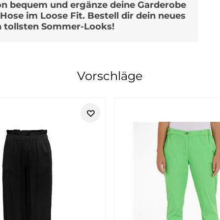
hön bequem und ergänze deine Garderobe
Hose im Loose Fit. Bestell dir dein neues
n tollsten Sommer-Looks!
menmode für vielseitige Lieblingslo
Vorschläge
d vielseitig kombinierbar ist. Bei Tara-M findest du ausgewähl
Marke passt besonders gut, wenn du feminine Casual-Mode suchst
 Accessoire:
Street One
bringt viele Bausteine für moderne Alltags
stark ist Street One, wenn du komplette Outfits aufbauen möchte