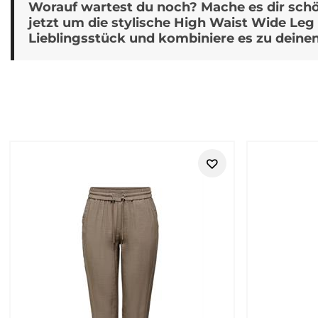
Worauf wartest du noch? Mache es dir sc
jetzt um die stylische High Waist Wide Leg 
Lieblingsstück und kombiniere es zu deine
Retouren
Street One bei Tara-M – moderne Da
Street One steht für Damenmode, die modern, unkompliziert un
sein möchten, ohne lange über ihr Outfit nachzudenken. Die 
stylen lässt.
Ob Jeans, Hose, Bluse, Shirt, Pullover, Jacke, Kleid, Rock oder
Casual, Reise, Wochenende und entspannte Anlässe. Besonders 
https://www.tara-m.de/retouren/
Moderne Lieblingslooks