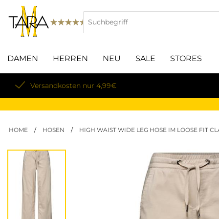
DAMEN
HERREN
NEU
SALE
STORES
Lieferung innerhalb von 3-5 Werktagen
HOME
/
HOSEN
/
HIGH WAIST WIDE LEG HOSE IM LOOSE FIT C