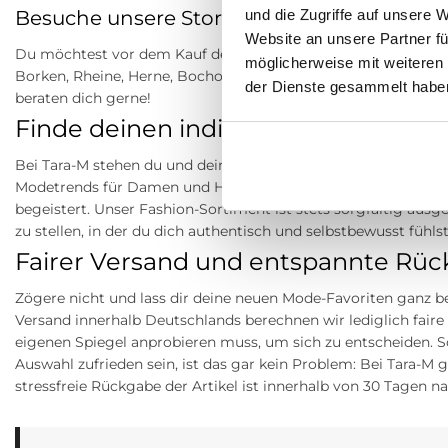
und die Zugriffe auf unsere 
Besuche unsere Stores
Website an unsere Partner fü
Du möchtest vor dem Kauf deine Lieblingsartikel anprobieren
möglicherweise mit weiteren
Borken, Rheine, Herne, Bocholt, Coesfeld, Datteln, Lüdinghau
der Dienste gesammelt habe
beraten dich gerne!
Finde deinen individuellen Stil mit 
Bei Tara-M stehen du und dein persönlicher Modestil im absolu
Modetrends für Damen und Herren, sondern auch eine Einkaufs
begeistert. Unser Fashion-Sortiment ist stets sorgfältig au
zu stellen, in der du dich authentisch und selbstbewusst fühlst
Fairer Versand und entspannte Rü
Zögere nicht und lass dir deine neuen Mode-Favoriten ganz be
Versand innerhalb Deutschlands berechnen wir lediglich fair
eigenen Spiegel anprobieren muss, um sich zu entscheiden. So
Auswahl zufrieden sein, ist das gar kein Problem: Bei Tara-M
stressfreie Rückgabe der Artikel ist innerhalb von 30 Tagen