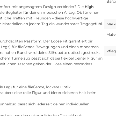
Barc
Komfort mit angesagtem Design verbindet? Die
High
ale Begleiter für deinen modischen Alltag. Ob für einen
liche Treffen mit Freunden – diese hochwertige
en Materialien an jedem Tag ein wunderbares Tragegefühl.
Mark
Mater
rchdachten Passform. Der Loose Fit garantiert dir
e Legs) für fließende Bewegungen und einen modernen,
Pfleg
rs hohen Bund, wird deine Silhouette optisch gestreckt
chem Tunnelzug passt sich dabei flexibel deiner Figur an,
 seitlichen Taschen geben der Hose einen besonders
 Leg) für eine fließende, lockere Optik.
aubert eine tolle Figur und bietet sicheren Halt beim
nnelzug passt sich jederzeit deinen individuellen
terstreichen den unkomplisierten Casual-Look.