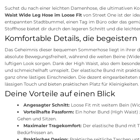
Suchst du nach einer leichten Damenhose, die ultimativen 
Waist Wide Leg Hose im Loose Fit
von Street One ist der ide
entspannten Stadtbummel, einen Tag im Büro oder das gemüt
Stoffhose bietet dir durch den legeren Schnitt und die leicht
Komfortable Details, die begeistern
Das Geheimnis dieser bequemen Sommerhose liegt in ihrer du
absolute Bewegungsfreiheit, während die weiten Beine (Wid
luftigen Look sorgen. Dank der High Waist, also dem besonde
und schmeichelhaft umspielt. Der elastische Bund mit praktis
ganz ohne lästiges Einschneiden. Die dezent eingearbeiteten
lässigen Touch und bieten praktischen Platz für Kleinigkeiten.
Deine Vorteile auf einen Blick
Angesagter Schnitt:
Loose Fit mit weitem Bein (Wide
Vorteilhafte Passform:
Ein hoher Bund (High Waist) z
Gehen und Sitzen.
Maximaler Tragekomfort:
Der elastische Bund mit Tu
Bedürfnissen an.
Praktisches Design:
Praktische seitliche Taschen un