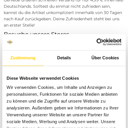
Deutschlands. Solltest du einmal nicht zufrieden sein,
kannst du die Artikel unkompliziert innerhalb von 30 Tagen
nach Kauf zurückgeben. Deine Zufriedenheit steht bei uns
an erster Stelle!
Besuche unsere Stores
Du möchtest vor dem Kauf deine Lieblingsartikel
anprobieren? Besuche einen unserer Tara-M Stores in
Dinslaken, Borken, Rheine, Herne, Bocholt, Coesfeld,
Zustimmung
Details
Über Cookies
Datteln, Lüdinghausen, Marl oder Herten. Unsere
Modeexperten vor Ort beraten dich gerne!
Tara-M steht für hochwertige Damenmode, die Stil und
Diese Webseite verwendet Cookies
Komfort perfekt vereint. Mit einer breiten Auswahl an
Wir verwenden Cookies, um Inhalte und Anzeigen zu
trendigen Kleidungsstücken bieten wir für jede Frau das
personalisieren, Funktionen für soziale Medien anbieten
passende Outfit. Unsere Leidenschaft für Mode spiegelt sich
zu können und die Zugriffe auf unsere Website zu
in jedem Detail unserer Kollektionen wider, sodass du stets
analysieren. Außerdem geben wir Informationen zu Ihrer
modisch und gut gekleidet bist.
Verwendung unserer Website an unsere Partner für
Bestelle jetzt die Damen Leder Kurzjacke "GWJollie" braun
soziale Medien, Werbung und Analysen weiter. Unsere
und erlebe die perfekte Kombination aus Stil, Qualität und