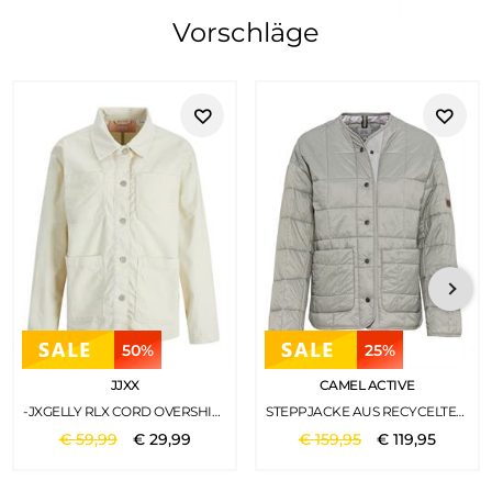
Vorschläge
50%
25%
JJXX
CAMEL ACTIVE
-JXGELLY RLX CORD OVERSHIRT SN BONE WHITE
STEPPJACKE AUS RECYCELTEM POLYESTER LIGHT SAGE
€
59
,
99
€
29
,
99
€
159
,
95
€
119
,
95