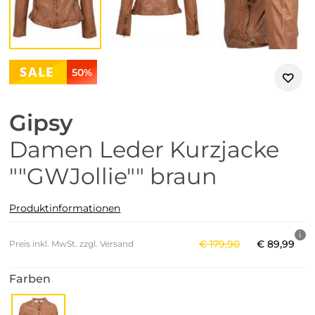
50%
Gipsy
Damen Leder Kurzjacke
""GWJollie"" braun
Produktinformationen
€
179
,
90
€
89
,
99
Preis inkl. MwSt. zzgl. Versand
Farben