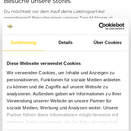
Besuche unsere Stores
Du möchtest vor dem Kauf deine Lieblingsartikel
anprobieren? Besuche einen unserer Tara-M Stores in
Dinslaken, Borken, Rheine, Herne, Bocholt, Coesfeld,
Datteln, Lüdinghausen, Marl oder Herten. Unsere
Modeexperten vor Ort beraten dich gerne!
Zustimmung
Details
Über Cookies
Über uns
Tara-M steht für moderne Mode, die Funktionalität und Stil
Diese Webseite verwendet Cookies
vereint. Wir bieten eine breite Auswahl an trendigen
Kleidungsstücken für Damen und Herren, die deinen
Wir verwenden Cookies, um Inhalte und Anzeigen zu
persönlichen Stil unterstreichen und dich in jeder Situation
personalisieren, Funktionen für soziale Medien anbieten
perfekt kleiden. Unser engagiertes Team legt großen Wert
zu können und die Zugriffe auf unsere Website zu
auf Qualität, Nachhaltigkeit und Kundenzufriedenheit, um
analysieren. Außerdem geben wir Informationen zu Ihrer
dir ein herausragendes Einkaufserlebnis zu bieten.
Verwendung unserer Website an unsere Partner für
Unsere Versand- und Rückgabebedingungen
soziale Medien, Werbung und Analysen weiter. Unsere
Partner führen diese Informationen möglicherweise mit
Wir liefern dein neues Lieblingsstück für nur 4,99 €
weiteren Daten zusammen, die Sie ihnen bereitgestellt
innerhalb Deutschlands direkt zu dir nach Hause. Solltest du
einmal nicht zufrieden sein, kannst du die Artikel innerhalb
haben oder die sie im Rahmen Ihrer Nutzung der Dienste