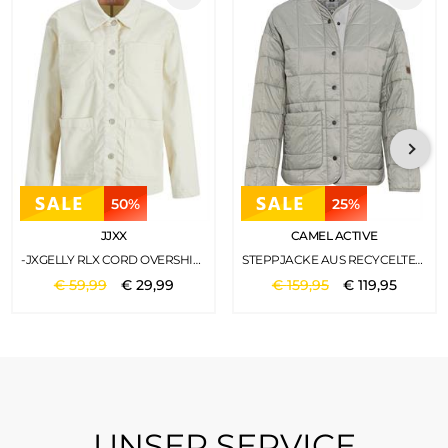
50%
25%
JJXX
CAMEL ACTIVE
-JXGELLY RLX CORD OVERSHIRT SN BONE WHITE
STEPPJACKE AUS RECYCELTEM POLYESTER LIGHT SAGE
€
59
,
99
€
29
,
99
€
159
,
95
€
119
,
95
UNSER SERVICE