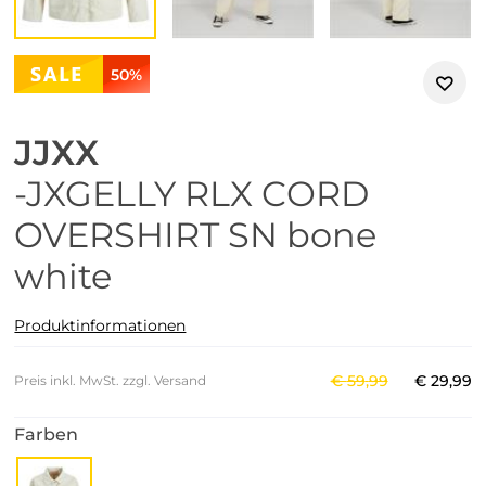
50%
JJXX
-JXGELLY RLX CORD
OVERSHIRT SN bone
white
Produktinformationen
€
59
,
99
€
29
,
99
Preis inkl. MwSt. zzgl. Versand
Farben