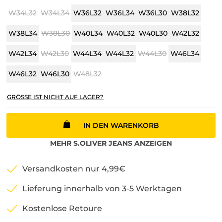
W34L32
W34L34
W36L32
W36L34
W36L30
W38L32
W38L34
W38L30
W40L34
W40L32
W40L30
W42L32
W42L34
W42L30
W44L34
W44L32
W44L30
W46L34
W46L32
W46L30
W48L32
GRÖSSE IST NICHT AUF LAGER?
IN DEN WARENKORB
MEHR
S.OLIVER
JEANS
ANZEIGEN
Versandkosten nur 4,99€
Lieferung innerhalb von 3-5 Werktagen
Kostenlose Retoure