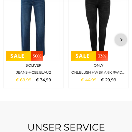
50%
33%
S.OLIVER
ONLY
JEANS-HOSE BLAU2
ONLBLUSH HW SK ANK RW DNM REA005 WASHED BLACK
€
69
,
99
€
34
,
99
€
44
,
99
€
29
,
99
UNSER SERVICE