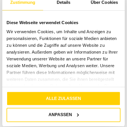
Bereit für dein neues
Zustimmung
Details
Über Cookies
Lieblingskleid?
Sichere dir jetzt dein PCDISSO SS O-NECK DRESS
Diese Webseite verwendet Cookies
JRS NOOS BC roseate spoonbill und erlebe den
Wir verwenden Cookies, um Inhalte und Anzeigen zu
Komfort eines echten Baumwollkleids. Du bist nur
personalisieren, Funktionen für soziale Medien anbieten
wenige Klicks davon entfernt, dein neues Alltags-
zu können und die Zugriffe auf unsere Website zu
und Sommerkleid zu tragen.
analysieren. Außerdem geben wir Informationen zu Ihrer
Besuche unsere Stores
Verwendung unserer Website an unsere Partner für
soziale Medien, Werbung und Analysen weiter. Unsere
Du möchtest vor dem Kauf deine Lieblingsartikel
Partner führen diese Informationen möglicherweise mit
anprobieren? Besuche einen unserer Tara-M Stores in
weiteren Daten zusammen, die Sie ihnen bereitgestellt
Dinslaken, Borken, Rheine, Herne, Bocholt, Coesfeld,
Datteln, Lüdinghausen, Marl oder Herten. Unsere
haben oder die sie im Rahmen Ihrer Nutzung der Dienste
Modeexperten vor Ort beraten dich gerne!
gesammelt haben.
ALLE ZULASSEN
Über Tara-M
Tara-M ist ein regionales Modeunternehmen mit Fokus auf
ANPASSEN
hochwertige Damenkleidung, individuelle Beratung und ein
angenehmes Einkaufserlebnis. Auf tara-m.de findest du