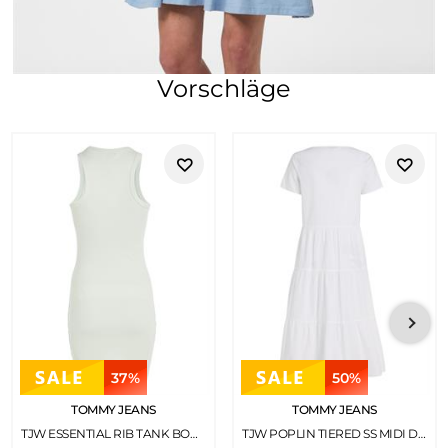
Vorschläge
37%
50%
TOMMY JEANS
TOMMY JEANS
TJW ESSENTIAL RIB TANK BODYCON MINTY
TJW POPLIN TIERED SS MIDI DRESS WHITE