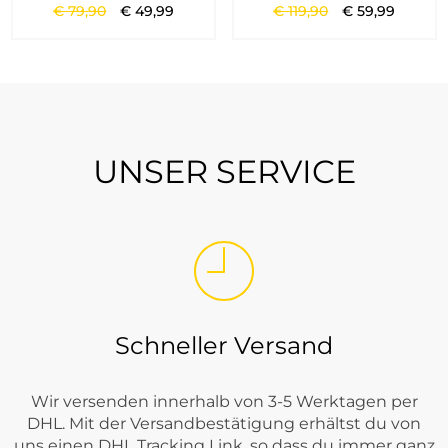
€
79
,
90
€
49
,
99
€
119
,
90
€
59
,
99
UNSER SERVICE
Schneller Versand
Wir versenden innerhalb von 3-5 Werktagen per
DHL. Mit der Versandbestätigung erhältst du von
uns einen DHL Tracking Link, so dass du immer ganz