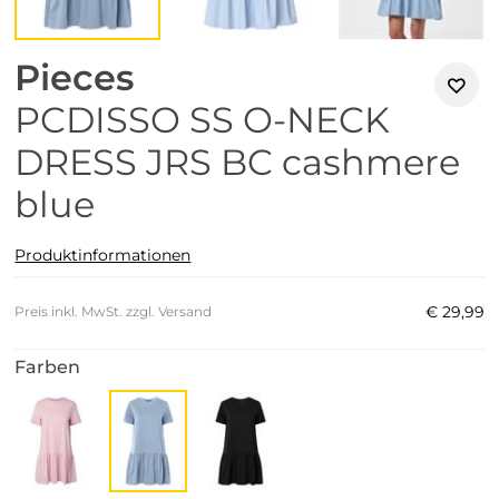
Pieces
PCDISSO SS O-NECK
DRESS JRS BC cashmere
blue
Produktinformationen
€
29
,
99
Preis inkl. MwSt. zzgl. Versand
Farben