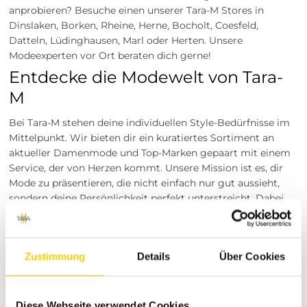
anprobieren? Besuche einen unserer Tara-M Stores in
Dinslaken, Borken, Rheine, Herne, Bocholt, Coesfeld,
Datteln, Lüdinghausen, Marl oder Herten. Unsere
Modeexperten vor Ort beraten dich gerne!
Entdecke die Modewelt von Tara-
M
Bei Tara-M stehen deine individuellen Style-Bedürfnisse im
Mittelpunkt. Wir bieten dir ein kuratiertes Sortiment an
aktueller Damenmode und Top-Marken gepaart mit einem
Service, der von Herzen kommt. Unsere Mission ist es, dir
Mode zu präsentieren, die nicht einfach nur gut aussieht,
sondern deine Persönlichkeit perfekt unterstreicht. Dabei
legen wir höchsten Wert auf erstklassige Qualität,
hundertprozentige Kundenzufriedenheit und ein wirklich
inspirierendes Shopping-Erlebnis.
Zustimmung
Details
Über Cookies
Shopping ohne Risiko: Deine
Garantien
Diese Webseite verwendet Cookies