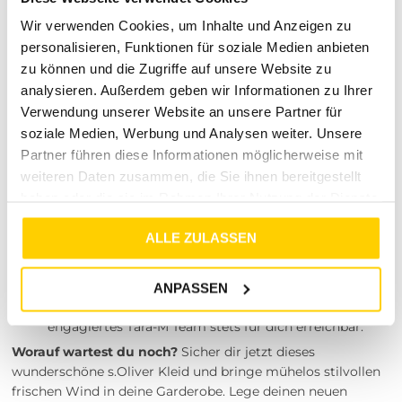
Ein entspanntes Einkaufserlebnis hört für uns nicht beim
Checkout auf. Wir möchten, dass du dich sicher und gut
Wir verwenden Cookies, um Inhalte und Anzeigen zu
aufgehoben fühlst. Deshalb garantieren wir dir absolute
personalisieren, Funktionen für soziale Medien anbieten
Transparenz und faire Konditionen bei deiner Bestellung:
zu können und die Zugriffe auf unsere Website zu
Günstiger und schneller Versand:
Wir liefern dir
analysieren. Außerdem geben wir Informationen zu Ihrer
deine neuen Fashion-Highlights für nur 4,99 €
Verwendung unserer Website an unsere Partner für
Versandkosten innerhalb Deutschlands schnell und
soziale Medien, Werbung und Analysen weiter. Unsere
zuverlässig direkt an die Haustür.
Partner führen diese Informationen möglicherweise mit
Entspannte Rückgabe:
Das bestellte Stück
weiteren Daten zusammen, die Sie ihnen bereitgestellt
entspricht doch nicht ganz deinen Erwartungen? Das
haben oder die sie im Rahmen Ihrer Nutzung der Dienste
ist gar kein Problem! Die Rückgabe der Artikel ist
gesammelt haben.
problemlos innerhalb von 30 Tagen nach Kauf
ALLE ZULASSEN
möglich.
Persönlicher Kundenservice:
Wir lassen dich nicht
allein. Solltest du Fragen zu deinem neuen Styling-
ANPASSEN
Wunder oder dem Versand haben, ist unser
engagiertes Tara-M Team stets für dich erreichbar.
Worauf wartest du noch?
Sicher dir jetzt dieses
wunderschöne s.Oliver Kleid und bringe mühelos stilvollen
frischen Wind in deine Garderobe. Lege deinen neuen