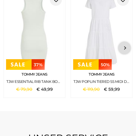
37%
50%
TOMMY JEANS
TOMMY JEANS
TJW ESSENTIAL RIB TANK BODYCON MINTY
TJW POPLIN TIERED SS MIDI DRESS WHITE
€
79
,
90
€
49
,
99
€
119
,
90
€
59
,
99