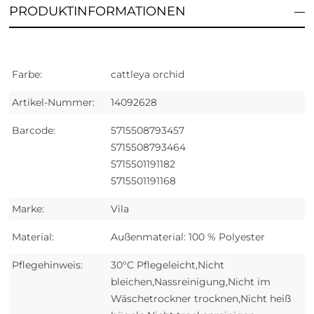
PRODUKTINFORMATIONEN
Farbe:
cattleya orchid
Artikel-Nummer:
14092628
Barcode:
5715508793457
5715508793464
5715501191182
5715501191168
Marke:
Vila
Material:
Außenmaterial: 100 % Polyester
Pflegehinweis:
30°C Pflegeleicht,Nicht
bleichen,Nassreinigung,Nicht im
Wäschetrockner trocknen,Nicht heiß