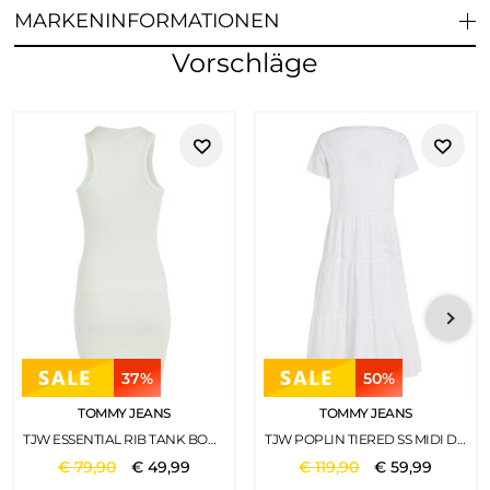
MARKENINFORMATIONEN
Vorschläge
37%
50%
TOMMY JEANS
TOMMY JEANS
TJW ESSENTIAL RIB TANK BODYCON MINTY
TJW POPLIN TIERED SS MIDI DRESS WHITE
€
79
,
90
€
49
,
99
€
119
,
90
€
59
,
99