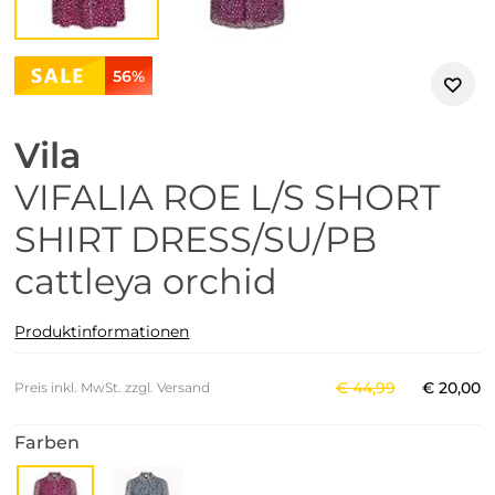
56%
Vila
VIFALIA ROE L/S SHORT
SHIRT DRESS/SU/PB
cattleya orchid
Produktinformationen
€
44
,
99
€
20
,
00
Preis inkl. MwSt. zzgl. Versand
Farben