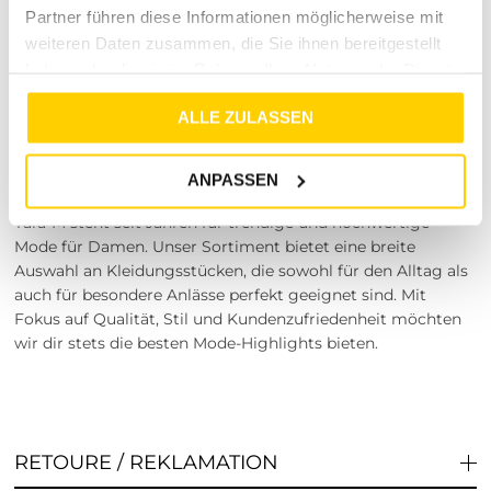
Partner führen diese Informationen möglicherweise mit
anpasst!
weiteren Daten zusammen, die Sie ihnen bereitgestellt
Besuche unsere Stores
haben oder die sie im Rahmen Ihrer Nutzung der Dienste
Du möchtest vor dem Kauf deine Lieblingsartikel
gesammelt haben.
ALLE ZULASSEN
anprobieren? Besuche einen unserer Stores in Dinslaken,
Borken, Rheine, Herne, Bocholt, Coesfeld, Datteln,
Lüdinghausen, Marl oder Herten. Unsere Modeexperten vor
ANPASSEN
Ort beraten dich gerne!
Tara-M steht seit Jahren für trendige und hochwertige
Mode für Damen. Unser Sortiment bietet eine breite
Auswahl an Kleidungsstücken, die sowohl für den Alltag als
auch für besondere Anlässe perfekt geeignet sind. Mit
Fokus auf Qualität, Stil und Kundenzufriedenheit möchten
wir dir stets die besten Mode-Highlights bieten.
RETOURE / REKLAMATION