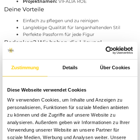
Projektnamen:
VIFALIA ROE
Deine Vorteile
Einfach zu pflegen und zu reinigen
Langlebige Qualität für langanhaltenden Stil
Perfekte Passform für jede Figur
Bedenken? Wir haben die Lösung!
Falls du dir unsicher bist, bieten wir eine 30-tägige
Rückgabemöglichkeit. Zudem steht unser Kundenservice
dir jederzeit zur Verfügung, um deine Fragen zu
Zustimmung
Details
Über Cookies
beantworten.
Garantien und Rückgaberecht
Diese Webseite verwendet Cookies
Genieße sorgenfreies Einkaufen mit unserem
Wir verwenden Cookies, um Inhalte und Anzeigen zu
Rückgaberecht. Du kannst die Artikel innerhalb von 30
personalisieren, Funktionen für soziale Medien anbieten
Tagen nach Kauf zurückgeben. Der Versand innerhalb
zu können und die Zugriffe auf unsere Website zu
Deutschlands kostet nur 4,99 €.
analysieren. Außerdem geben wir Informationen zu Ihrer
Warte nicht länger und erweitere deine Garderobe mit dem
Verwendung unserer Website an unsere Partner für
VIFALIA ROE L/S SHORT SHIRT DRESS. Klicke jetzt auf "In
soziale Medien, Werbung und Analysen weiter. Unsere
den Warenkorb" und erlebe Mode, die sich deinem Leben