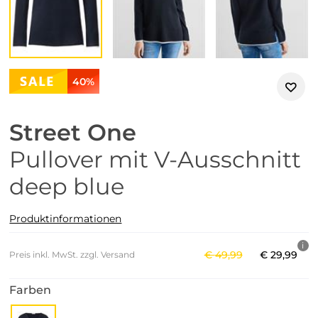
40%
Street One
Pullover mit V-Ausschnitt
deep blue
Produktinformationen
€
49
,
99
€
29
,
99
Preis inkl. MwSt. zzgl. Versand
Farben