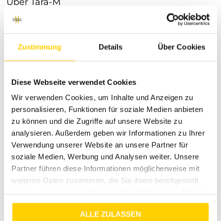
Über Tara-M
Tara-M steht für hochwertige Mode, die sich durch zeitloses
Design und erstklassige Verarbeitung auszeichnet. Unsere
Kollektionen sind sorgfältig ausgewählt, um dir stets die
Zustimmung
Details
Über Cookies
neuesten Trends und bewährte Klassiker zu bieten. Mit
einem starken Fokus auf Qualität und Kundenservice
möchten wir dir ein Einkaufserlebnis bieten, das Spaß
Diese Webseite verwendet Cookies
macht und zufriedenstellt.
Wir verwenden Cookies, um Inhalte und Anzeigen zu
Wir wissen, wie wichtig Flexibilität ist, deshalb bieten wir dir
personalisieren, Funktionen für soziale Medien anbieten
einen zuverlässigen Versand innerhalb Deutschlands für nur
4,99 €. Solltest du einmal nicht zufrieden sein, kannst du
zu können und die Zugriffe auf unsere Website zu
deine Artikel unkompliziert innerhalb von 30 Tagen nach
analysieren. Außerdem geben wir Informationen zu Ihrer
Kauf zurückgeben. Dein zufriedenstellendes
Verwendung unserer Website an unsere Partner für
Einkaufserlebnis liegt uns am Herzen!
soziale Medien, Werbung und Analysen weiter. Unsere
Entdecke jetzt unsere vielseitige Auswahl und finde deine
Partner führen diese Informationen möglicherweise mit
neuen Lieblingsstücke bei Tara-M!
weiteren Daten zusammen, die Sie ihnen bereitgestellt
haben oder die sie im Rahmen Ihrer Nutzung der Dienste
gesammelt haben.
ALLE ZULASSEN