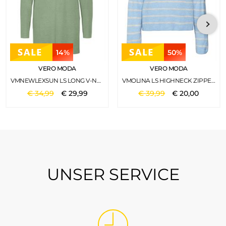
14%
50%
VERO MODA
VERO MODA
VMNEWLEXSUN LS LONG V-NECK PULLOVER NOOS RESEDA
VMOLINA LS HIGHNECK ZIPPER BLOUSE NOOS BLUE BELL
€
34
,
99
€
29
,
99
€
39
,
99
€
20
,
00
UNSER SERVICE