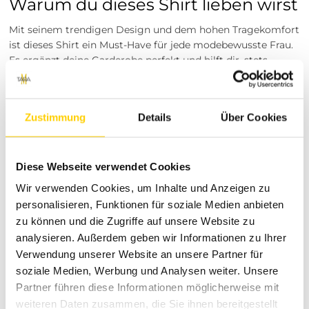
Warum du dieses Shirt lieben wirst
Mit seinem trendigen Design und dem hohen Tragekomfort
ist dieses Shirt ein Must-Have für jede modebewusste Frau.
Es ergänzt deine Garderobe perfekt und hilft dir, stets
stilvoll aufzutreten. Die hochwertige Verarbeitung und die
sorgfältig ausgewählten Materialien machen dieses Shirt zu
einem langlebigen Begleiter in deinem Alltag.
Zustimmung
Details
Über Cookies
Besuche unsere Stores
Du möchtest vor dem Kauf deine Lieblingsartikel
Diese Webseite verwendet Cookies
anprobieren? Besuche einen unserer Tara-M Stores in
Dinslaken, Borken, Rheine, Herne, Bocholt, Coesfeld,
Wir verwenden Cookies, um Inhalte und Anzeigen zu
Datteln, Lüdinghausen, Marl oder Herten. Unsere
personalisieren, Funktionen für soziale Medien anbieten
Modeexperten vor Ort beraten dich gerne!
zu können und die Zugriffe auf unsere Website zu
Über Street One
analysieren. Außerdem geben wir Informationen zu Ihrer
Verwendung unserer Website an unsere Partner für
Street One steht seit Jahren für trendige und hochwertige
soziale Medien, Werbung und Analysen weiter. Unsere
Mode für Damen. Mit einem breiten Sortiment an
Partner führen diese Informationen möglicherweise mit
stylischen Kleidungsstücken, die Komfort und Eleganz
weiteren Daten zusammen, die Sie ihnen bereitgestellt
vereinen, begeistert die Marke Frauen weltweit. Bei uns