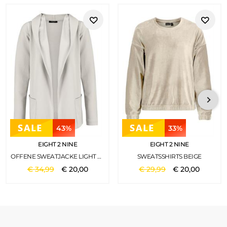
43%
33%
EIGHT 2 NINE
EIGHT 2 NINE
OFFENE SWEATJACKE LIGHT SAND
SWEATSSHIRTS BEIGE
€
34
,
99
€
20
,
00
€
29
,
99
€
20
,
00