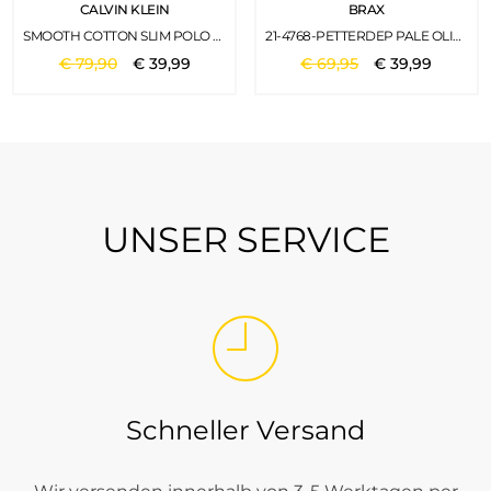
CALVIN KLEIN
BRAX
SMOOTH COTTON SLIM POLO QUIET GREEN
21-4768-PETTERDEP PALE OLIVE
€
79
,
90
€
39
,
99
€
69
,
95
€
39
,
99
UNSER SERVICE
Schneller Versand