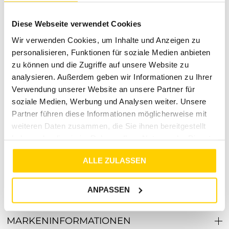
Datteln, Lüdinghausen, Marl oder Herten. Unsere
Modeexperten vor Ort beraten dich gerne!
Diese Webseite verwendet Cookies
Über Tara-M
Wir verwenden Cookies, um Inhalte und Anzeigen zu
Tara-M steht für hochwertige Mode, die Stil und Komfort
personalisieren, Funktionen für soziale Medien anbieten
vereint. Unsere Kollektionen sind sorgfältig ausgewählt, um
zu können und die Zugriffe auf unsere Website zu
dir stets die neuesten Trends und zeitlose Klassiker zu
analysieren. Außerdem geben wir Informationen zu Ihrer
bieten. Mit einem starken Fokus auf Qualität und
Verwendung unserer Website an unsere Partner für
Kundenzufriedenheit möchten wir dir ein Einkaufserlebnis
soziale Medien, Werbung und Analysen weiter. Unsere
bieten, das begeistert. Entdecke die Vielfalt von Tara-M und
Partner führen diese Informationen möglicherweise mit
finde deine neuen Lieblingsstücke!
weiteren Daten zusammen, die Sie ihnen bereitgestellt
Bestelle jetzt dein SMOOTH COTTON SLIM POLO und erlebe
haben oder die sie im Rahmen Ihrer Nutzung der Dienste
unvergleichlichen Tragekomfort und Stil!
gesammelt haben.
ALLE ZULASSEN
ANPASSEN
RETOURE / REKLAMATION
MARKENINFORMATIONEN