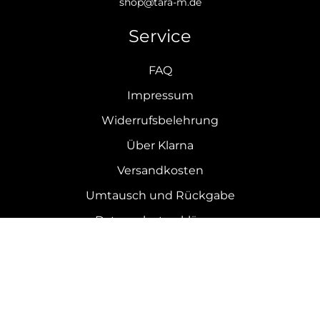
shop@tara-m.de
Service
FAQ
Impressum
Widerrufsbelehrung
Über Klarna
Versandkosten
Umtausch und Rückgabe
Datenschutzerklärung
AGB
Tara-M
€
39
,
99
SMOOTH COTTON SLIM POLO quiet green
Newsletter