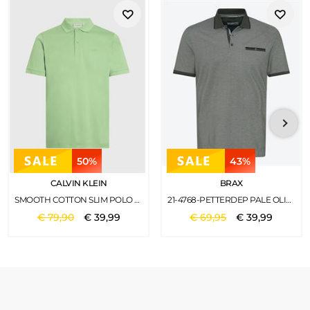
50%
43%
CALVIN KLEIN
BRAX
SMOOTH COTTON SLIM POLO QUIET GREEN
21-4768-PETTERDEP PALE OLIVE
€
79
,
90
€
39
,
99
€
69
,
95
€
39
,
99