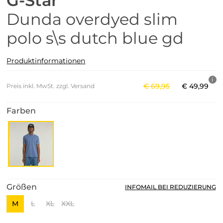
G-Star
Dunda overdyed slim
polo s\s dutch blue gd
Produktinformationen
€
69
,
95
€
49
,
99
Preis inkl. MwSt. zzgl. Versand
Farben
Größen
INFOMAIL BEI REDUZIERUNG
M
L
XL
XXL