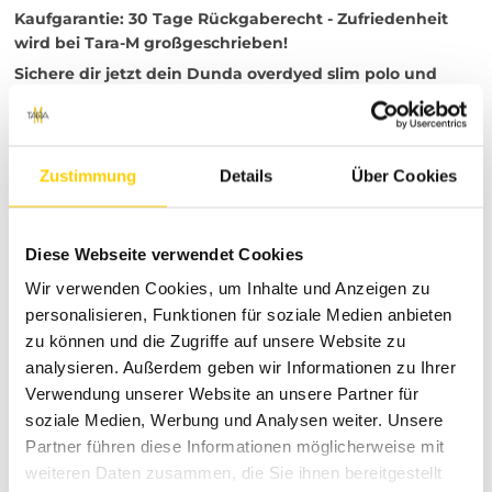
Kaufgarantie: 30 Tage Rückgaberecht - Zufriedenheit
wird bei Tara-M großgeschrieben!
Sichere dir jetzt dein Dunda overdyed slim polo und
erlebe höchsten Tragekomfort!
Bei Tara-M findest du eine vielfältige Auswahl an
hochwertigen Marken und trendigen Modeartikeln. Unser
Zustimmung
Details
Über Cookies
Angebot richtet sich an modebewusste Kunden, die Wert
auf Qualität, Stil und individuellen Ausdruck legen.
Entdecke unsere Kollektionen und profitiere von unserem
erstklassigen Kundenservice.
Diese Webseite verwendet Cookies
Wir verwenden Cookies, um Inhalte und Anzeigen zu
personalisieren, Funktionen für soziale Medien anbieten
zu können und die Zugriffe auf unsere Website zu
RETOURE / REKLAMATION
analysieren. Außerdem geben wir Informationen zu Ihrer
Verwendung unserer Website an unsere Partner für
MARKENINFORMATIONEN
soziale Medien, Werbung und Analysen weiter. Unsere
Partner führen diese Informationen möglicherweise mit
weiteren Daten zusammen, die Sie ihnen bereitgestellt