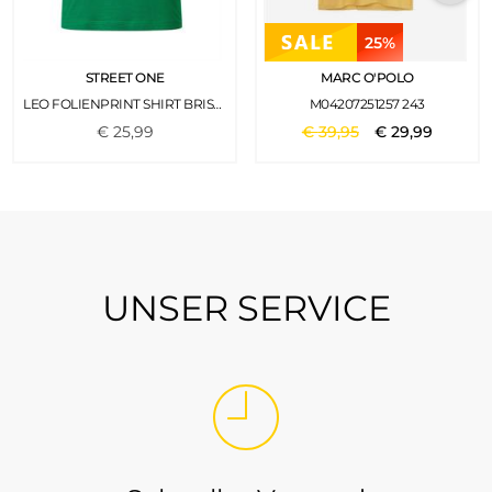
25%
STREET ONE
MARC O'POLO
LEO FOLIENPRINT SHIRT BRISK GREEN
M04207251257 243
€
25
,
99
€
39
,
95
€
29
,
99
UNSER SERVICE