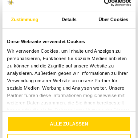
anprobieren? Besuche einen unserer Tara-M Stores in
Dinslaken, Borken, Rheine, Herne, Bocholt, Coesfeld,
Datteln, Lüdinghausen, Marl oder Herten. Unsere
Zustimmung
Details
Über Cookies
Modeexperten vor Ort beraten dich gerne!
Über die Marke Street One
Diese Webseite verwendet Cookies
Street One steht für moderne Damenmode, die Stil und
Komfort harmonisch verbindet. Mit einer breiten Palette an
Wir verwenden Cookies, um Inhalte und Anzeigen zu
trendigen und zeitlosen Kleidungsstücken möchten wir dir
personalisieren, Funktionen für soziale Medien anbieten
helfen, deinen individuellen Look zu kreieren und dich in
zu können und die Zugriffe auf unsere Website zu
jeder Situation wohlzufühlen. Qualität und
analysieren. Außerdem geben wir Informationen zu Ihrer
Kundenzufriedenheit sind die Grundpfeiler unserer Marke.
Verwendung unserer Website an unsere Partner für
Bestelle jetzt dein Shirt im Tunika-Look deepwater blue und
soziale Medien, Werbung und Analysen weiter. Unsere
erlebe modischen Komfort auf höchstem Niveau!
Partner führen diese Informationen möglicherweise mit
weiteren Daten zusammen, die Sie ihnen bereitgestellt
haben oder die sie im Rahmen Ihrer Nutzung der Dienste
gesammelt haben.
ALLE ZULASSEN
RETOURE / REKLAMATION