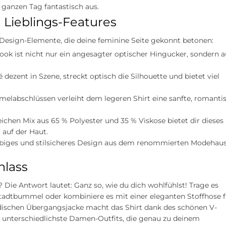
 ganzen Tag fantastisch aus.
n Lieblings-Features
Design-Elemente, die deine feminine Seite gekonnt betonen:
Look ist nicht nur ein angesagter optischer Hingucker, sondern 
 dezent in Szene, streckt optisch die Silhouette und bietet viel
rmelabschlüssen verleiht dem legeren Shirt eine sanfte, romanti
chen Mix aus 65 % Polyester und 35 % Viskose bietet dir dieses
 auf der Haut.
lebiges und stilsicheres Design aus dem renommierten Modehau
nlass
Die Antwort lautet: Ganz so, wie du dich wohlfühlst! Trage es
Stadtbummel oder kombiniere es mit einer eleganten Stoffhose f
dischen Übergangsjacke macht das Shirt dank des schönen V-
s unterschiedlichste Damen-Outfits, die genau zu deinem