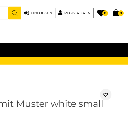
EINLOGGEN
REGISTRIEREN
0
0
 mit Muster white small