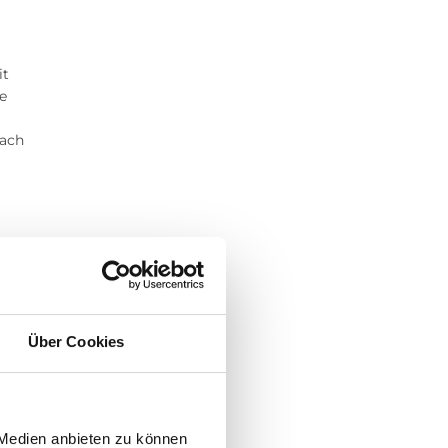
it
e
fach
Über Cookies
nd
nd
 Medien anbieten zu können