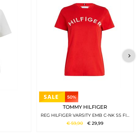
flexibel an unterschiedliche Lebenssituationen anpasst. Die
ls auch in der Freizeit überzeugt.
en. Die Kollektionen zeichnen sich durch moderne Schnitte,
nweg miteinander kombinieren lassen und eine vielseitige
50%
TOMMY HILFIGER
REG HILFIGER VARSITY EMB C-NK SS FIREWORKS
€
59
,
90
€
29
,
99
terpretiert aktuelle Trends auf eine alltagstaugliche Weise