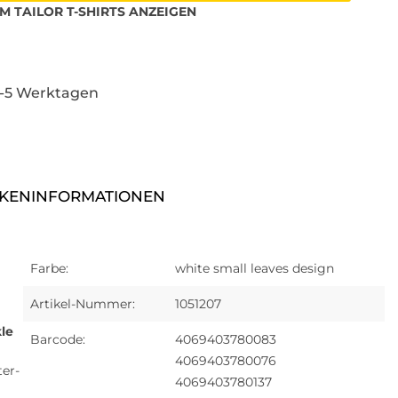
M TAILOR
T-SHIRTS
ANZEIGEN
3-5 Werktagen
KENINFORMATIONEN
Farbe:
white small leaves design
Artikel-Nummer:
1051207
kle
Barcode:
4069403780083
4069403780076
ter-
4069403780137