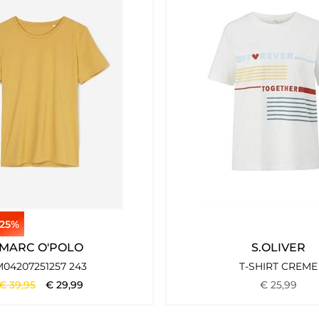
Frauen und Männer, die eine moderne Garderobe suchen, die sich 
Alltagstauglichkeit und schaffen Kleidung, die sowohl im Büro a
eiden möchten, ohne auf Komfort oder Vielseitigkeit zu verzicht
urch entstehen Kleidungsstücke, die sich über viele Saisons hi
25%
MARC O'POLO
S.OLIVER
M04207251257 243
T-SHIRT CREME
€
39
,
95
€
29
,
99
€
25
,
99
panntem Casual-Stil und hochwertiger Verarbeitung. Die Marke in
Moden zu folgen.