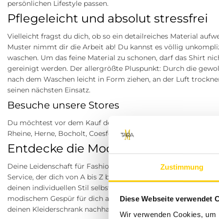
persönlichen Lifestyle passen.
Pflegeleicht und absolut stressfrei
Vielleicht fragst du dich, ob so ein detailreiches Material aufw
Muster nimmt dir die Arbeit ab! Du kannst es völlig unkompl
waschen. Um das feine Material zu schonen, darf das Shirt ni
gereinigt werden. Der allergrößte Pluspunkt: Durch die gewollt
nach dem Waschen leicht in Form ziehen, an der Luft trocknen 
seinen nächsten Einsatz.
Besuche unsere Stores
Du möchtest vor dem Kauf deine Lieblingsartikel anprobieren
Rheine, Herne, Bocholt, Coesfeld, Datteln, Lüdinghausen, Mar
Entdecke die Modewelt von Tara-M
Deine Leidenschaft für Fashion ist auch unsere! Bei Tara-M st
Zustimmung
Service, der dich von A bis Z begeistern wird. Wir wissen, wi
deinen individuellen Stil selbstbewusst nach außen tragen kan
modischem Gespür für dich aus. Unser Ziel ist es, dir nicht n
Diese Webseite verwendet 
deinen Kleiderschrank nachhaltig bereichern.
Wir verwenden Cookies, um I