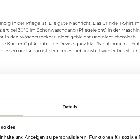
endig in der Pflege ist. Die gute Nachricht: Das Crinkle T-Shirt m
iziert bei 30°C im Schonwaschgang (Pflegeleicht) in der Maschin
cht in den Wäschetrockner, nicht gebleicht und nicht chemisch
e Knitter-Optik lautet die Devise ganz klar "Nicht bügeln!". Ein
lassen und schon ist dein neues Lieblingsteil wieder bereit für
? Besuche einen unserer Tara-M Stores in Dinslaken, Borken,
l oder Herten. Unsere Modeexperten vor Ort beraten dich gerne!
ehen wir für aktuelle Trends, hochwertige Bekleidung und einen
Details
e wichtig es ist, dass du dich in deiner Mode rundum wohlfühlst u
nst. Deshalb wählen wir all unsere Kollektionen mit viel Liebe u
ur einfach Kleidung zu bieten, sondern echte Wohlfühlstücke, die
Cookies
nhalte und Anzeigen zu personalisieren, Funktionen für soziale