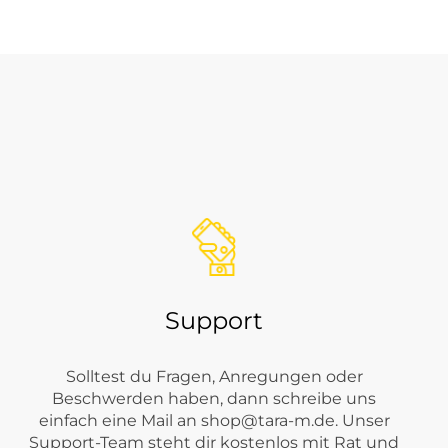
erfüllt genau diesen Anspruch. Viele unserer Kundinnen und
situationen überzeugt. Genau dafür steht Tom Tailor seit
ihre Garderobe Saison für Saison um weitere Lieblingsstücke.
Support
.
Solltest du Fragen, Anregungen oder
Beschwerden haben, dann schreibe uns
einfach eine Mail an
shop@tara-m.de
. Unser
Support-Team steht dir kostenlos mit Rat und