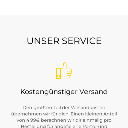
hren
UNSER SERVICE
Komfort und modernes Design miteinander verbinden. Tom Tailor 
ässt, angenehm zu tragen ist und in unterschiedlichsten Alltags
, einem Shirt oder einem Pullover von Tom Tailor und ergänzen 
Kostengünstiger Versand
en die Marke zu einem festen Bestandteil vieler Kleiderschränke
Den größten Teil der Versandkosten
übernehmen wir für dich. Einen kleinen Anteil
von 4,99€ berechnen wir dir einmalig pro
Bestellung für angefallene Porto- und