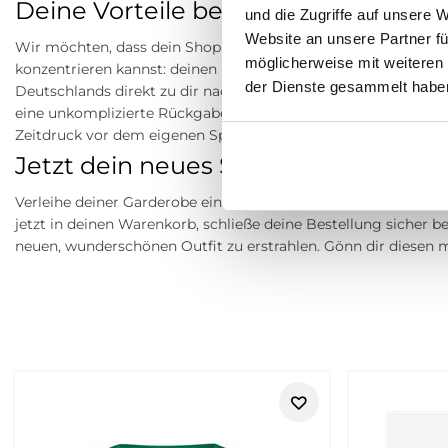
Deine Vorteile bei uns: Bequemer 
und die Zugriffe auf unsere 
Website an unsere Partner fü
Wir möchten, dass dein Shopping-Erlebnis bei Tara-M so ents
möglicherweise mit weiteren
konzentrieren kannst: deinen neuen Look! Darum versenden wir
der Dienste gesammelt habe
Deutschlands direkt zu dir nach Hause. Du machst dir Sorgen
eine unkomplizierte Rückgabe innerhalb von 30 Tagen nach de
Zeitdruck vor dem eigenen Spiegel anprobieren.
Jetzt dein neues Sommer-Must-Have
Verleihe deiner Garderobe ein stilvolles Update und entscheide
jetzt in deinen Warenkorb, schließe deine Bestellung sicher b
neuen, wunderschönen Outfit zu erstrahlen. Gönn dir diesen
Retouren
Tom Tailor – moderne Mode für Dame
Tom Tailor steht für moderne Casual-Mode, die Alltag, Freizei
Damen und Herren, die Wert auf Komfort, Qualität und zeitlose 
unkompliziert kombinieren lassen und jeden Tag zuverlässig b