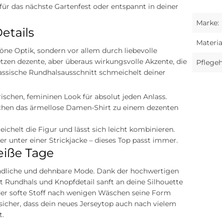
 für das nächste Gartenfest oder entspannt in deiner
Marke:
etails
Materia
ne Optik, sondern vor allem durch liebevolle
etzen dezente, aber überaus wirkungsvolle Akzente, die
Pflegeh
lassische Rundhalsausschnitt schmeichelt deiner
frischen, femininen Look für absolut jeden Anlass.
hen das ärmellose Damen-Shirt zu einem dezenten
helt die Figur und lässt sich leicht kombinieren.
r unter einer Strickjacke – dieses Top passt immer.
eiße Tage
undliche und dehnbare Mode. Dank der hochwertigen
t Rundhals und Knopfdetail sanft an deine Silhouette
 der softe Stoff nach wenigen Wäschen seine Form
 sicher, dass dein neues Jerseytop auch nach vielem
t.