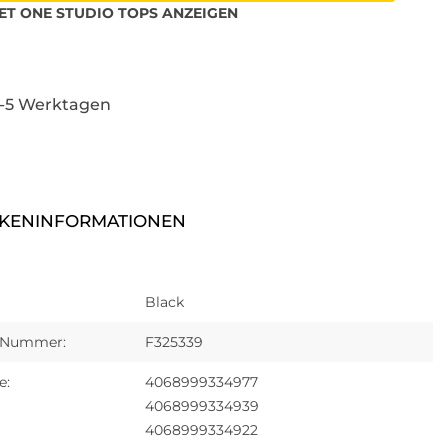
ET ONE STUDIO
TOPS
ANZEIGEN
3-5 Werktagen
KENINFORMATIONEN
Black
l-Nummer:
F325339
e:
4068999334977
4068999334939
4068999334922