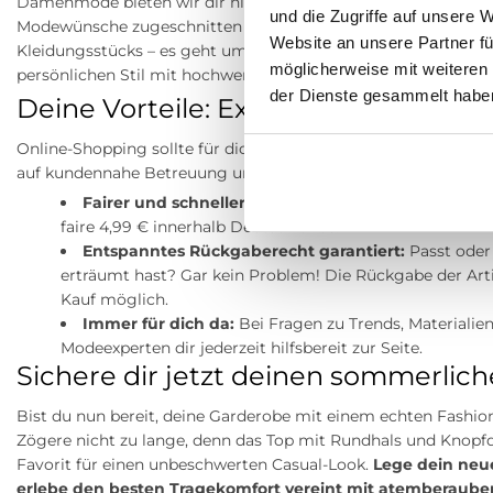
Damenmode bieten wir dir nicht nur stylische Highlights, son
und die Zugriffe auf unsere 
Modewünsche zugeschnitten ist. Wir wissen genau, dass Shopp
Website an unsere Partner fü
Kleidungsstücks – es geht um pure Inspiration, um das Wohl
möglicherweise mit weiteren
persönlichen Stil mit hochwertigen Marken selbstbewusst au
der Dienste gesammelt habe
Deine Vorteile: Exzellenter Service
Online-Shopping sollte für dich stressfrei, sicher und vor al
auf kundennahe Betreuung und faire Bedingungen für deine
Fairer und schneller Versand:
Wir bereiten deine Be
faire 4,99 € innerhalb Deutschlands.
Entspanntes Rückgaberecht garantiert:
Passt oder 
erträumt hast? Gar kein Problem! Die Rückgabe der Arti
Kauf möglich.
Immer für dich da:
Bei Fragen zu Trends, Materialien
Modeexperten dir jederzeit hilfsbereit zur Seite.
Sichere dir jetzt deinen sommerlich
Bist du nun bereit, deine Garderobe mit einem echten Fashion
Zögere nicht zu lange, denn das Top mit Rundhals und Knopfdet
Favorit für einen unbeschwerten Casual-Look.
Lege dein neue
erlebe den besten Tragekomfort vereint mit atemberaube