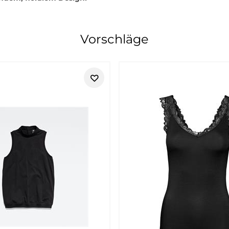
derne Damenmode mit klarer, femini
Vorschläge
ausdrucksstärker und bewusster wirkt, ohne kompliziert zu sein
ugliche Kombinationen mögen. Die Linie passt besonders gut, wen
tierter und modischer. Die Styles lassen sich gut in den Allta
igere Farben oder feminine Details. So entstehen Looks für Stadt
und zeitgemäß wirken sollen. Besonders gut funktionieren Kombin