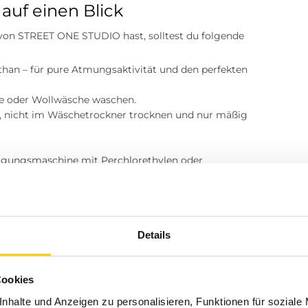
auf einen Blick
von STREET ONE STUDIO hast, solltest du folgende
han – für pure Atmungsaktivität und den perfekten
he oder Wollwäsche waschen.
lt, nicht im Wäschetrockner trocknen und nur mäßig
igungsmaschine mit Perchlorethylen oder
? Besuche einen unserer Tara-M Stores in Dinslaken,
sen, Marl oder Herten. Unsere Modeexperten vor Ort
Details
ders macht
Cookies
ger Ansprechpartner für trendige und hochwertige
nhalte und Anzeigen zu personalisieren, Funktionen für soziale