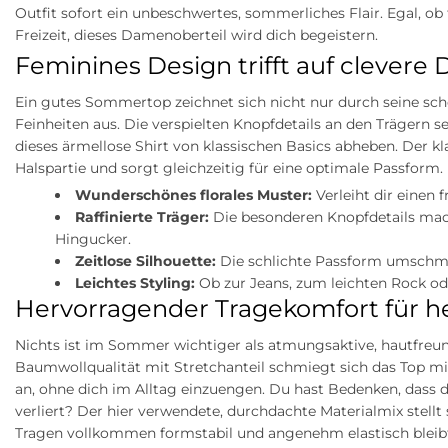
Outfit sofort ein unbeschwertes, sommerliches Flair. Egal, ob
Freizeit, dieses Damenoberteil wird dich begeistern.
Feminines Design trifft auf clevere D
Ein gutes Sommertop zeichnet sich nicht nur durch seine schö
Feinheiten aus. Die verspielten Knopfdetails an den Trägern s
dieses ärmellose Shirt von klassischen Basics abheben. Der k
Halspartie und sorgt gleichzeitig für eine optimale Passform.
Wunderschönes florales Muster:
Verleiht dir einen 
Raffinierte Träger:
Die besonderen Knopfdetails mac
Hingucker.
Zeitlose Silhouette:
Die schlichte Passform umschmeic
Leichtes Styling:
Ob zur Jeans, zum leichten Rock ode
Hervorragender Tragekomfort für h
Nichts ist im Sommer wichtiger als atmungsaktive, hautfre
Baumwollqualität mit Stretchanteil schmiegt sich das Top mi
an, ohne dich im Alltag einzuengen. Du hast Bedenken, dass
verliert? Der hier verwendete, durchdachte Materialmix stellt
Tragen vollkommen formstabil und angenehm elastisch bleib