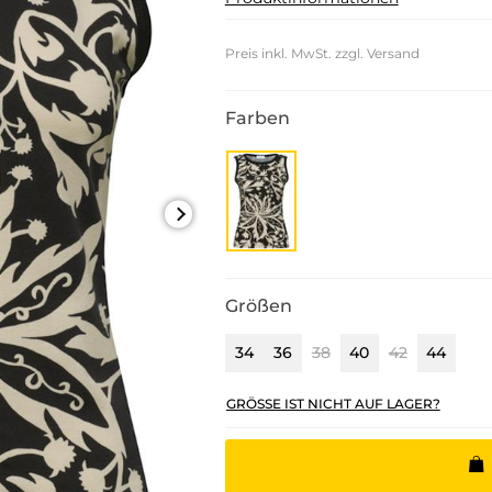
Preis inkl. MwSt. zzgl. Versand
Farben
Größen
34
36
38
40
42
44
GRÖSSE IST NICHT AUF LAGER?