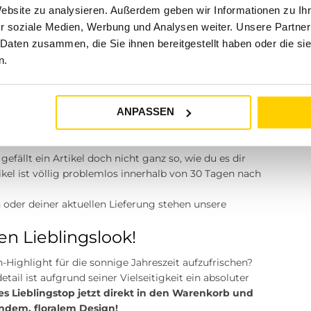
dern auch eine Einkaufserfahrung, die genau auf deine
Website zu analysieren. Außerdem geben wir Informationen zu I
ing weit mehr ist als nur der bloße Erwerb eines
r soziale Medien, Werbung und Analysen weiter. Unsere Partner
fühlen im eigenen Körper und darum, deinen ganz
 Daten zusammen, die Sie ihnen bereitgestellt haben oder die s
szudrücken.
n.
 und maximale Transparenz
lem komfortabel ablaufen. Deshalb legen wir großen Wert
n rundum gelungenen Einkauf:
ANPASSEN
stellung sofort vor. Die Versandkosten betragen dabei
gefällt ein Artikel doch nicht ganz so, wie du es dir
kel ist völlig problemlos innerhalb von 30 Tagen nach
 oder deiner aktuellen Lieferung stehen unsere
en Lieblingslook!
-Highlight für die sonnige Jahreszeit aufzufrischen?
ail ist aufgrund seiner Vielseitigkeit ein absoluter
s Lieblingstop jetzt direkt in den Warenkorb und
ndem, floralem Design!