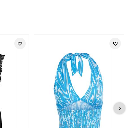
ner Wirkung
. Bei Tara-M findest du ausgewählte Street One Studio Styles
n dein Look stilvoll, gepflegt und trotzdem entspannt wirken
g integrieren, geben dem Outfit aber mehr Richtung – zum
, Büro-Casual, Freizeit, Reise und gepflegte
ationen aus
Blusen
,
Shirts
,
Hosen
,
Jeans
und leichten Jacken.