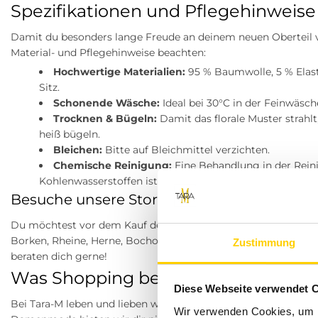
Spezifikationen und Pflegehinweise 
Damit du besonders lange Freude an deinem neuen Oberteil 
Material- und Pflegehinweise beachten:
Hochwertige Materialien:
95 % Baumwolle, 5 % Elast
Sitz.
Schonende Wäsche:
Ideal bei 30°C in der Feinwäsc
Trocknen & Bügeln:
Damit das florale Muster strah
heiß bügeln.
Bleichen:
Bitte auf Bleichmittel verzichten.
Chemische Reinigung:
Eine Behandlung in der Rein
Kohlenwasserstoffen ist möglich.
Besuche unsere Stores
Du möchtest vor dem Kauf deine Lieblingsartikel anprobieren
Borken, Rheine, Herne, Bocholt, Coesfeld, Datteln, Lüdinghau
Zustimmung
beraten dich gerne!
Was Shopping bei Tara-M so beson
Diese Webseite verwendet 
Bei Tara-M leben und lieben wir Fashion. Als dein zuverlässi
Wir verwenden Cookies, um I