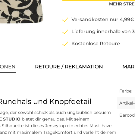
MEHR
STRE
Versandkosten nur 4,99€
Lieferung innerhalb von 
Kostenlose Retoure
IONEN
RETOURE / REKLAMATION
MAR
Farbe:
 Rundhals und Knopfdetail
Artike
ge, der sowohl schick als auch unglaublich bequem
Barcod
E STUDIO
bietet dir genau das. Mit seinem
 Silhouette ist dieses Jerseytop ein echtes Must-have
leganz mit maximalem Tragekomfort und verleiht deinem