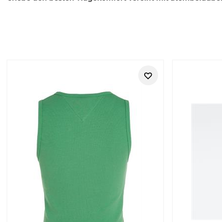
Retouren
Street One Studio bei Tara-M – mo
Street One Studio steht für Damenmode, die moderner, etwas 
für Frauen, die klare Outfits, feminine Details und alltagsta
soll.
Im Vergleich zu
Street One
wirkt
Street One Studio
etwas kura
Beispiel über moderne Silhouetten, besondere Materialien, ruh
Alltagsmomente.
https://www.tara-m.de/retouren/
Feminin und modern
Street One Studio eignet sich für Looks, die klar, weiblich 