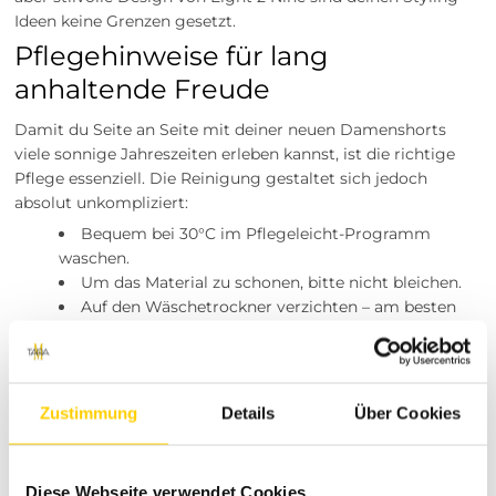
Ideen keine Grenzen gesetzt.
Pflegehinweise für lang
anhaltende Freude
Damit du Seite an Seite mit deiner neuen Damenshorts
viele sonnige Jahreszeiten erleben kannst, ist die richtige
Pflege essenziell. Die Reinigung gestaltet sich jedoch
absolut unkompliziert:
Bequem bei 30°C im Pflegeleicht-Programm
waschen.
Um das Material zu schonen, bitte nicht bleichen.
Auf den Wäschetrockner verzichten – am besten
liegend oder hängend an der Luft trocknen lassen.
Nicht heiß bügeln.
Eine chemische Trockenreinigung ist nicht
notwendig.
Zustimmung
Details
Über Cookies
Besuche unsere Stores
Du möchtest vor dem Kauf deine Lieblingsartikel
Diese Webseite verwendet Cookies