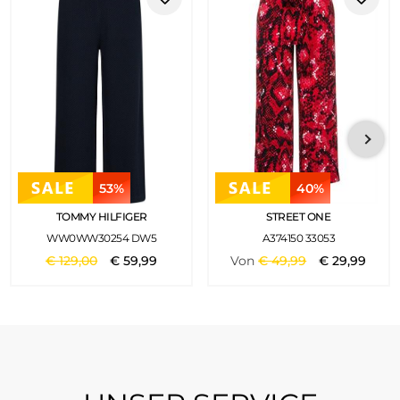
53%
40%
TOMMY HILFIGER
STREET ONE
WW0WW30254 DW5
A374150 33053
€
129
,
00
€
59
,
99
Von
€
49
,
99
€
29
,
99