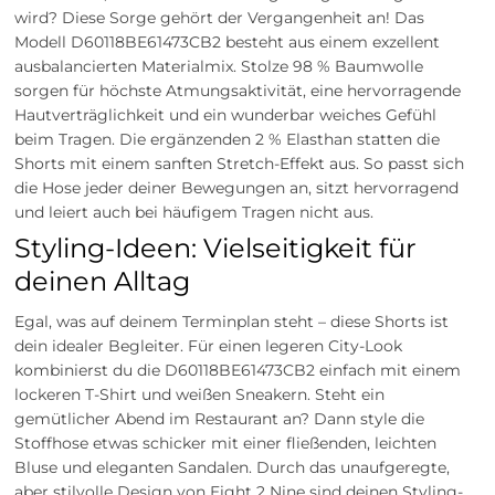
wird? Diese Sorge gehört der Vergangenheit an! Das
Modell D60118BE61473CB2 besteht aus einem exzellent
ausbalancierten Materialmix. Stolze 98 % Baumwolle
sorgen für höchste Atmungsaktivität, eine hervorragende
Hautverträglichkeit und ein wunderbar weiches Gefühl
beim Tragen. Die ergänzenden 2 % Elasthan statten die
Shorts mit einem sanften Stretch-Effekt aus. So passt sich
die Hose jeder deiner Bewegungen an, sitzt hervorragend
und leiert auch bei häufigem Tragen nicht aus.
Styling-Ideen: Vielseitigkeit für
deinen Alltag
Egal, was auf deinem Terminplan steht – diese Shorts ist
dein idealer Begleiter. Für einen legeren City-Look
kombinierst du die D60118BE61473CB2 einfach mit einem
lockeren T-Shirt und weißen Sneakern. Steht ein
gemütlicher Abend im Restaurant an? Dann style die
Stoffhose etwas schicker mit einer fließenden, leichten
Bluse und eleganten Sandalen. Durch das unaufgeregte,
aber stilvolle Design von Eight 2 Nine sind deinen Styling-