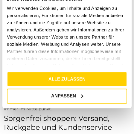
anprobieren? Besuche einen unserer Tara-M Stores in
Dinslaken, Borken, Rheine, Herne, Bocholt, Coesfeld,
Wir verwenden Cookies, um Inhalte und Anzeigen zu
Datteln, Lüdinghausen, Marl oder Herten. Unsere
personalisieren, Funktionen für soziale Medien anbieten
Modeexperten vor Ort beraten dich gerne!
zu können und die Zugriffe auf unsere Website zu
Wer steckt hinter Tara-M? Deine
analysieren. Außerdem geben wir Informationen zu Ihrer
Verwendung unserer Website an unsere Partner für
Experten für angesagte Fashion
soziale Medien, Werbung und Analysen weiter. Unsere
Als dein verlässlicher Partner in Sachen Mode steht Tara-M
Partner führen diese Informationen möglicherweise mit
für Leidenschaft, Stil und exzellenten Kundenservice, der
weiteren Daten zusammen, die Sie ihnen bereitgestellt
von Herzen kommt. Wir bieten dir sorgfältig ausgewählte
haben oder die sie im Rahmen Ihrer Nutzung der Dienste
Kollektionen von absoluten Top-Marken, die deine
gesammelt haben.
Persönlichkeit und deinen individuellen Look optimal
ALLE ZULASSEN
unterstreichen. Unser Anspruch ist es, dir nicht einfach nur
ein Kleidungsstück zu liefern, sondern ein echtes
Lebensgefühl direkt in deinen Kleiderschrank zu bringen.
ANPASSEN
Bei Tara-M stehst du und dein individueller Geschmack
immer im Mittelpunkt.
Sorgenfrei shoppen: Versand,
Rückgabe und Kundenservice