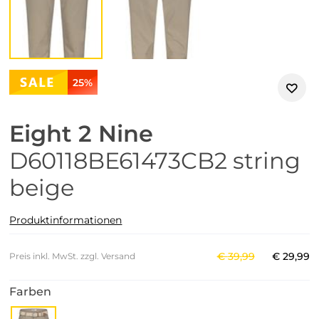
25%
Eight 2 Nine
D60118BE61473CB2 string
beige
Produktinformationen
€
39
,
99
€
29
,
99
Preis inkl. MwSt. zzgl. Versand
Farben