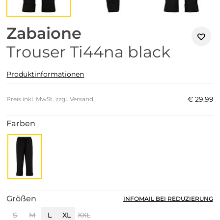
Zabaione
Trouser Ti44na black
Produktinformationen
€
29
,
99
Preis inkl. MwSt. zzgl. Versand
Farben
Größen
INFOMAIL BEI REDUZIERUNG
S
M
L
XL
XXL