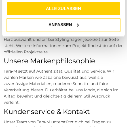
gesammelt haben.
Das Projekt Tara‑M steht für persönliche Beratung, lokale
ALLE ZULASSEN
Präsenz und ein kuratiertes Sortiment, das Stil und
Alltagstauglichkeit verbindet. Unser Ziel ist es, dir eine
ANPASSEN
angenehme Shopping‑Erfahrung zu bieten — online und in
unseren Stores. Hinter Tara‑M steht ein Team, das Mode mit
Herz auswählt und dir bei Stylingfragen jederzeit zur Seite
steht. Weitere Informationen zum Projekt findest du auf der
offiziellen Projektseite.
Unsere Markenphilosophie
Tara‑M setzt auf Authentizität, Qualität und Service. Wir
wählen Marken wie Zabaione bewusst aus, weil sie
zuverlässige Materialien, moderne Schnitte und faire
Verarbeitung bieten. Du erhältst bei uns Mode, die sich im
Alltag bewährt und gleichzeitig deinem Stil Ausdruck
verleiht.
Kundenservice & Kontakt
Unser Team von Tara‑M unterstützt dich bei Fragen zu