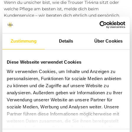
Wenn du unsicher bist, wie die Trouser Ti44na sitzt oder
welche Pflege am besten ist, melde dich beim
Kundenservice – wir beraten dich ehrlich und persönlich.
Deine Zufriedenheit ist uns wichtig, deshalb geben wir dir
klare Informationen zu Versand, Rückgabe und Pflege.
Jetzt entdecken
Zustimmung
Details
Über Cookies
Wenn du eine vielseitige, bequeme und stilvolle Hose
suchst, probiere die Trouser Ti44na. Füge sie deinem
Warenkorb hinzu und überzeuge dich selbst von Passform
Diese Webseite verwendet Cookies
und Komfort. Du willst mehrere Looks ausprobieren? Nutze
Wir verwenden Cookies, um Inhalte und Anzeigen zu
die 30‑Tage‑Rückgabe und finde deinen perfekten Style.
personalisieren, Funktionen für soziale Medien anbieten
Besuche unsere Stores
zu können und die Zugriffe auf unsere Website zu
analysieren. Außerdem geben wir Informationen zu Ihrer
Du möchtest vor dem Kauf deine Lieblingsartikel
Verwendung unserer Website an unsere Partner für
anprobieren? Besuche einen unserer Tara-M Stores in
soziale Medien, Werbung und Analysen weiter. Unsere
Dinslaken, Borken, Rheine, Herne, Bocholt, Coesfeld,
Partner führen diese Informationen möglicherweise mit
Datteln, Lüdinghausen, Marl oder Herten. Unsere
Modeexperten vor Ort beraten dich gerne!
weiteren Daten zusammen, die Sie ihnen bereitgestellt
haben oder die sie im Rahmen Ihrer Nutzung der Dienste
Über das Projekt Tara‑M