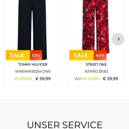
53%
40%
TOMMY HILFIGER
STREET ONE
WW0WW30254 DW5
A374150 33053
€
129
,
00
€
59
,
99
Von
€
49
,
99
€
29
,
99
UNSER SERVICE