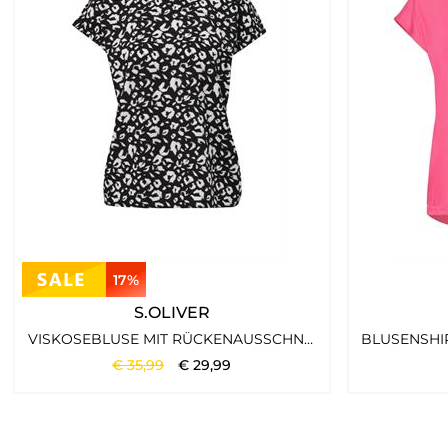
https://www.tara-m.de/retouren/
17%
S.OLIVER
VISKOSEBLUSE MIT RÜCKENAUSSCHNITT SCHWARZ
€
35
,
99
€
29
,
99