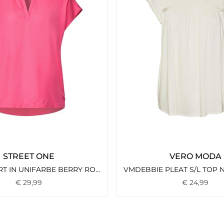
STREET ONE
VERO MODA
BLUSENSHIRT IN UNIFARBE BERRY ROSE
€
29
,
99
€
24
,
99