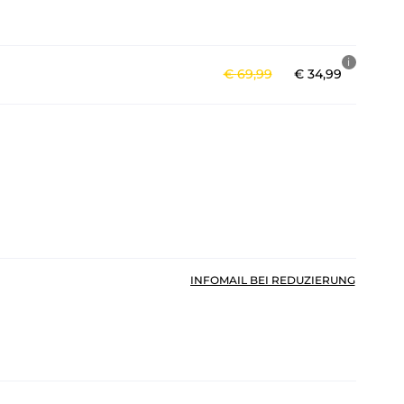
€
69
,
99
€
34
,
99
INFOMAIL BEI REDUZIERUNG