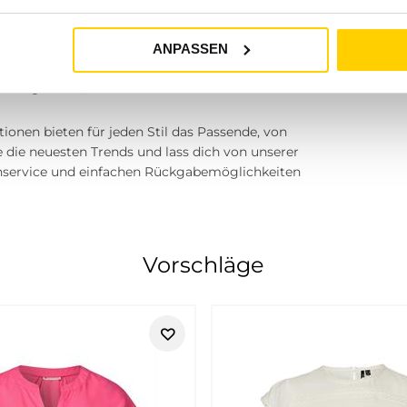
ANPASSEN
? Besuche einen unserer Tara-M Stores in
 Lüdinghausen, Marl oder Herten. Unsere
tionen bieten für jeden Stil das Passende, von
e die neuesten Trends und lass dich von unserer
nservice und einfachen Rückgabemöglichkeiten
Vorschläge