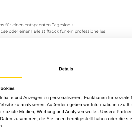
ns für einen entspannten Tageslook.
se oder einem Bleistiftrock für ein professionelles
ganten Accessoires für einen stilvollen
Details
Cookies
% Viskose
nhalte und Anzeigen zu personalisieren, Funktionen für soziale
Website zu analysieren. Außerdem geben wir Informationen zu I
r soziale Medien, Werbung und Analysen weiter. Unsere Partner
 4,99 €. Sollte die Bluse nicht deinen
 Daten zusammen, die Sie ihnen bereitgestellt haben oder die s
agen nach dem Kauf problemlos zurückgeben.
n.
ten und vielseitigen Bluse zu bereichern.
Bestelle