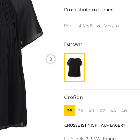
Produktinformationen
Preis inkl. MwSt. zzgl. Versand
Farben
Größen
36
38
40
42
44
46
GRÖSSE IST NICHT AUF LAGER?
Lieferzeit: 3-5 Werktage