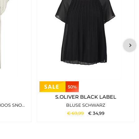
50%
S.OLIVER BLACK LABEL
VMDEBBIE PLEAT S/L TOP NOOS SNOW WHITE
BLUSE SCHWARZ
€
69
,
99
€
34
,
99