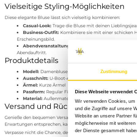
Vielseitige Styling-Möglichkeiten
Diese elegante Bluse lässt sich vielseitig kombinieren:
Casual-Look:
Trage die Bluse mit deinen Lieblingsjea
Business-Outfit:
Kombiniere sie mit einer schicken Ho
Erscheinungsbild.
Abendveranstaltungen:
Ergänze dein Outfit mit ele
Abendauftritt.
Produktdetails
Zustimmung
Modell:
Damenbluse mit Faltenstruktur
Ausschnitt:
U-Boot-Ausschnitt
Ärmel:
Kurze Ärmel
Diese Webseite verwendet 
Passform:
Regular Fit
Material:
Außenmaterial: 100% Polyester; Futter: 100
Wir verwenden Cookies, um I
Versand und Rückgabe
und die Zugriffe auf unsere 
Website an unsere Partner fü
Genieße den bequemen Versand innerhalb Deutschlands für nur
möglicherweise mit weiteren
Erwartungen entsprechen, kannst du sie innerhalb von 30 T
der Dienste gesammelt habe
Verpasse nicht die Chance, deine Garderobe mit dieser elegan