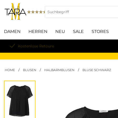
DAMEN
HERREN
NEU
SALE
STORES
Versandkosten nur 4,99€
HOME
/
BLUSEN
/
HALBARMBLUSEN
/
BLUSE SCHWARZ