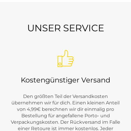
, bleibt aber angenehm alltagstauglich und leicht zugänglich.
UNSER SERVICE
 du bei Tara-M?
it starker Alltagsorientierung. Je nach Saison findest du Styl
kannst du Street One sportlich, feminin, gepflegt oder besonder
Kostengünstiger Versand
Den größten Teil der Versandkosten
übernehmen wir für dich. Einen kleinen Anteil
von 4,99€ berechnen wir dir einmalig pro
Bestellung für angefallene Porto- und
Verpackungskosten. Der Rückversand im Falle
einer Retoure ist immer kostenlos. Jeder