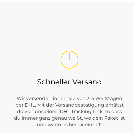
Street One wirkt moderner und inspirierender als reine Basics
Welche Street One Kleidung findest
Bei Tara-M steht Street One für eine breite Damenmode-Welt m
Sweatshirts
,
Jacken
,
Kleider
,
Röcke
und
Accessoires
. Dadurch 
Schneller Versand
Wir versenden innerhalb von 3-5 Werktagen
per DHL. Mit der Versandbestätigung erhältst
du von uns einen DHL Tracking Link, so dass
du immer ganz genau weißt, wo dein Paket ist
und wann es bei dir eintrifft