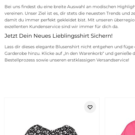
Bei uns findest du eine breite Auswahl an modischen Highlight
vereinen. Unser Ziel ist es, dir stets die neuesten Trends und ze
damit du immer perfekt gekleidet bist. Mit unseren überregi
exzellenten Kundenservice sind wir immer für dich da.
Jetzt Dein Neues Lieblingsshirt Sichern!
Lass dir dieses elegante Blusenshirt nicht entgehen und füge
Garderobe hinzu. Klicke auf „In den Warenkorb“ und genieße 
Bestellprozess sowie unseren erstklassigen Versandservice!
Retouren
Street One bei Tara-M – moderne Da
Street One steht für Damenmode, die modern, unkompliziert un
sein möchten, ohne lange über ihr Outfit nachzudenken. Die 
stylen lässt.
Ob Jeans, Hose, Bluse, Shirt, Pullover, Jacke, Kleid, Rock oder
Casual, Reise, Wochenende und entspannte Anlässe. Besonders 