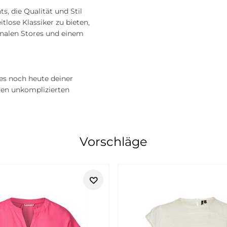
s, die Qualität und Stil
itlose Klassiker zu bieten,
onalen Stores und einem
 es noch heute deiner
den unkomplizierten
menmode für vielseitige Lieblingslo
Vorschläge
d vielseitig kombinierbar ist. Bei Tara-M findest du ausgewähl
Marke passt besonders gut, wenn du feminine Casual-Mode suchst
 Accessoire:
Street One
bringt viele Bausteine für moderne Alltags
stark ist Street One, wenn du komplette Outfits aufbauen möchte