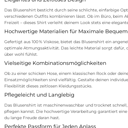
Das Blusenshirt besticht durch seine schlichte, einfarbige Opt
verschiedenen Outfits kombinieren lässt. Ob im Büro, beim A
Freizeit – dieses Shirt verleiht deinem Look stets eine elegant
Hochwertige Materialien für Maximale Bequeml
Gefertigt aus 100 % Viskose, bietet das Blusenshirt ein ange
optimale Atmungsaktivität. Das leichte Material sorgt dafür,
über wohl fühlst.
Vielseitige Kombinationsmöglichkeiten
Ob zu einer schicken Hose, einem klassischen Rock oder deiner
Einsatzmöglichkeiten sind vielfältig. Gestalte deinen individue
Flexibilität dieses zeitlosen Kleidungsstücks.
Pflegeleicht und Langlebig
Das Blusenshirt ist maschinenwaschbar und trocknet schnell,
pflegen kannst. Die hochwertige Verarbeitung garantiert ein
du lange Freude daran hast.
Perfekte Passform für Jeden Anlass