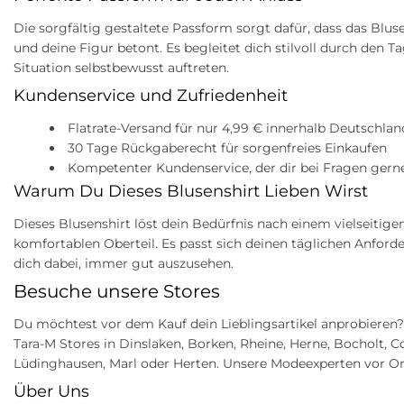
Die sorgfältig gestaltete Passform sorgt dafür, dass das Blus
und deine Figur betont. Es begleitet dich stilvoll durch den Ta
Situation selbstbewusst auftreten.
Kundenservice und Zufriedenheit
Flatrate-Versand für nur 4,99 € innerhalb Deutschlan
30 Tage Rückgaberecht für sorgenfreies Einkaufen
Kompetenter Kundenservice, der dir bei Fragen gern
Warum Du Dieses Blusenshirt Lieben Wirst
Dieses Blusenshirt löst dein Bedürfnis nach einem vielseitige
komfortablen Oberteil. Es passt sich deinen täglichen Anford
dich dabei, immer gut auszusehen.
Besuche unsere Stores
Du möchtest vor dem Kauf dein Lieblingsartikel anprobieren
Tara-M Stores in Dinslaken, Borken, Rheine, Herne, Bocholt, Co
Lüdinghausen, Marl oder Herten. Unsere Modeexperten vor Or
Über Uns