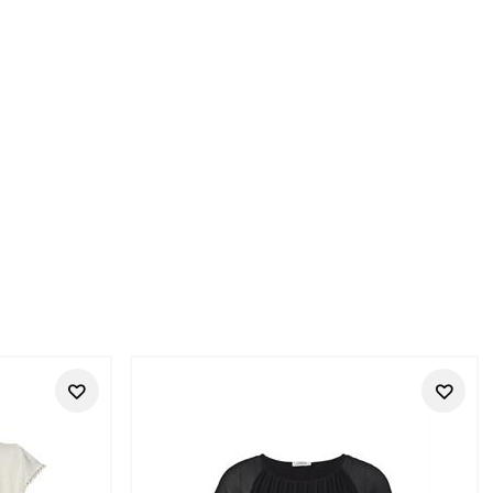
oks
te Street One Styles für Frauen, die im Alltag gut angezogen
, die frisch wirkt, bequem bleibt und sich immer wieder neu
looks mit. Die Styles eignen sich für Freizeit, Stadt, Büro-
st, die nicht zu streng, aber auch nicht beliebig wirken.