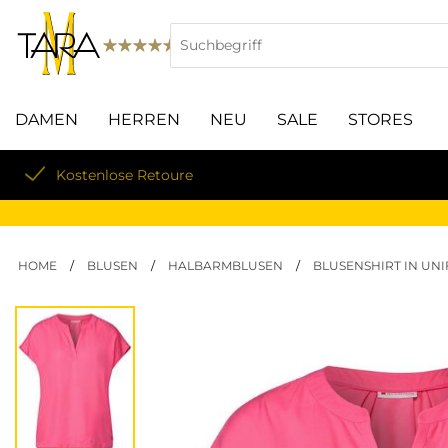
DAMEN
HERREN
NEU
SALE
STORES
Versandkosten nur 4,99€
HOME
/
BLUSEN
/
HALBARMBLUSEN
/
BLUSENSHIRT IN UN