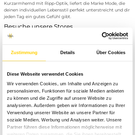
Kurzarmhemd mit Ripp-Optik, liefert die Marke Mode, die
deinen individuellen Lebensstil perfekt unterstreicht und dir
jeden Tag ein gutes Gefühl gibt.
Besuche unsere Stores
Du möchtest vor dem Kauf deine Lieblingsartikel
anprobieren? Besuche einen unserer Tara-M Stores in
Dinslaken, Borken, Rheine, Herne, Bocholt, Coesfeld,
Zustimmung
Details
Über Cookies
Datteln, Lüdinghausen, Marl oder Herten. Unsere
Modeexperten vor Ort beraten dich gerne!
Deine Vorteile in der Modewelt
Diese Webseite verwendet Cookies
von Tara-M
Wir verwenden Cookies, um Inhalte und Anzeigen zu
personalisieren, Funktionen für soziale Medien anbieten
Wir von Tara-M leben und lieben Mode. Als dein
zu können und die Zugriffe auf unsere Website zu
persönlicher und verlässlicher Online-Shop stehen wir für
analysieren. Außerdem geben wir Informationen zu Ihrer
eine exzellente Auswahl an hochwertigen Marken und
Verwendung unserer Website an unsere Partner für
angesagten Trends. Unser Ziel ist es, dir nicht nur
soziale Medien, Werbung und Analysen weiter. Unsere
Bekleidung zu bieten, sondern dich bei der Unterstreichung
deiner Persönlichkeit zu unterstützen. Bei Tara-M profitierst
Partner führen diese Informationen möglicherweise mit
du von unserer langjährigen Expertise und einem
weiteren Daten zusammen, die Sie ihnen bereitgestellt