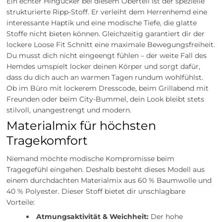
Ein echter Hingucker bei diesem Oberteil ist der spezielle
strukturierte Ripp-Stoff. Er verleiht dem Herrenhemd eine
interessante Haptik und eine modische Tiefe, die glatte
Stoffe nicht bieten können. Gleichzeitig garantiert dir der
lockere Loose Fit Schnitt eine maximale Bewegungsfreiheit.
Du musst dich nicht eingeengt fühlen – der weite Fall des
Hemdes umspielt locker deinen Körper und sorgt dafür,
dass du dich auch an warmen Tagen rundum wohlfühlst.
Ob im Büro mit lockerem Dresscode, beim Grillabend mit
Freunden oder beim City-Bummel, dein Look bleibt stets
stilvoll, unangestrengt und modern.
Materialmix für höchsten
Tragekomfort
Niemand möchte modische Kompromisse beim
Tragegefühl eingehen. Deshalb besteht dieses Modell aus
einem durchdachten Materialmix aus 60 % Baumwolle und
40 % Polyester. Dieser Stoff bietet dir unschlagbare
Vorteile:
Atmungsaktivität & Weichheit:
Der hohe