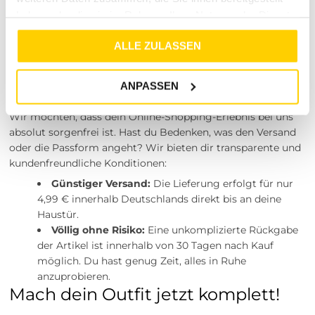
Kundenservice, der stets deine Zufriedenheit in den
haben oder die sie im Rahmen Ihrer Nutzung der Dienste
Mittelpunkt stellt.
gesammelt haben.
Unser Service-Versprechen:
ALLE ZULASSEN
Transparente und faire
ANPASSEN
Konditionen
Wir möchten, dass dein Online-Shopping-Erlebnis bei uns
absolut sorgenfrei ist. Hast du Bedenken, was den Versand
oder die Passform angeht? Wir bieten dir transparente und
kundenfreundliche Konditionen:
Günstiger Versand:
Die Lieferung erfolgt für nur
4,99 € innerhalb Deutschlands direkt bis an deine
Haustür.
Völlig ohne Risiko:
Eine unkomplizierte Rückgabe
der Artikel ist innerhalb von 30 Tagen nach Kauf
möglich. Du hast genug Zeit, alles in Ruhe
anzuprobieren.
Mach dein Outfit jetzt komplett!