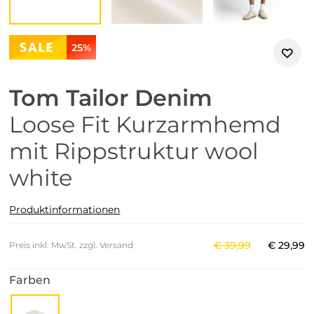
25%
Tom Tailor Denim
Loose Fit Kurzarmhemd
mit Rippstruktur wool
white
Produktinformationen
€
39
,
99
€
29
,
99
Preis inkl. MwSt. zzgl. Versand
Farben