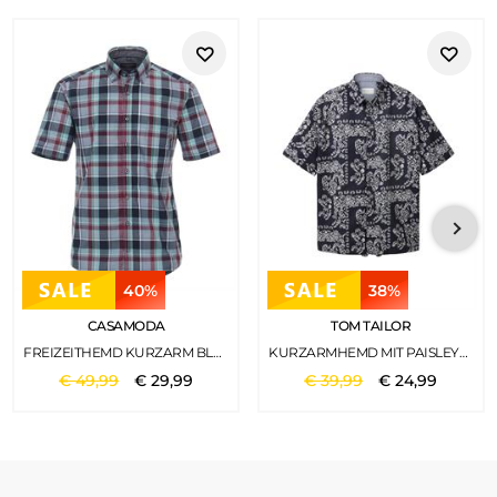
40%
38%
CASAMODA
TOM TAILOR
FREIZEITHEMD KURZARM BLAU
KURZARMHEMD MIT PAISLEYPRINT NAVY BIG PAISLEY DESIGN
€
49
,
99
€
29
,
99
€
39
,
99
€
24
,
99