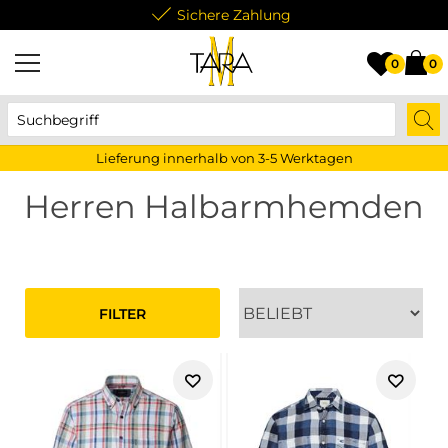
Sichere Zahlung
0
0
Lieferung innerhalb von 3-5 Werktagen
Herren Halbarmhemden
FILTER