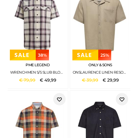
38%
25%
PME LEGEND
ONLY & SONS
WRENCHMEN S/S SLUB BLOCK CHECK MOONSCAPE
ONSLAURENCE LINEN RESORT COLLAR SS NOOS CHINCHILLA
€
79
,
99
€
49
,
99
€
39
,
99
€
29
,
99