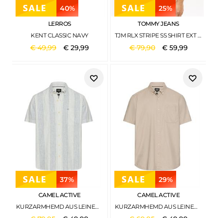
40%
25%
LERROS
TOMMY JEANS
KENT CLASSIC NAVY
TJM RLX STRIPE SS SHIRT EXT ANCIENT WHITE STRIPES
€
49
,
99
€
29
,
99
€
79
,
90
€
59
,
99
37%
29%
CAMEL ACTIVE
CAMEL ACTIVE
KURZARMHEMD AUS LEINENMIX INDIGO BLUE
KURZARMHEMD AUS LEINENMIX LIGHT BEIGE