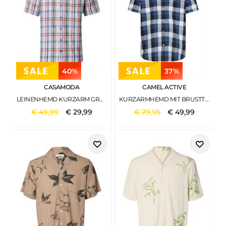
40%
37%
CASAMODA
CAMEL ACTIVE
LEINENHEMD KURZARM GRÜN
KURZARMHEMD MIT BRUSTTASCHEN INDIGO BLUE
€
49
,
99
€
29
,
99
€
79
,
95
€
49
,
99