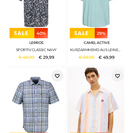
40%
29%
LERROS
CAMEL ACTIVE
SPORTIV CLASSIC NAVY
KURZARMHEMD AUS LEINENMIX OCEAN GREEN
€
49
,
99
€
29
,
99
€
69
,
95
€
49
,
99