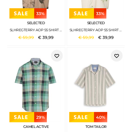
33%
33%
SELECTED
SELECTED
SLHREGTERRY AOP SS SHIRT BRACKEN
SLHREGTERRY AOP SS SHIRT EGRET
€
59
,
99
€
39
,
99
€
59
,
99
€
39
,
99
29%
40%
CAMEL ACTIVE
TOM TAILOR