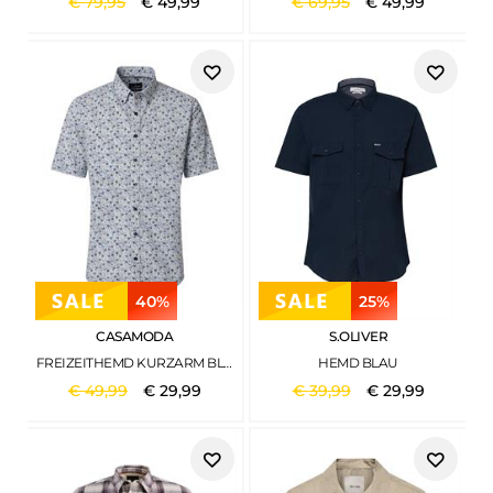
€
79
,
95
€
49
,
99
€
69
,
95
€
49
,
99
40%
25%
CASAMODA
S.OLIVER
FREIZEITHEMD KURZARM BLAU
HEMD BLAU
€
49
,
99
€
29
,
99
€
39
,
99
€
29
,
99