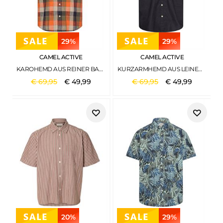
29%
29%
CAMEL ACTIVE
CAMEL ACTIVE
KAROHEMD AUS REINER BAUMWOLLE BURNED ORANGE
KURZARMHEMD AUS LEINENMIX DARK NAVY
€
69
,
95
€
49
,
99
€
69
,
95
€
49
,
99
20%
29%