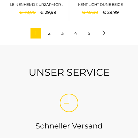
LEINENHEMD KURZARM GRÜN
KENT LIGHT DUNE BEIGE
€
49
,
99
€
29
,
99
€
49
,
99
€
29
,
99
1
2
3
4
5
UNSER SERVICE
Schneller Versand