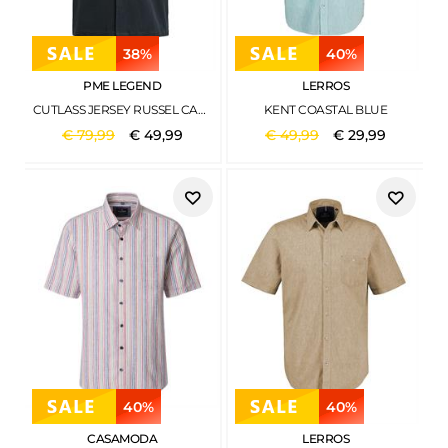
38%
40%
PME LEGEND
LERROS
CUTLASS JERSEY RUSSEL CARBON
KENT COASTAL BLUE
€
79
,
99
€
49
,
99
€
49
,
99
€
29
,
99
40%
40%
CASAMODA
LERROS