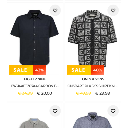
43%
40%
EIGHT 2 NINE
ONLY & SONS
H74514AF11307A4 CARBON BLACK
ONSBART RLX 5 SS SHIRT KNIT NOOS BLACK
€
34
,
99
€
20
,
00
€
49
,
99
€
29
,
99