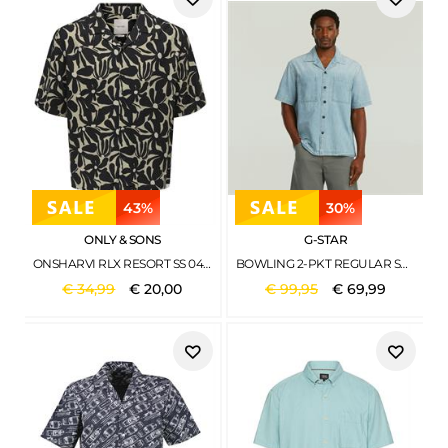
43%
30%
ONLY & SONS
G-STAR
ONSHARVI RLX RESORT SS 041 AOP SHIRT JET BLACK
BOWLING 2-PKT REGULAR SHIRT S\S VINTAGE MIRAGE
€
34
,
99
€
20
,
00
€
99
,
95
€
69
,
99