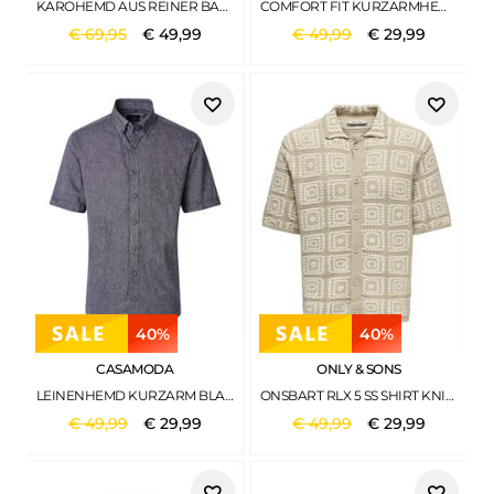
KAROHEMD AUS REINER BAUMWOLLE LAGOON GREEN
COMFORT FIT KURZARMHEMD MIT STREIFEN OLIVE MULTICOLOR STRIPE
€
69
,
95
€
49
,
99
€
49
,
99
€
29
,
99
40%
40%
CASAMODA
ONLY & SONS
LEINENHEMD KURZARM BLAU2
ONSBART RLX 5 SS SHIRT KNIT NOOS SILVER LINING
€
49
,
99
€
29
,
99
€
49
,
99
€
29
,
99