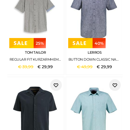
25%
40%
TOM TAILOR
LERROS
REGULAR FIT KURZARMHEMD MIT LEINENANTEIL FADED LEAF GREEN CHAMBRAY
BUTTON DOWN CLASSIC NAVY
€
39
,
99
€
29
,
99
€
49
,
99
€
29
,
99