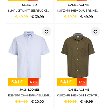
SELECTED
CAMEL ACTIVE
SLHRLXSTUART SEERSUCKER SS SHIRT CHERRY MAHOGANY
KURZARMHEMD AUS REINER BAUMWOLLE INDIGO BLUE
€
49
,
99
€
39
,
99
€
69
,
95
€
49
,
99
43%
17%
JACK & JONES
CAMEL ACTIVE
12294964 CHAMBRAY BLUE-REGULAR FIT
KURZARMHEMD MIT KONTRASTDETAILS DEEP OLIVE
€
34
,
99
€
20
,
00
€
59
,
95
€
49
,
99