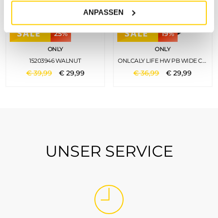
ANPASSEN
25%
19%
ONLY
ONLY
15203946 WALNUT
ONLCALY LIFE HW PB WIDE CROP PNT NOOS BLACK 1
€
39
,
99
€
29
,
99
€
36
,
99
€
29
,
99
UNSER SERVICE