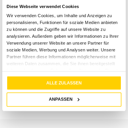
Diese Webseite verwendet Cookies
Wir verwenden Cookies, um Inhalte und Anzeigen zu
personalisieren, Funktionen für soziale Medien anbieten
zu können und die Zugriffe auf unsere Website zu
analysieren. Außerdem geben wir Informationen zu Ihrer
Verwendung unserer Website an unsere Partner für
soziale Medien, Werbung und Analysen weiter. Unsere
Partner führen diese Informationen möglicherweise mit
weiteren Daten zusammen, die Sie ihnen bereitgestellt
haben oder die sie im Rahmen Ihrer Nutzung der Dienste
25%
19%
gesammelt haben.
ALLE ZULASSEN
15203946 WALNUT
ONLCALY LIFE HW PB WIDE CROP PNT NOOS BLACK 1
€
39
,
99
€
29
,
99
€
36
,
99
€
29
,
99
ANPASSEN