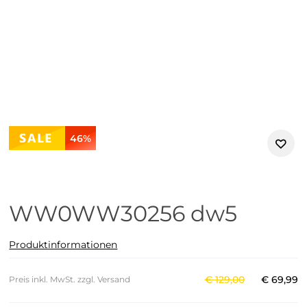
46%
WW0WW30256 dw5
Produktinformationen
€
129
,
00
€
69
,
99
Preis inkl. MwSt. zzgl. Versand