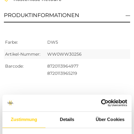
PRODUKTINFORMATIONEN
Farbe:
DW5
Artikel-Nummer:
WW0WW30256
Barcode:
8720113964977
8720113965219
RETOURE / REKLAMATION
Zustimmung
Details
Über Cookies
Vorschläge