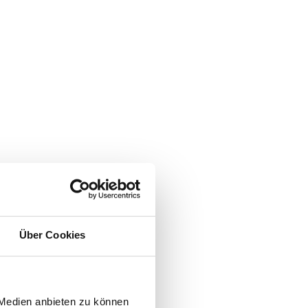
Über Cookies
rren
 Medien anbieten zu können
Tara-M findest du ausgewählte Tommy Hilfiger Styles für