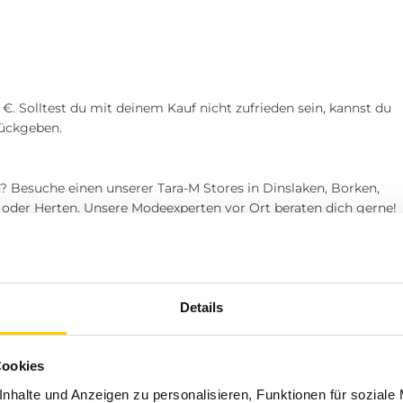
€. Solltest du mit deinem Kauf nicht zufrieden sein, kannst du
rückgeben.
? Besuche einen unserer Tara-M Stores in Dinslaken, Borken,
l oder Herten. Unsere Modeexperten vor Ort beraten dich gerne!
gn und exzellentem Service. Unser Sortiment umfasst eine
inem Alltag als auch besonderen Anlässen gerecht werden. Bei
h bequem und langlebig ist. Lass dich von unseren Experten
Details
erfekten Mix aus Stil und Komfort!
ner American Style für Damen und He
Cookies
Vorschläge
nhalte und Anzeigen zu personalisieren, Funktionen für soziale
r klassische Elemente mit moderner Casual-Mode verbindet. Bei 