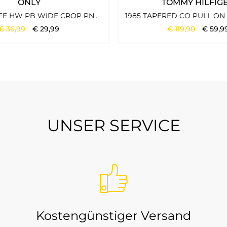
ONLY
TOMMY HILFIG
sual-Gefühl. Dadurch lassen sich viele Styles über mehrere Sai
ONLCALY LIFE HW PB WIDE CROP PNT NOOS BLACK 1
€
36
,
99
€
29
,
99
€
119
,
90
€
59
,
9
rte Markenmode suchen, die im Alltag funktioniert und trotzdem
UNSER SERVICE
dest du bei Tara-M?
t sportlich-eleganter Casual-Wirkung. Je nach Saison findest du
tücken, die ohne viel Aufwand ein klares Outfit ergeben.
Kostengünstiger Versand