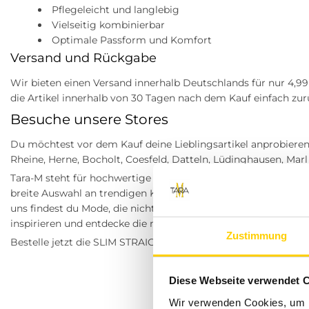
Pflegeleicht und langlebig
Vielseitig kombinierbar
Optimale Passform und Komfort
Versand und Rückgabe
Wir bieten einen Versand innerhalb Deutschlands für nur 4,99 
die Artikel innerhalb von 30 Tagen nach dem Kauf einfach zu
Besuche unsere Stores
Du möchtest vor dem Kauf deine Lieblingsartikel anprobieren
Rheine, Herne, Bocholt, Coesfeld, Datteln, Lüdinghausen, Mar
Tara-M steht für hochwertige Damenmode mit modernem Desi
breite Auswahl an trendigen Kleidungsstücken, die sowohl de
uns findest du Mode, die nicht nur gut aussieht, sondern auc
inspirieren und entdecke die neuesten Trends bei Tara-M.
Zustimmung
Bestelle jetzt die SLIM STRAIGHT LOGO PANT und erlebe den p
Retouren
Tommy Hilfiger bei Tara-M – moder
Diese Webseite verwendet 
Wir verwenden Cookies, um I
Tommy Hilfiger steht für einen sportlich gepflegten Look, de