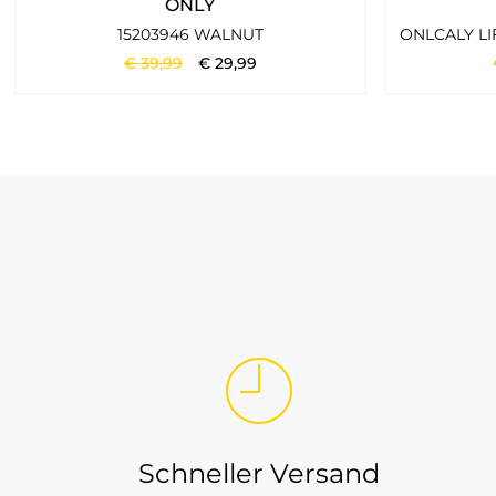
ONLY
Die Marke verbindet zeitlose Schnitte mit einem frischen Ca
15203946 WALNUT
€
39
,
99
€
29
,
99
Für Damen und Herren
Tommy Hilfiger passt zu Frauen und Männern, die unkomplizie
Welche Tommy Hilfiger Kleidung fin
Bei Tara-M steht Tommy Hilfiger für ausgewählte Markenmode mi
Casual-Momente. Besonders stark ist die Marke bei Kleidungss
Schneller Versand