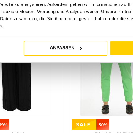
Website zu analysieren. Außerdem geben wir Informationen zu I
ahlung legen. Die Marke passt besonders gut, wenn dein Outfit
r soziale Medien, Werbung und Analysen weiter. Unsere Partner
 Daten zusammen, die Sie ihnen bereitgestellt haben oder die s
n.
Tommy Hilfiger
bringt einen unverwechselbaren Stil mit, der sich
en und einem gepflegten Markenauftritt. So entstehen Looks, die 
ANPASSEN
ber trotzdem eine klare, angezogene Wirkung behalten. Besonder
19%
50%