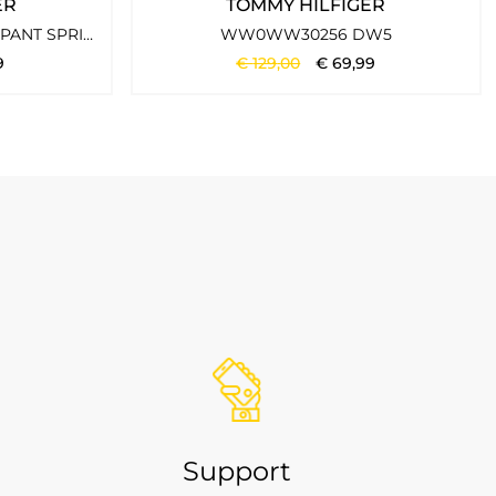
ER
TOMMY HILFIGER
sons hinweg tragen und immer wieder neu kombinieren.
1985 TAPERED CO PULL ON PANT SPRING LIME
WW0WW30256 DW5
9
€
129
,
00
€
69
,
99
 eine stilvolle Wirkung hat.
 Styles für Freizeit, Alltag, Reise, Stadt und gepflegte
Support