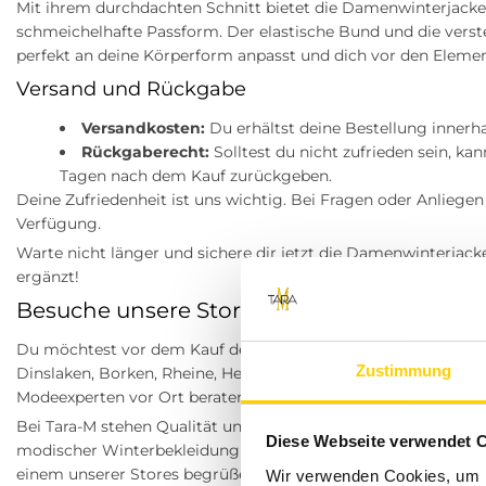
Mit ihrem durchdachten Schnitt bietet die Damenwinterjacke
schmeichelhafte Passform. Der elastische Bund und die verste
perfekt an deine Körperform anpasst und dich vor den Elemen
Versand und Rückgabe
Versandkosten:
Du erhältst deine Bestellung innerha
Rückgaberecht:
Solltest du nicht zufrieden sein, ka
Tagen nach dem Kauf zurückgeben.
Deine Zufriedenheit ist uns wichtig. Bei Fragen oder Anliegen
Verfügung.
Warte nicht länger und sichere dir jetzt die Damenwinterjacke
ergänzt!
Besuche unsere Stores
Du möchtest vor dem Kauf deine Lieblingsartikel anprobieren
Zustimmung
Dinslaken, Borken, Rheine, Herne, Bocholt, Coesfeld, Datteln,
Modeexperten vor Ort beraten dich gerne!
Bei Tara-M stehen Qualität und Kundenzufriedenheit an erster 
Diese Webseite verwendet 
modischer Winterbekleidung und profitiere von unserem erstkl
einem unserer Stores begrüßen zu dürfen!
Wir verwenden Cookies, um I