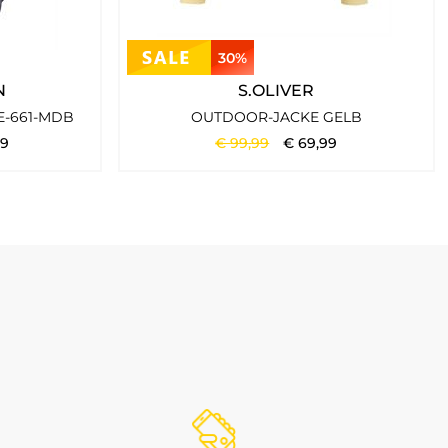
30%
adt und Freizeit.
N
S.OLIVER
E-661-MDB
OUTDOOR-JACKE GELB
9
€
99
,
99
€
69
,
99
wirkung haben.
Übergang, kühle Tage, Stadtlooks und entspannte Freizeit-