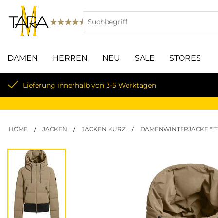
DAMEN
HERREN
NEU
SALE
STORES
Lieferung innerhalb von 3-5 Werktagen
HOME
/
JACKEN
/
JACKEN KURZ
/
DAMENWINTERJACKE ""T