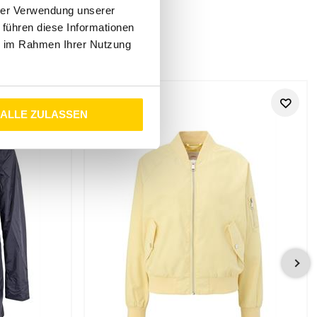
hrer Verwendung unserer
 führen diese Informationen
ie im Rahmen Ihrer Nutzung
en und Herren, die ihren Look mit einer markanten Jacke,
gut, wenn dein Outfit lässig, modern und etwas urbaner
ALLE ZULASSEN
es lassen sich gut mit Jeans, Shirts, Sweats, Pullovern, Boots
t.