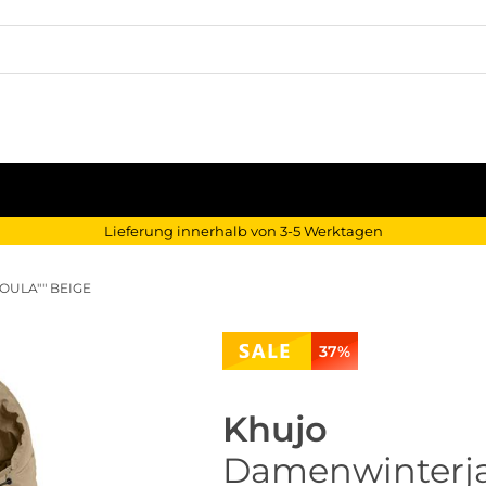
Lieferung innerhalb von 3-5 Werktagen
OULA"" BEIGE
37%
Khujo
Damenwinterjac