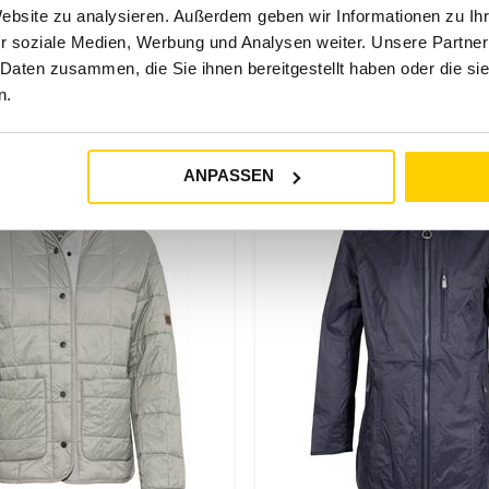
Website zu analysieren. Außerdem geben wir Informationen zu I
mode für Damen und Herren
r soziale Medien, Werbung und Analysen weiter. Unsere Partner
 Daten zusammen, die Sie ihnen bereitgestellt haben oder die s
Vorschläge
akter. Bei Tara-M findest du ausgewählte Khujo Styles für Dam
n.
Casual-Begleiter abrunden möchten. Die Marke passt besonders 
ANPASSEN
acke:
Khujo
bringt Struktur und Charakter in deinen Look. Die Styl
, Reise, Alltag und wechselhaftes Wetter.
sch sein soll, sondern deinem Outfit sichtbar mehr Ausdruck gib