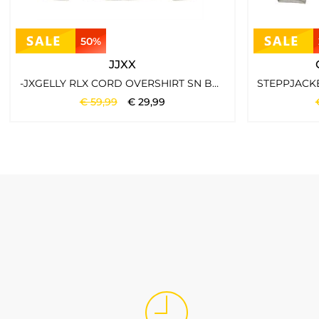
Urban und alltagstauglich
50%
Die Marke wirkt modern und lässig, bleibt aber gut tragbar. D
JJXX
-JXGELLY RLX CORD OVERSHIRT SN BONE WHITE
€
59
,
99
€
29
,
99
Für Damen und Herren
Khujo passt zu Frauen und Männern, die Jacken, Mäntel oder Pa
Welche Khujo Styles findest du bei 
Bei Tara-M steht Khujo vor allem für Jacken und Outerwear mi
Outfits. Der Fokus liegt auf Teilen, die ein Outfit nicht nur e