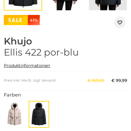
41%
Khujo
Ellis 422 por-blu
Produktinformationen
€
169
,
95
€
99
,
99
Preis inkl. MwSt. zzgl. Versand
Farben