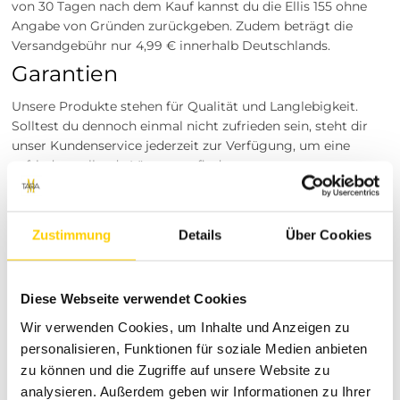
von 30 Tagen nach dem Kauf kannst du die Ellis 155 ohne
Angabe von Gründen zurückgeben. Zudem beträgt die
Versandgebühr nur 4,99 € innerhalb Deutschlands.
Garantien
Unsere Produkte stehen für Qualität und Langlebigkeit.
Solltest du dennoch einmal nicht zufrieden sein, steht dir
unser Kundenservice jederzeit zur Verfügung, um eine
zufriedenstellende Lösung zu finden.
Jetzt zugreifen!
Worauf wartest du noch? Ergänze deine Garderobe mit der
Zustimmung
Details
Über Cookies
Ellis 155 und genieße Stil und Komfort in perfekter
Kombination. Bestelle jetzt und profitiere von unseren
attraktiven Versand- und Rückgabebedingungen!
Diese Webseite verwendet Cookies
Besuche unsere Stores
Wir verwenden Cookies, um Inhalte und Anzeigen zu
Du möchtest vor dem Kauf deine Lieblingsartikel
personalisieren, Funktionen für soziale Medien anbieten
anprobieren? Besuche einen unserer Tara-M Stores in
zu können und die Zugriffe auf unsere Website zu
Dinslaken, Borken, Rheine, Herne, Bocholt, Coesfeld,
analysieren. Außerdem geben wir Informationen zu Ihrer