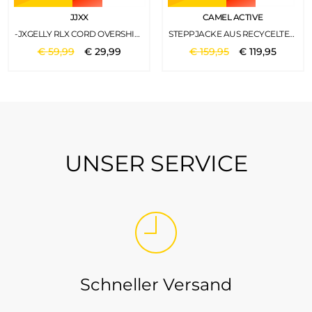
JJXX
CAMEL ACTIVE
-JXGELLY RLX CORD OVERSHIRT SN BONE WHITE
STEPPJACKE AUS RECYCELTEM POLYESTER LIGHT SAGE
€
59
,
99
€
29
,
99
€
159
,
95
€
119
,
95
UNSER SERVICE
Schneller Versand