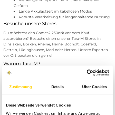
Geräten
Lange Akkulaufzeit im kabellosen Modus
Robuste Verarbeitung für langanhaltende Nutzung
Besuche unsere Stores
Du möchtest den Games2 230drk vor dem Kauf
ausprobieren? Besuche einen unserer Tara-M Stores in
Dinslaken, Borken, Rheine, Herne, Bocholt, Coesfeld,
Datteln, Lüdinghausen, Marl oder Herten. Unsere Experten
vor Ort beraten dich gerne!
Warum Tara-M?
Tara-M steht seit Jahren für hochwertige Produkte und
exzellenten Kundenservice. Wir legen großen Wert darauf,
dass du nicht nur ein erstklassiges Produkt erhältst,
Zustimmung
Details
Über Cookies
sondern auch eine rundum zufriedene Einkaufserfahrung
erlebst. Unsere Leidenschaft für Qualität und Design
spiegelt sich in jedem unserer Angebote wider.
Diese Webseite verwendet Cookies
Bestelle jetzt deinen Games2 230drk und hebe dein
Wir verwenden Cookies, um Inhalte und Anzeigen zu
Gaming-Erlebnis auf das nächste Level!