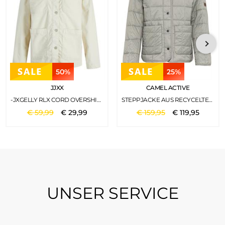
50%
25%
JJXX
CAMEL ACTIVE
-JXGELLY RLX CORD OVERSHIRT SN BONE WHITE
STEPPJACKE AUS RECYCELTEM POLYESTER LIGHT SAGE
€
59
,
99
€
29
,
99
€
159
,
95
€
119
,
95
UNSER SERVICE