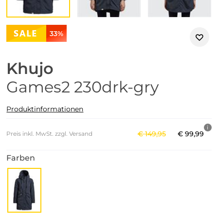
33%
Khujo
Games2 230drk-gry
Produktinformationen
€
149
,
95
€
99
,
99
Preis inkl. MwSt. zzgl. Versand
Farben