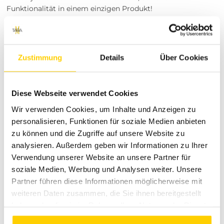
Funktionalität in einem einzigen Produkt!
Besuche unsere Stores
Du möchtest vor dem Kauf deine Lieblingsartikel
anprobieren? Besuche einen unserer Tara-M Stores in
Zustimmung
Details
Über Cookies
Dinslaken, Borken, Rheine, Herne, Bocholt, Coesfeld,
Datteln, Lüdinghausen, Marl oder Herten. Unsere
Modeexperten vor Ort beraten dich gerne!
Diese Webseite verwendet Cookies
Über Tara-M
Wir verwenden Cookies, um Inhalte und Anzeigen zu
Tara-M steht für hochwertige Mode, die Trends setzt und
personalisieren, Funktionen für soziale Medien anbieten
gleichzeitig zeitlose Eleganz bietet. Mit einer großen
zu können und die Zugriffe auf unsere Website zu
Auswahl an Kleidungsstücken und Accessoires findest du
analysieren. Außerdem geben wir Informationen zu Ihrer
bei uns immer die passenden Teile für jeden Anlass. Unser
Verwendung unserer Website an unsere Partner für
Engagement für Qualität und Kundenzufriedenheit macht
soziale Medien, Werbung und Analysen weiter. Unsere
uns zu deinem vertrauenswürdigen Partner in Sachen
Partner führen diese Informationen möglicherweise mit
Mode.
weiteren Daten zusammen, die Sie ihnen bereitgestellt
Entdecke die Vielfalt unserer Kollektionen und erlebe Mode,
haben oder die sie im Rahmen Ihrer Nutzung der Dienste
die genau zu dir passt. Bei Tara-M bist du in den besten
gesammelt haben.
Händen!