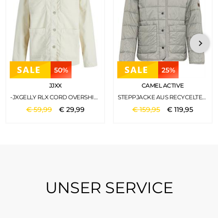
50%
25%
JJXX
CAMEL ACTIVE
-JXGELLY RLX CORD OVERSHIRT SN BONE WHITE
STEPPJACKE AUS RECYCELTEM POLYESTER LIGHT SAGE
€
59
,
99
€
29
,
99
€
159
,
95
€
119
,
95
UNSER SERVICE