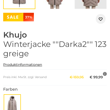
37%
Khujo
Winterjacke ""Darka2"" 123
greige
Produktinformationen
€
159
,
95
€
99
,
99
Preis inkl. MwSt. zzgl. Versand
Farben